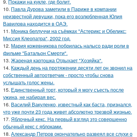
9.
Покажи на кукле, где болит.
10.
Павла Дурова заметили в Париже в компании
неизвестной девушки, пока его возлюбленная Юлия
Вавилова находится в ОАЭ.
11.
Моника беллуччи на съёмках "Астерикс и Обеликс:
Миссия Клеопатра", 2002 год.
12.
Мария кожевникова побрилась налысо ради роли в
фильме "Батальон Смерти".
13.
Жареная картошка Отдыхает "Хозяйка".
14.
Каждый день на протяжении десяти лет он звонил на
собственный автоответчик - просто чтобы снова
услышать голос жены.
15.
Единственный торт, который я могу съесть после
ужина, не набирая вес.
16.
Василий Вакуленко, известный как баста, признался,
что уже почти 23 года живет абсолютно трезвой жизнью.
17.
Яблочный кекс. На первый взгляд это совершенно
обычный кекс с яблоками.
18.
Александр Петров окончательно развеял все слухи о