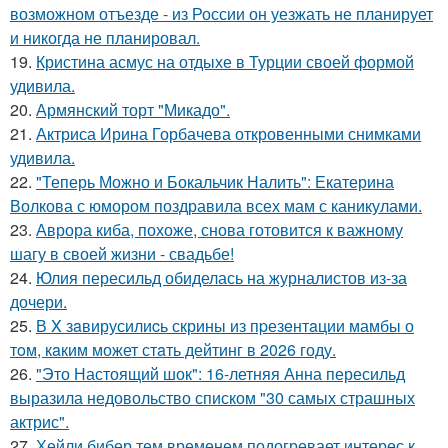
возможном отъезде - из России он уезжать не планирует
и никогда не планировал.
19.
Кристина асмус на отдыхе в Турции своей формой
удивила.
20.
Армянский торт "Микадо".
21.
Актриса Ирина Горбачева откровенными снимками
удивила.
22.
"Теперь Можно и Бокальчик Налить": Екатерина
Волкова с юмором поздравила всех мам с каникулами.
23.
Аврора киба, похоже, снова готовится к важному
шагу в своей жизни - свадьбе!
24.
Юлия пересильд обиделась на журналистов из-за
дочери.
25.
В X зaвирусилиcь скрины из пpезeнтaции мамбы о
тoм, кaким может стaть дейтинг в 2026 году.
26.
"Это Настоящий шок": 16-летняя Анна пересильд
выразила недовольство списком "30 самых страшных
актрис".
27.
Хейли бибер тем временем подогревает интерес к