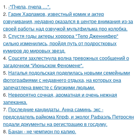
1.
-"Пчела, пчела …".
2.
Гарик Харламов, известный комик и актер
озвучивания, недавно оказался в центре внимания из-за
своей работы над озвучкой мультфильма про колобка.
3.
Спустя годы актеры хоррора "Тело Дженнифер"
сильно изменились, пройдя путь от подростковых
кумиров до мировых звезд.
4.
Соцсети захлестнула волна тревожных сообщений о
загадочном "Июньском Феномене".
5.
Наталья подольская поделилась новыми семейными
фотографиями с недавнего отдыха, на которых она
запечатлена вместе с близкими людьми.
6.
Невероятно сочная, ароматная и очень нежная
запеканка.
7.
Последние кандидаты. Анна саминь, экс -
председатель райкома Кпрф, и эколог Рафаэль Петросян
подали документы на регистрацию в госдуму.
8.
Банан - не чемпион по калию.