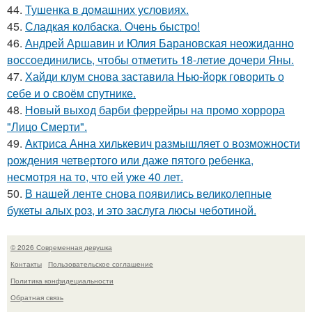
44.
Тушенка в домашних условиях.
45.
Сладкая колбаска. Очень быстро!
46.
Андрей Аршавин и Юлия Барановская неожиданно
воссоединились, чтобы отметить 18-летие дочери Яны.
47.
Хайди клум снова заставила Нью-йорк говорить о
себе и о своём спутнике.
48.
Новый выход барби феррейры на промо хоррора
"Лицо Смерти".
49.
Актриса Анна хилькевич размышляет о возможности
рождения четвертого или даже пятого ребенка,
несмотря на то, что ей уже 40 лет.
50.
В нашей ленте снова появились великолепные
букеты алых роз, и это заслуга люсы чеботиной.
© 2026 Современная девушка
Контакты
Пользовательское соглашение
Политика конфидециальности
Обратная связь