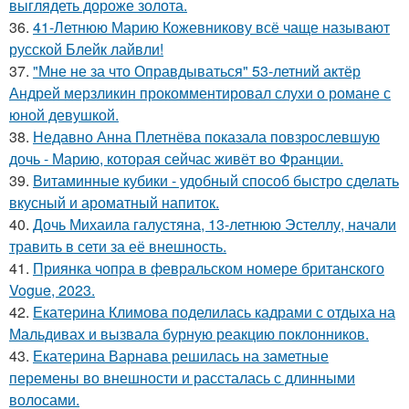
выглядеть дороже золота.
36.
41-Летнюю Марию Кожевникову всё чаще называют
русской Блейк лайвли!
37.
"Мне не за что Оправдываться" 53-летний актёр
Андрей мерзликин прокомментировал слухи о романе с
юной девушкой.
38.
Недавно Анна Плетнёва показала повзрослевшую
дочь - Марию, которая сейчас живёт во Франции.
39.
Витаминные кубики - удобный способ быстро сделать
вкусный и ароматный напиток.
40.
Дочь Михаила галустяна, 13-летнюю Эстеллу, начали
травить в сети за её внешность.
41.
Приянка чопра в февральском номере британского
Vogue, 2023.
42.
Екатерина Климова поделилась кадрами с отдыха на
Мальдивах и вызвала бурную реакцию поклонников.
43.
Екатерина Варнава решилась на заметные
перемены во внешности и рассталась с длинными
волосами.