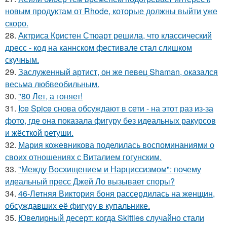
новым продуктам от Rhode, которые должны выйти уже
скоро.
28.
Актриса Кристен Стюарт решила, что классический
дресс - код на каннском фестивале стал слишком
скучным.
29.
Заслуженный артист, он же певец Shaman, оказался
весьма любвеобильным.
30.
"80 Лет, а гоняет!
31.
Ice Spice снова обсуждают в сети - на этот раз из-за
фото, где она показала фигуру без идеальных ракурсов
и жёсткой ретуши.
32.
Мария кожевникова поделилась воспоминаниями о
своих отношениях с Виталием гогунским.
33.
"Между Восхищением и Нарциссизмом": почему
идеальный пресс Джей Ло вызывает споры?
34.
46-Летняя Виктория боня рассердилась на женщин,
обсуждавших её фигуру в купальнике.
35.
Ювелирный десерт: когда Skittles случайно стали