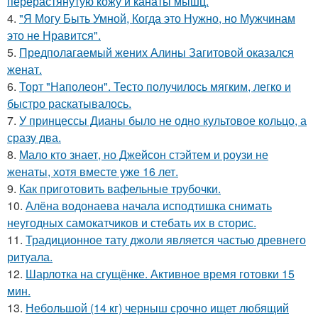
перерастянутую кожу и канаты мышц.
4.
"Я Могу Быть Умной, Когда это Нужно, но Мужчинам
это не Нравится".
5.
Предполагаемый жених Алины Загитовой оказался
женат.
6.
Торт "Наполеон". Тесто получилось мягким, легко и
быстро раскатывалось.
7.
У принцессы Дианы было не одно культовое кольцо, а
сразу два.
8.
Мало кто знает, но Джейсон стэйтем и роузи не
женаты, хотя вместе уже 16 лет.
9.
Как приготовить вафельные трубочки.
10.
Алёна водонаева начала исподтишка снимать
неугодных самокатчиков и стебать их в сторис.
11.
Традиционное тату джоли является частью древнего
ритуала.
12.
Шарлотка на сгущёнке. Активное время готовки 15
мин.
13.
Небольшой (14 кг) черныш срочно ищет любящий