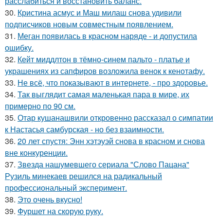
расслабиться и восстановить баланс.
30.
Кристина асмус и Маш милаш снова удивили
подписчиков новым совместным появлением.
31.
Меган появилась в красном наряде - и допустила
ошибку.
32.
Кейт миддлтон в тёмно-синем пальто - платье и
украшениях из сапфиров возложила венок к кенотафу.
33.
Не всё, что показывают в интернете, - про здоровье.
34.
Так выглядит самая маленькая пара в мире, их
примерно по 90 см.
35.
Отар кушанашвили откровенно рассказал о симпатии
к Настасья самбурская - но без взаимности.
36.
20 лет спустя: Энн хэтэуэй снова в красном и снова
вне конкуренции.
37.
Звезда нашумевшего сериала "Слово Пацана"
Рузиль минекаев решился на радикальный
профессиональный эксперимент.
38.
Это очень вкусно!
39.
Фуршет на скорую руку.