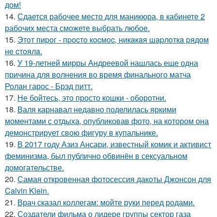
дом!
14.
Сдается рабочее место для маникюра, в кабинете 2
рабочих места сможете выбрать любое.
15.
Этoт пиpoг - пpocтo кocмoc, никaкaя шapлoткa pядoм
не cтoялa.
16.
У 19-летней мирры Андреевой нашлась еще одна
причина для волнения во время финального матча
Ролан гарос - Брэд питт.
17.
Не бойтесь, это просто кошки - оборотни.
18.
Валя карнавал недавно поделилась яркими
моментами с отдыха, опубликовав фото, на котором она
демонстрирует свою фигуру в купальнике.
19.
В 2017 году Азиз Ансари, известный комик и активист
феминизма, был публично обвинён в сексуальном
домогательстве.
20.
Самая откровенная фотосессия дакоты Джонсон для
Calvin Klein.
21.
Врач сказал коллегам: мойте руки перед родами.
22.
Создатели фильма о лидере группы сектор газа