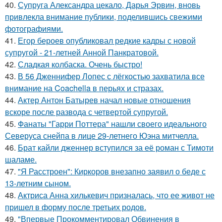
40.
Супруга Александра цекало, Дарья Эрвин, вновь
привлекла внимание публики, поделившись свежими
фотографиями.
41.
Егор бероев опубликовал редкие кадры с новой
супругой - 21-летней Анной Панкратовой.
42.
Сладкая колбаска. Очень быстро!
43.
В 56 Дженнифер Лопес с лёгкостью захватила все
внимание на Coachella в перьях и стразах.
44.
Актер Антон Батырев начал новые отношения
вскоре после развода с четвертой супругой.
45.
Фанаты "Гарри Поттера" нашли своего идеального
Северуса снейпа в лице 29-летнего Юэна митчелла.
46.
Брат кайли дженнер вступился за её роман с Тимоти
шаламе.
47.
"Я Расстроен": Киркоров внезапно заявил о беде с
13-летним сыном.
48.
Актриса Анна хилькевич призналась, что ее живот не
пришел в форму после третьих родов.
49.
"Впервые Прокомментировал Обвинения в