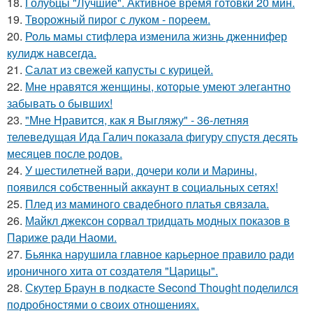
18.
Голубцы "Лучшие". Активное время готовки 20 мин.
19.
Творожный пирог с луком - пореем.
20.
Роль мамы стифлера изменила жизнь дженнифер
кулидж навсегда.
21.
Салат из свежей капусты с курицей.
22.
Мне нравятся женщины, которые умеют элегантно
забывать о бывших!
23.
"Мне Нравится, как я Выгляжу" - 36-летняя
телеведущая Ида Галич показала фигуру спустя десять
месяцев после родов.
24.
У шестилетней вари, дочери коли и Марины,
появился собственный аккаунт в социальных сетях!
25.
Плед из маминого свадебного платья связала.
26.
Майкл джексон сорвал тридцать модных показов в
Париже ради Наоми.
27.
Бьянка нарушила главное карьерное правило ради
ироничного хита от создателя "Царицы".
28.
Скутер Браун в подкасте Second Thought поделился
подробностями о своих отношениях.