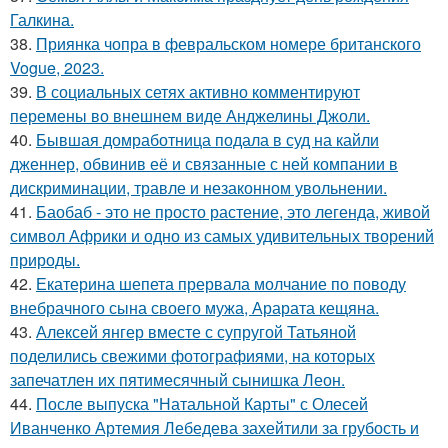
Галкина.
38.
Приянка чопра в февральском номере британского
Vogue, 2023.
39.
В социальных сетях активно комментируют
перемены во внешнем виде Анджелины Джоли.
40.
Бывшая домработница подала в суд на кайли
дженнер, обвинив её и связанные с ней компании в
дискриминации, травле и незаконном увольнении.
41.
Баобаб - это не просто растение, это легенда, живой
символ Африки и одно из самых удивительных творений
природы.
42.
Екатерина шепета прервала молчание по поводу
внебрачного сына своего мужа, Арарата кещяна.
43.
Алексей янгер вместе с супругой Татьяной
поделились свежими фотографиями, на которых
запечатлен их пятимесячный сынишка Леон.
44.
После выпуска "Натальной Карты" с Олесей
Иванченко Артемия Лебедева захейтили за грубость и