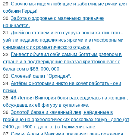
29.
Срочно мы ищем любящие и заботливые ручки для
собачки Герды!
30.
Забота о здоровье с маленьких привычек
начинается.
31.
Джейсон стэтхем и его супруга роузи хантингтон -
уайтли недавно поделились яркими и атмосферными
снимками с их романтического отдыха.
32.
Ганвест объявил себя самым богатым рэпером в
стране и в подтверждение показал криптокошелёк с
балансом в $88, 000, 000.
33.
Слоеный салат "Орхидея".
34.
Актёры с которыми никто не хочет работать - они
психи.
35.
46-Летняя Виктория боня рассердилась на женщин,
обсуждавших её фигуру в купальнике.
36.
Золотой баран и каменный лев, найденные в
гробнице на археологических раскопках гонур - депе (от
2400 до 1600 г. до н. э. ) в Туркменистане.
37.
Семья Аллы и Максима празднует день рождения