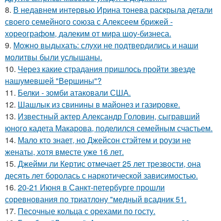
8.
В недавнем интервью Ирина тонева раскрыла детали
своего семейного союза с Алексеем брижей -
хореографом, далеким от мира шоу-бизнеса.
9.
Можно выдыхать: слухи не подтвердились и наши
молитвы были услышаны.
10.
Через какие страдания пришлось пройти звезде
нашумевшей "Вершины"?
11.
Белки - зомби атаковали США.
12.
Шашлык из свинины в майонез и газировке.
13.
Известный актер Александр Головин, сыгравший
юного кадета Макарова, поделился семейным счастьем.
14.
Мало кто знает, но Джейсон стэйтем и роузи не
женаты, хотя вместе уже 16 лет.
15.
Джейми ли Кертис отмечает 25 лет трезвости, она
десять лет боролась с наркотической зависимостью.
16.
20-21 Июня в Санкт-петербурге прошли
соревнования по триатлону "медный всадник 51.
17.
Песочные кольца с орехами по госту.