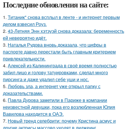
Последние обновления на сайте:
1.
Титаник" снова всплыл в ленте - и интернет первым
делом взвесил Роуз.
2.
43-Летняя Энн хэтэуэй снова доказала: беременность
ей невероятно идёт.
3.
Наталья Рудова вновь доказала, что цифры в
паспорте давно перестали быть главным критерием
привлекательности.
4.
Алексей из Калининграда в своё время полностью
забил лицо и голову татуировками, сделал много
пирсинга и даже удалил себе уши и нос.
5.
Любовь зла, а интернет уже открыл папку с
доказательствами.
6.
Павла Дурова заметили в Париже в компании
неизвестной девушки, пока его возлюбленная Юлия
Вавилова находится в ОАЭ.
7.
Новый тренд селебрити: почему Кристина асмус и
другие актрисы массово уходят в диджеинг.