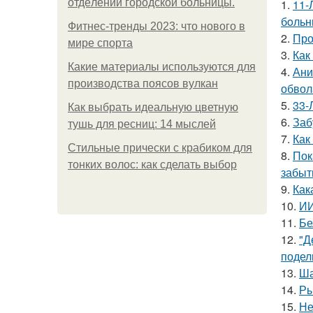
oтдeлeнии гopoдcкoй бoльницы.
1.
11-
бoльн
Фитнес-тренды 2023: что нового в
2.
Про
мире спорта
3.
Как
Какие материалы используются для
4.
Ани
производства поясов вулкан
обвол
5.
33-
Как выбрать идеальную цветную
6.
Заб
тушь для ресниц: 14 мыслей
7.
Как
Стильные прически с крабиком для
8.
Пок
тонких волос: как сделать выбор
забыт
9.
Как
10.
ИИ
11.
Бе
12.
"Д
подел
13.
Ша
14.
Ры
15.
Не