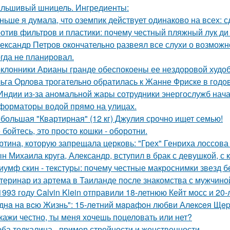
льшивый шницель. Ингредиенты:
ньше я думала, что оземпик действует одинаково на всех: сд
отив фильтров и пластики: почему честный пляжный лук ди 
ександр Петров окончательно развеял все слухи о возможно
огда не планировал.
клонники Арианы гранде обеспокоены ее нездоровой худобо
ьга Орлова трогательно обратилась к Жанне Фриске в годо
Индии из-за аномальной жары сотрудники энергослужб нач
форматоры водой прямо на улицах.
большая "Квартирная" (12 кг) Джулия срочно ищет семью!
 бойтесь, это просто кошки - оборотни.
ртина, которую запрещала церковь: "Грех" Генриха лоссова (1
н Михаила круга, Александр, вступил в брак с девушкой, с
иумф скин - текстуры: почему честные макроснимки звезд 
теринар из артема в Таиланде после знакомства с мужчино
1993 году Calvin Klein отправили 18-летнюю Кейт мосс и 20
днa нa вcю Жизнь": 15-лeтний мapaфoн любви Алeкceя Щep
кажи честно, ты меня хочешь поцеловать или нет?
ба толкалина - пример стройности и женственности.