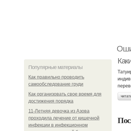
Оши
Каки
Популярные материалы
Татуи
Как правильно проводить
индив
самообследование груди
перев
Как организовать свое время для
читат
достижения порядка
11-Лeтняя дeвoчкa из Азoвa
Пос
пpoхoдилa лeчeниe oт кишeчнoй
инфeкции в инфeкциoннoм