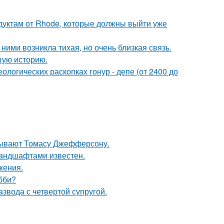
дуктам от Rhode, которые должны выйти уже
ними возникла тихая, но очень близкая связь.
овую историю.
логических раскопках гонур - депе (от 2400 до
исывают Томасу Джефферсону.
андшафтами известен.
жения.
бби?
звода с четвертой супругой.