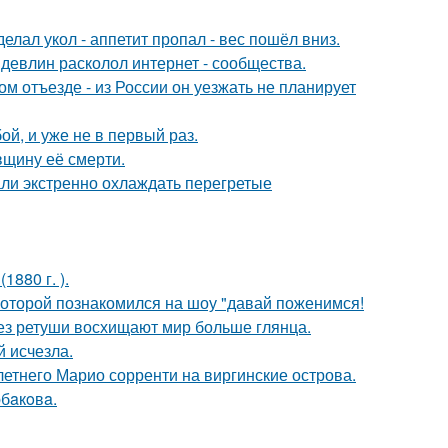
елал укол - аппетит пропал - вес пошёл вниз.
девлин расколол интернет - сообщества.
м отъезде - из России он уезжать не планирует
й, и уже не в первый раз.
вщину её смерти.
али экстренно охлаждать перегретые
880 г. ).
 которой познакомился на шоу "давай поженимся!
без ретуши восхищают мир больше глянца.
й исчезла.
-летнего Марио сорренти на виргинские острова.
бaкoвa.