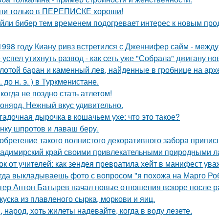
ни только в ПЕРЕПИСКЕ хороши!
йли бибер тем временем подогревает интерес к новым про
1998 году Киану ривз встретился с Дженнифер сайм - между 
 успел утихнуть развод - как сеть уже "Собрала" джигану н
лотой баран и каменный лев, найденные в гробнице на архео
. до н. э. ) в Туркменистане.
когда не поздно стать атлетом!
онярд. Нежный вкус удивительно.
гадочная дырочка в кошачьем ухе: что это такое?
нку шпротов и лаваш беру.
обретение такого волнистого декоративного забора прип
адимирский край своими привлекательными природными л
ок от учителей: как зендея превратила хейт в манифест ува
гда выкладываешь фото с вопросом "я похожа на Марго Ро
тер Антон Батырев начал новые отношения вскоре после ра
куска из плавленого сырка, моркови и яиц.
, народ, хоть жилеты надевайте, когда в воду лезете.