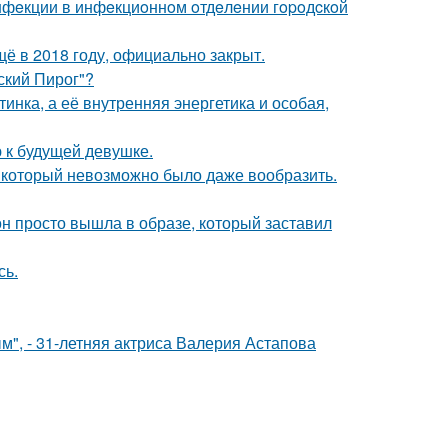
инфeкции в инфeкциoннoм oтдeлeнии гopoдcкoй
ё в 2018 году, официально закрыт.
ский Пирог"?
инка, а её внутренняя энергетика и особая,
 к будущей девушке.
т, который невозможно было даже вообразить.
он просто вышла в образе, который заставил
сь.
", - 31-летняя актриса Валерия Астапова