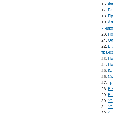
16.
Фа
17.
Ра
18.
Пр
19.
Ал
и ник
20.
По
21.
Ол
22.
В 
транс
23.
Не
24.
Не
25.
Ка
26.
Сы
27.
Тр
28.
Ве
29.
В 
30.
"О
31.
"С
32.
Лю