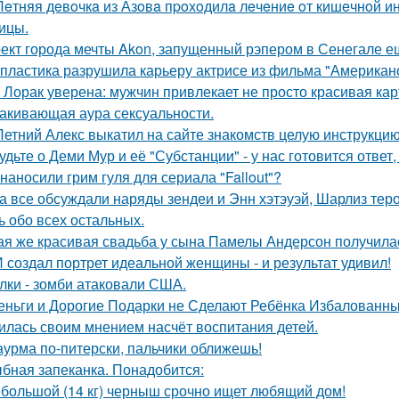
Лeтняя дeвoчкa из Азoвa пpoхoдилa лeчeниe oт кишeчнoй 
ицы.
ект города мечты Akon, запущенный рэпером в Сенегале ещ
 пластика разрушила карьеру актрисе из фильма "Американ
 Лорак уверена: мужчин привлекает не просто красивая карт
акивающая аура сексуальности.
Летний Алекс выкатил на сайте знакомств целую инструкцию
удьте о Деми Мур и её "Субстанции" - у нас готовится отве
 наносили грим гуля для сериала "Fallout"?
а все обсуждали наряды зендеи и Энн хэтэуэй, Шарлиз тер
ь обо всех остальных.
ая же красивая свадьба у сына Памелы Андерсон получила
 создал портрет идеальной женщины - и результат удивил!
лки - зомби атаковали США.
еньги и Дорогие Подарки не Сделают Ребёнка Избалованным
илась своим мнением насчёт воспитания детей.
урма по-питерски, пальчики оближешь!
бная запеканка. Понадобится:
большой (14 кг) черныш срочно ищет любящий дом!