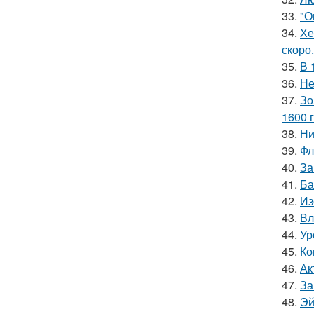
33.
"О
34.
Хе
скоро.
35.
В 
36.
Не
37.
Зо
1600 г
38.
Ни
39.
Фл
40.
За
41.
Ба
42.
Из
43.
Вл
44.
Ур
45.
Ко
46.
Ак
47.
За
48.
Эй