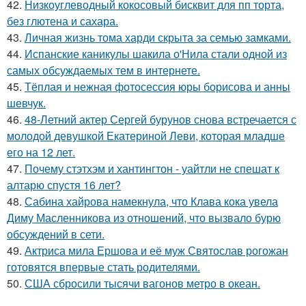
42.
Низкоуглеводный кокосовый бисквит для пп торта,
без глютена и сахара.
43.
Личная жизнь тома харди скрыта за семью замками.
44.
Испанские каникулы шакила о'Нила стали одной из
самых обсуждаемых тем в интернете.
45.
Тёплая и нежная фотосессия юры борисова и анны
шевчук.
46.
48-Летний актер Сергей бурунов снова встречается с
молодой девушкой Екатериной Леви, которая младше
его на 12 лет.
47.
Почему стэтхэм и хантингтон - уайтли не спешат к
алтарю спустя 16 лет?
48.
Сабина хайрова намекнула, что Клава кока увела
Диму Масленникова из отношений, что вызвало бурю
обсуждений в сети.
49.
Актриса мила Ершова и её муж Святослав рогожан
готовятся впервые стать родителями.
50.
США сбросили тысячи вагонов метро в океан.