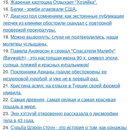
15.
Жареная картошка Отдыхает "Хозяйка".
16.
Белки - зомби атаковали США.
17.
Диагноз под сомнением: как экстренные публикации
лерчек из клиники обострили скандал с повторной
проверкой прокуратуры.
18.
Можно выдохнуть: слухи не подтвердились, наши
молитвы услышаны.
19.
Памела Андерсон и сериал "Спасатели Малибу"
(Baywatch) - это настоящая икона 90-х, символ эпохи,
солнца, пляжей и красных купальников!
20.
Поклонники Арианы гранде обеспокоены ее
нездоровой худобой, и уже не в первый раз.
21.
Кристина асмус на отдыхе в Турции своей формой
удивила.
22.
Самая древняя, самая редкая и самая красивая
лошадь в мире.
23.
Энн хэтэуэй откровенно рассказала о дисморфии
тела в 43 года.
24.
Судьба Шэрон стоун - это история о том, как однажды