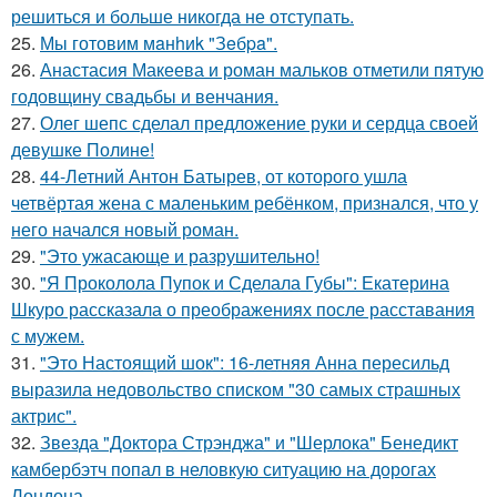
решиться и больше никогда не отступать.
25.
Мы готовим мaнhиk "Зeбpa".
26.
Анастасия Макеева и роман мальков отметили пятую
годовщину свадьбы и венчания.
27.
Олег шепс сделал предложение руки и сердца своей
девушке Полине!
28.
44-Летний Антон Батырев, от которого ушла
четвёртая жена с маленьким ребёнком, признался, что у
него начался новый роман.
29.
"Это ужасающе и разрушительно!
30.
"Я Проколола Пупок и Сделала Губы": Екатерина
Шкуро рассказала о преображениях после расставания
с мужем.
31.
"Это Настоящий шок": 16-летняя Анна пересильд
выразила недовольство списком "30 самых страшных
актрис".
32.
Звезда "Доктора Стрэнджа" и "Шерлока" Бенедикт
камбербэтч попал в неловкую ситуацию на дорогах
Лондона.