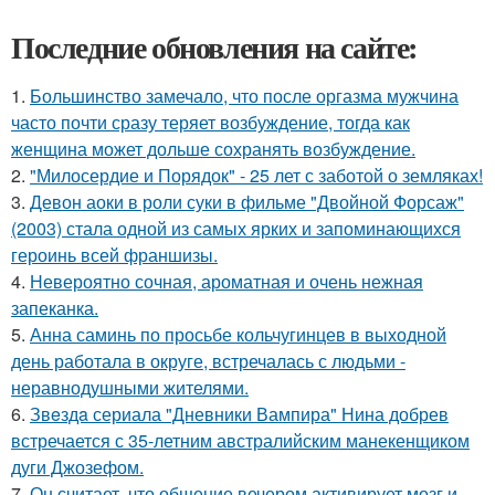
Последние обновления на сайте:
1.
Большинство замечало, что после оргазма мужчина
часто почти сразу теряет возбуждение, тогда как
женщина может дольше сохранять возбуждение.
2.
"Милосердие и Порядок" - 25 лет с заботой о земляках!
3.
Девон аоки в роли суки в фильме "Двойной Форсаж"
(2003) стала одной из самых ярких и запоминающихся
героинь всей франшизы.
4.
Невероятно сочная, ароматная и очень нежная
запеканка.
5.
Анна саминь по просьбе кольчугинцев в выходной
день работала в округе, встречалась с людьми -
неравнодушными жителями.
6.
Звeздa сериала "Дневники Вампира" Нина добрев
встречается с 35-летним австралийским манекенщиком
дуги Джозефом.
7.
Он считает, что общение вечером активирует мозг и