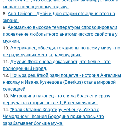
мешает полноценному отдыху.
8.
Аня Тейлор - Джой и Дрю старки объединяются на
экране!
9.
Аномально высокие температуры спровоцировали
проявление любопытного анатомического свойства у
мужчин.
10.
Американец объездил стадионы по всему миру - но
не ради лучших мест, а ради худших.
11.
Джулия Фокс снова доказывает, что бельё - это
полноценный наряд.
12.
Ночь за решёткой ради поцелуя - история Ангелины
николау и Ивана Кузнецова (Beerkus) стала мировой
сенсацией.
13.
Митрошина наконец - то сняла браслет и сразу
вернулась в сторис после 1, 5 лет молчания.
14.
"Коля Оставил Квартиру Ребенку, Уехал с
Чемоданом": Ксения Бородина призналась, что
зарабатывает больше мужа.