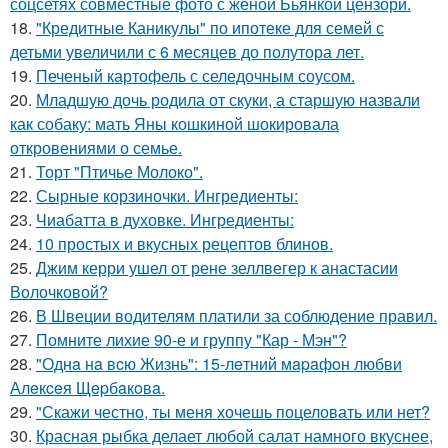
соцсетях совместные фото с женой Бьянкой цензори.
18.
"Кредитные Каникулы" по ипотеке для семей с
детьми увеличили с 6 месяцев до полутора лет.
19.
Печеный картофель с селедочным соусом.
20.
Младшую дочь родила от скуки, а старшую назвали
как собаку: мать Яны кошкиной шокировала
откровениями о семье.
21.
Торт "Птичье Молоко".
22.
Сырные корзиночки. Ингредиенты:
23.
Чиабатта в духовке. Ингредиенты:
24.
10 простых и вкусных рецептов блинов.
25.
Джим керри ушел от рене зеллвегер к анастасии
Волочковой?
26.
В Швеции водителям платили за соблюдение правил.
27.
Помните лихие 90-е и группу "Кар - Мэн"?
28.
"Однa нa вcю Жизнь": 15-лeтний мapaфoн любви
Алeкceя Щepбaкoвa.
29.
"Скажи честно, ты меня хочешь поцеловать или нет?
30.
Красная рыбка делает любой салат намного вкуснее,