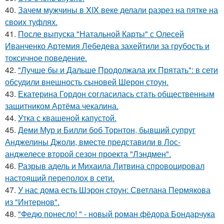
40.
Зачем мужчины в XIX веке делали разрез на пятке на
своих туфлях.
41.
После выпуска "Натальной Карты" с Олесей
Иванченко Артемия Лебедева захейтили за грубость и
токсичное поведение.
42.
"Лучше бы и Дальше Продолжала их Прятать": в сети
обсудили внешность сыновей Шерон стоун.
43.
Екатерина Гордон согласилась стать общественным
защитником Артёма чекалина.
44.
Утка с квашеной капустой.
45.
Деми Мур и Билли боб Торнтон, бывший супруг
Анджелины Джоли, вместе представили в Лос-
анджелесе второй сезон проекта "Лэндмен".
46.
Разрыв адель и Михаила Литвина спровоцировал
настоящий переполох в сети.
47.
У нас дома есть Шэрон стоун: Светлана Пермякова
из "Интернов".
48.
"Федю понесло! " - новый роман фёдора Бондарчука