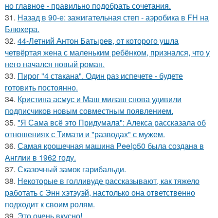
но главное - правильно подобрать сочетания.
31.
Назад в 90-е: зажигательная степ - аэробика в FH на
Блюхера.
32.
44-Летний Антон Батырев, от которого ушла
четвёртая жена с маленьким ребёнком, признался, что у
него начался новый роман.
33.
Пирог "4 стaкана". Один раз испечете - будете
готовить постоянно.
34.
Кристина асмус и Маш милаш снова удивили
подписчиков новым совместным появлением.
35.
"Я Сама всё это Придумала": Алекса рассказала об
отношениях с Тимати и "разводах" с мужем.
36.
Самая крошечная машинa Peelp50 была созданa в
Англии в 1962 году.
37.
Сказочный замок гарибальди.
38.
Некоторые в голливуде рассказывают, как тяжело
работать с Энн хэтэуэй, настолько она ответственно
подходит к своим ролям.
39.
Это очень вкусно!