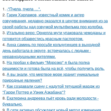
1.
-"Пчела, пчела …".
2.
Гарик Харламов, известный комик и актер
озвучивания, недавно оказался в центре внимания из-за
своей работы над озвучкой мультфильма про колобка.
3.
Итальяно веро: Орнелла мути упаковала чемоданы и
готовится обзавестись красным паспортом.
4.
Анна саминь по просьбе кольчугинцев в выходной
день работала в округе, встречалась с людьми -
неравнодушными жителями.
5.
На пробах к фильму "Морозко" я была полна
решимости и готова была на всё, чтобы получить роль.
6.
А вы знали, что мертвое море хранит уникальные
природные явления?
7.
Как создавали сцену с надутой тетушкой мардж из
"Гарри Поттер и Узник Азкабана"?
8.
Екатерина андреева пьёт кровь ради молодости -
буквально.
9.
В сети активно обсуждают новый метод изменения