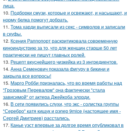
лица.
10.
Подборки смузи, которые и освежают, и насыщают, и
норму белка помогут добрать.
11.
Тома харди выписали из секс - символов и записали
в скуфы.
12.
Ксения Раппопорт раскритиковала современную
киноиндустрию за то, что для женщин старше 50 лет
практически не пишут главных ролей.
13.
Рецепт вкуснейшего чизкейка из 3 ингредиентов.
14.
Анна Семенович показала фигуру в бикини и
закрыла все вопросы!
15.
Марго Робби призналась, что во время работы над
"Грозовым Перевалом" она фактически "стала
зависимой" от актера Джейкоба элорди.
16.
В сети появились слухи, что экс - солистка группы
"Серебро" катя кищук и рэпер 9mice (настоящее имя -
Сергей Дмитриев) расстались.
17.
Канье уэст впервые за долгое время опубликовал в