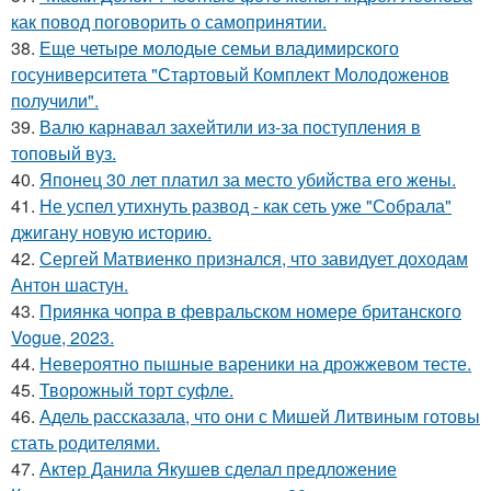
как повод поговорить о самопринятии.
38.
Еще четыре молодые семьи владимирского
госуниверситета "Стартовый Комплект Молодоженов
получили".
39.
Валю карнавал захейтили из-за поступления в
топовый вуз.
40.
Японец 30 лет платил за место убийства его жены.
41.
Не успел утихнуть развод - как сеть уже "Собрала"
джигану новую историю.
42.
Сергей Матвиенко признался, что завидует доходам
Антон шастун.
43.
Приянка чопра в февральском номере британского
Vogue, 2023.
44.
Невероятно пышные вареники на дрожжевом тесте.
45.
Творожный торт суфле.
46.
Адель рассказала, что они с Мишей Литвиным готовы
стать родителями.
47.
Актер Данила Якушев сделал предложение