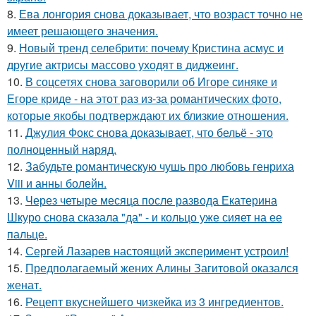
8.
Ева лонгория снова доказывает, что возраст точно не
имеет решающего значения.
9.
Новый тренд селебрити: почему Кристина асмус и
другие актрисы массово уходят в диджеинг.
10.
В соцсетях снова заговорили об Игоре синяке и
Егоре криде - на этот раз из-за романтических фото,
которые якобы подтверждают их близкие отношения.
11.
Джулия Фокс снова доказывает, что бельё - это
полноценный наряд.
12.
Забудьте романтическую чушь про любовь генриха
Viii и анны болейн.
13.
Через четыре месяца после развода Екатерина
Шкуро снова сказала "да" - и кольцо уже сияет на ее
пальце.
14.
Сергей Лазарев настоящий эксперимент устроил!
15.
Предполагаемый жених Алины Загитовой оказался
женат.
16.
Рецепт вкуснейшего чизкейка из 3 ингредиентов.