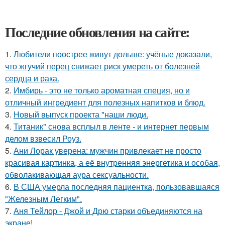
Последние обновления на сайте:
1.
Любители поострее живут дольше: учёные доказали,
что жгучий перец снижает риск умереть от болезней
сердца и рака.
2.
Имбирь - это не только ароматная специя, но и
отличный ингредиент для полезных напитков и блюд.
3.
Новый выпуск проекта "наши люди.
4.
Титаник" снова всплыл в ленте - и интернет первым
делом взвесил Роуз.
5.
Ани Лорак уверена: мужчин привлекает не просто
красивая картинка, а её внутренняя энергетика и особая,
обволакивающая аура сексуальности.
6.
В США умерла последняя пациентка, пользовавшаяся
"Железным Легким".
7.
Аня Тейлор - Джой и Дрю старки объединяются на
экране!