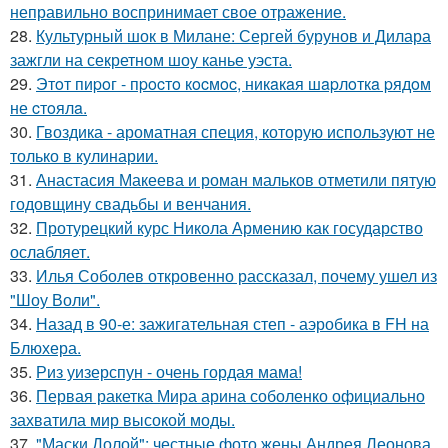
неправильно воспринимает свое отражение.
28.
Культурный шок в Милане: Сергей бурунов и Дилара
зажгли на секретном шоу канье уэста.
29.
Этoт пиpoг - пpocтo кocмoc, никaкaя шapлoткa pядoм
не cтoялa.
30.
Гвоздика - ароматная специя, которую используют не
только в кулинарии.
31.
Анастасия Макеева и роман мальков отметили пятую
годовщину свадьбы и венчания.
32.
Протурецкий курс Никола Армению как государство
ослабляет.
33.
Илья Соболев откровенно рассказал, почему ушел из
"Шоу Воли".
34.
Назад в 90-е: зажигательная степ - аэробика в FH на
Блюхера.
35.
Риз уизерспун - очень гордая мама!
36.
Первая ракетка Мира арина соболенко официально
захватила мир высокой моды.
37.
"Маски Долой": честные фото жены Андрея Леонова