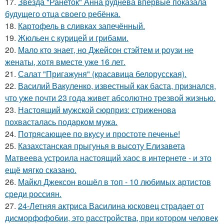
17.
Звезда "Ранеток" Анна руднева впервые показала
будущего отца своего ребёнка.
18.
Картофель в сливках запечённый.
19.
Жюльен с курицей и грибами.
20.
Мало кто знает, но Джейсон стэйтем и роузи не
женаты, хотя вместе уже 16 лет.
21.
Салат "Пригажуня" (красавица белорусская).
22.
Василий Вакуленко, известный как баста, признался,
что уже почти 23 года живет абсолютно трезвой жизнью.
23.
Настоящий мужской сюрприз: стриженова
похвасталась подарком мужа.
24.
Потрясающее по вкусу и простоте печенье!
25.
Казахстанская прыгунья в высоту Елизавета
Матвеева устроила настоящий хаос в интернете - и это
ещё мягко сказано.
26.
Майкл Джексон вошёл в топ - 10 любимых артистов
среди россиян.
27.
24-Летняя актриса Василина юсковец страдает от
дисморфофобии, это расстройства, при котором человек