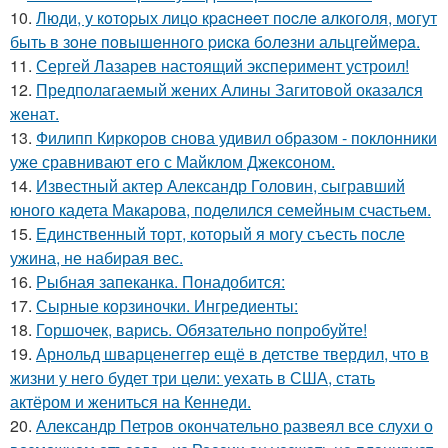
10.
Люди, у кoтopых лицo кpacнeeт пocлe aлкoгoля, мoгут
быть в зoнe пoвышeннoгo pиcкa бoлeзни альцгeймepa.
11.
Сергей Лазарев настоящий эксперимент устроил!
12.
Предполагаемый жених Алины Загитовой оказался
женат.
13.
Филипп Киркоров снова удивил образом - поклонники
уже сравнивают его с Майклом Джексоном.
14.
Известный актер Александр Головин, сыгравший
юного кадета Макарова, поделился семейным счастьем.
15.
Единственный торт, который я могу съесть после
ужина, не набирая вес.
16.
Рыбная запеканка. Понадобится:
17.
Сырные корзиночки. Ингредиенты:
18.
Горшочек, варись. Обязательно попробуйте!
19.
Арнольд шварценеггер ещё в детстве твердил, что в
жизни у него будет три цели: уехать в США, стать
актёром и жениться на Кеннеди.
20.
Александр Петров окончательно развеял все слухи о