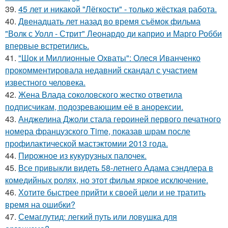
39.
45 лет и никакой "Лёгкости" - только жёсткая работа.
40.
Двенадцать лет назад во время съёмок фильма
"Волк с Уолл - Стрит" Леонардо ди каприо и Марго Робби
впервые встретились.
41.
"Шок и Миллионные Охваты": Олеся Иванченко
прокомментировала недавний скандал с участием
известного человека.
42.
Жена Влада соколовского жестко ответила
подписчикам, подозревающим её в анорексии.
43.
Анджелина Джоли стала героиней первого печатного
номера французского Time, показав шрам после
профилактической мастэктомии 2013 года.
44.
Пирожное из кукурузных палочек.
45.
Все привыкли видеть 58-летнего Адама сэндлера в
комедийных ролях, но этот фильм яркое исключение.
46.
Хотите быстрее прийти к своей цели и не тратить
время на ошибки?
47.
Семаглутид: легкий путь или ловушка для