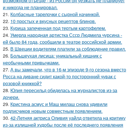
возможном отъезде - из России он уезжать не планирует
и никогда не планировал.
21.
Колбасные тарелочки с сырной начинкой.
22.
10 простых и вкусных рецептов блинов.
23.
Курица запеченная под тертым картофелем.
24.
Умерла народная артистка Ссср Людмила чурсина -
ей было 84 года, сообщили в театре российской армии.
25.
В Швеции водителям платили за соблюдение правил.
26.
Большеухая лисица: уникальный хищник с
необычными привычками.
27.
А вы замечали, что в 16-м эпизоде 9-го сезона вместо
Росса на диване сидит какой-то посторонний чувак с
розовой книжкой?
28.
Юлия пересильд обиделась на журналистов из-за
дочери.
29.
Кристина асмус и Маш милаш снова удивили
подписчиков новым совместным появлением.
30.
42-Летняя актриса Оливия уайлд ответила на критику
из-за излишней худобы после её последнего появления