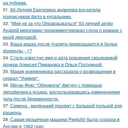
на публике.
31.
60-Летняя Екатерина андреева восхитила
подписчиков фото в купальнике.
32.
"Мне не за что Оправдываться" 53-летний актёр
Андрей мерзликин прокомментировал слухи о романе с
юной девушкой.
33.
Ваша кошка после туалета превращается в болид
формулы - 1?
34.
Стало известно имя и дата рождения скрываемой
дочери Алексея Пиманова и Ольги Погодиной.
35.
Мария кожевникова рассказала о возвращении в
сериал "Универ".
36.
Меган Фокс "Обновила" фигуру с помощью
липофилинга ягодиц, воспользовавшись изменениями
тела после беременности.
37.
Семена - маленький продукт с большой пользой для
рациона.
38.
Самая крошечная машинa Peelp50 была созданa в
Англии в 1962 году.