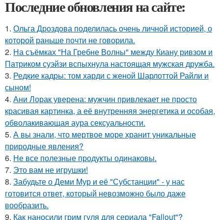
Последние обновления на сайте:
1.
Ольга Дроздова поделилась очень личной историей, о
которой раньше почти не говорила.
2.
На съёмках "На Гребне Волны" между Киану ривзом и
Патриком суэйзи вспыхнула настоящая мужская дружба.
3.
Редкие кадры: том харди с женой Шарлоттой Райли и
сыном!
4.
Ани Лорак уверена: мужчин привлекает не просто
красивая картинка, а её внутренняя энергетика и особая,
обволакивающая аура сексуальности.
5.
А вы знали, что мертвое море хранит уникальные
природные явления?
6.
Не все полезные продукты одинаковы.
7.
Это вам не игрушки!
8.
Забудьте о Деми Мур и её "Субстанции" - у нас
готовится ответ, который невозможно было даже
вообразить.
9.
Как наносили грим гуля для сериала "Fallout"?