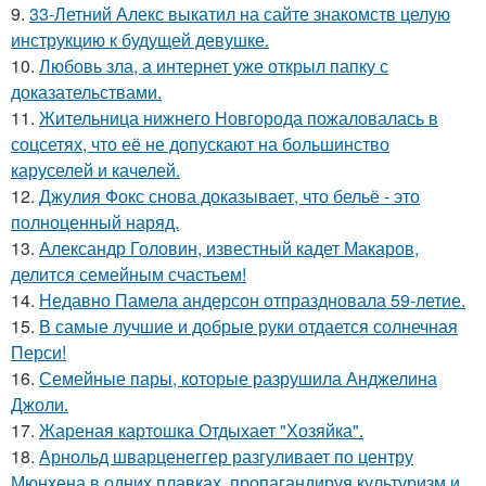
9.
33-Летний Алекс выкатил на сайте знакомств целую
инструкцию к будущей девушке.
10.
Любовь зла, а интернет уже открыл папку с
доказательствами.
11.
Жительница нижнего Новгорода пожаловалась в
соцсетях, что её не допускают на большинство
каруселей и качелей.
12.
Джулия Фокс снова доказывает, что бельё - это
полноценный наряд.
13.
Александр Головин, известный кадет Макаров,
делится семейным счастьем!
14.
Недавно Памела андерсон отпраздновала 59-летие.
15.
В самые лучшие и добрые руки отдается солнечная
Перси!
16.
Семейные пары, которые разрушила Анджелина
Джоли.
17.
Жареная картошка Отдыхает "Хозяйка".
18.
Арнольд шварценеггер разгуливает по центру
Мюнхена в одних плавках, пропагандируя культуризм и