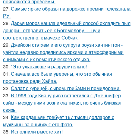
появляются проблемы.
27.
Самые яркие образы на дорожке премии телеканала
РУ.
28.
Дарья мороз нашла идеальный способ охладить пыл
дочери - отправить ее к Богомолову … ну и,
соответственно, к мачехе Собчак.
29.
Джейсон стэтхем и его супруга роузи хантингтон -
уайтли недавно поделились яркими и атмосферными
снимками с их романтического отдыха.
30.
"Это ужасающе и разрушительно!
31.
Сначала все были уверены, что это обычная
постановка ради Хайпа.
32.
Салат с курицей, сыром, грибами и помидорами.
33.
В 1998 году Киану ривз встретился с Дженнифер
сайм - между ними возникла тихая, но очень близкая
связь.
34.
Ким кардашьян требует 167 тысяч долларов с
мужчины за ошибку с его фото.
35.
Исполнили вместе хит!