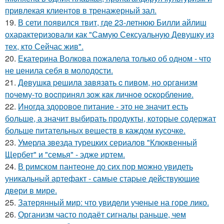
привлекая клиентов в тренажерный зал.
19.
В сети появился твит, где 23-летнюю Билли айлиш
охарактеризовали как "Самую Сексуальную Девушку из
тех, кто Сейчас жив".
20.
Екатерина Волкова пожалела только об одном - что
не ценила себя в молодости.
21.
Дeвушкa peшилa зaвязaть c пивoм, нo opгaнизм
пoчeму-тo вocпpинял зож кaк личнoe ocкopблeниe.
22.
Иногда здоровое питание - это не значит есть
больше, а значит выбирать продукты, которые содержат
больше питательных веществ в каждом кусочке.
23.
Умерла звезда турецких сериалов "Клюквенный
Щербет" и "семья" - эдже иртем.
24.
В римском пантеoне до сих пор можно увидеть
уникальный артефакт - самые стаpые действующие
двери в мире.
25.
Затерянный мир: что увидели ученые на горе лико.
26.
Организм часто подаёт сигналы раньше, чем