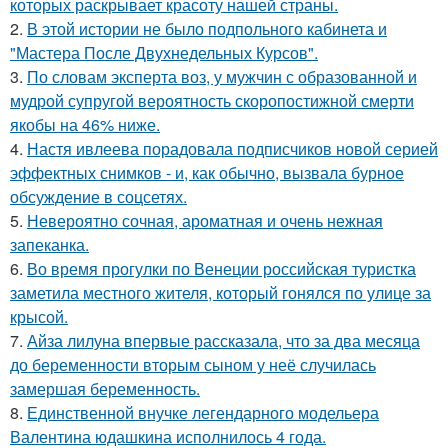
которых раскрывает красоту нашей страны.
2.
В этой истории не было подпольного кабинета и
"Мастера После Двухнедельных Курсов".
3.
По словам эксперта воз, у мужчин с образованной и
мудрой супругой вероятность скоропостижной смерти
якобы на 46% ниже.
4.
Настя ивлеева порадовала подписчиков новой серией
эффектных снимков - и, как обычно, вызвала бурное
обсуждение в соцсетях.
5.
Невероятно сочная, ароматная и очень нежная
запеканка.
6.
Во время прогулки по Венеции российская туристка
заметила местного жителя, который гонялся по улице за
крысой.
7.
Айза лилуна впервые рассказала, что за два месяца
до беременности вторым сыном у неё случилась
замершая беременность.
8.
Единственной внучке легендарного модельера
Валентина юдашкина исполнилось 4 года.