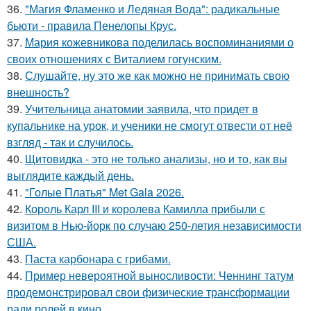
36.
"Магия Фламенко и Ледяная Вода": радикальные
бьюти - правила Пенелопы Крус.
37.
Мария кожевникова поделилась воспоминаниями о
своих отношениях с Виталием гогунским.
38.
Слушайте, ну это же как можно не принимать свою
внешность?
39.
Учительница анатомии заявила, что придет в
купальнике на урок, и ученики не смогут отвести от неё
взгляд - так и случилось.
40.
Щитовидка - это не только анализы, но и то, как вы
выглядите каждый день.
41.
"Голые Платья" Met Gala 2026.
42.
Король Карл III и королева Камилла прибыли с
визитом в Нью-йорк по случаю 250-летия независимости
США.
43.
Паста карбонара с грибами.
44.
Пример невероятной выносливости: Ченнинг татум
продемонстрировал свои физические трансформации
ради ролей в кино.