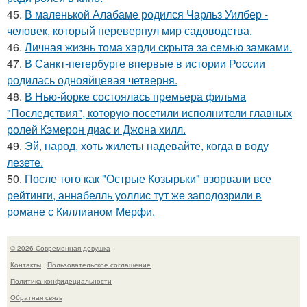
45.
В маленькой Алабаме родился Чарльз Уилбер -
человек, который перевернул мир садоводства.
46.
Личная жизнь тома харди скрыта за семью замками.
47.
В Санкт-петербурге впервые в истории России
родилась однояйцевая четверня.
48.
В Нью-йорке состоялась премьера фильма
"Последствия", которую посетили исполнители главных
ролей Кэмерон диас и Джона хилл.
49.
Эй, народ, хоть жилеты надевайте, когда в воду
лезете.
50.
После того как "Острые Козырьки" взорвали все
рейтинги, аннабелль уоллис тут же заподозрили в
романе с Киллианом Мерфи.
© 2026 Современная девушка
Контакты
Пользовательское соглашение
Политика конфидециальности
Обратная связь