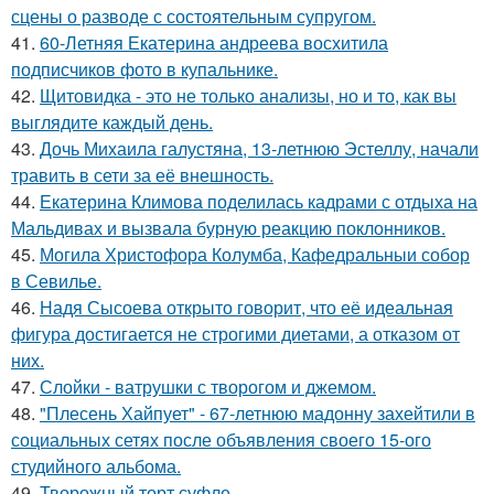
сцены о разводе с состоятельным супругом.
41.
60-Летняя Екатерина андреева восхитила
подписчиков фото в купальнике.
42.
Щитовидка - это не только анализы, но и то, как вы
выглядите каждый день.
43.
Дочь Михаила галустяна, 13-летнюю Эстеллу, начали
травить в сети за её внешность.
44.
Екатерина Климова поделилась кадрами с отдыха на
Мальдивах и вызвала бурную реакцию поклонников.
45.
Могила Христофора Колумба, Кафедральныи собор
в Севилье.
46.
Надя Сысоева открыто говорит, что её идеальная
фигура достигается не строгими диетами, а отказом от
них.
47.
Слойки - ватрушки с творогом и джемом.
48.
"Плесень Хайпует" - 67-летнюю мадонну захейтили в
социальных сетях после объявления своего 15-ого
студийного альбома.
49.
Творожный торт суфле.