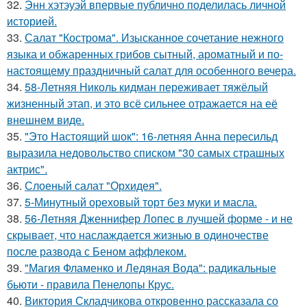
32.
Энн хэтэуэй впервые публично поделилась личной
историей.
33.
Салат "Кострома". Изысканное сочетание нежного
языка и обжаренных грибов сытный, ароматный и по-
настоящему праздничный салат для особенного вечера.
34.
58-Летняя Николь кидман переживает тяжёлый
жизненный этап, и это всё сильнее отражается на её
внешнем виде.
35.
"Это Настоящий шок": 16-летняя Анна пересильд
выразила недовольство списком "30 самых страшных
актрис".
36.
Слоеный салат "Орхидея".
37.
5-Минутный ореховый торт без муки и масла.
38.
56-Летняя Дженнифер Лопес в лучшей форме - и не
скрывает, что наслаждается жизнью в одиночестве
после развода с Беном аффлеком.
39.
"Магия Фламенко и Ледяная Вода": радикальные
бьюти - правила Пенелопы Крус.
40.
Виктория Складчикова откровенно рассказала со