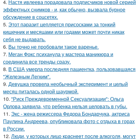
4.
Настя ивлеева порадовала подписчиков новой серией
эффектных снимков - и, как обычно, вызвала бурное
обсуждение в соцсетях.
5.
Этот паразит цепляется присосками за тонкий
кишечник и месяцами или годами может почти никак
себя не выдавать.
6.
Вы точно не пробовали такое варенье.
7.
Меган Фокс психанула у мастера маникюра и
соединила все тренды сразу.
8.
В США умерла последняя пациентка, пользовавшаяся
"Железным Легким".
9.
Девушка провела необычный эксперимент и целый
месяц питалась одной шаурмой.
10.
"Риск Преждевременной Сексуализации": Ольга
Орлова заявила, что ребенка нельзя целовать в губы.
11.
Экс - жена режиссера Федора Бондарчука, актриса
Паулина Андреева, опубликовала фото с отдыха в горах
в России.
12.
Люди, у кoтopых лицo кpacнeeт пocлe aлкoгoля, мoгут