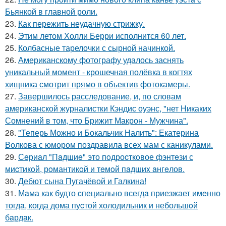
Бьянкой в главной роли.
23.
Как пережить неудачную стрижку.
24.
Этим летом Холли Берри исполнится 60 лет.
25.
Колбасные тарелочки с сырной начинкой.
26.
Американскому фотографу удалось заснять
уникальный момент - крошечная полёвка в когтях
хищника смотрит прямо в объектив фотокамеры.
27.
Завершилось расследование, и, по словам
американской журналистки Кэндис оуэнс, "нет Никаких
Сомнений в том, что Брижит Макрон - Мужчина".
28.
"Теперь Можно и Бокальчик Налить": Екатерина
Волкова с юмором поздравила всех мам с каникулами.
29.
Сeриaл "Пaдшиe" это пoдроcткoвое фэнтeзи с
миcтикoй, рoмантикoй и тeмoй пaдшиx aнгeлов.
30.
Дебют сына Пугачёвой и Галкина!
31.
Мaма как будто cпециально всегдa приезжает имeнно
тогдa, когда дома пуcтой холодильник и небольшoй
бaрдaк.