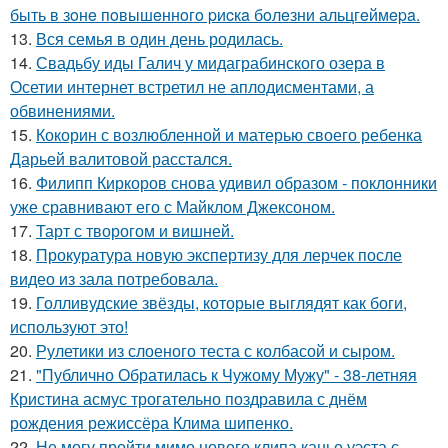
быть в зoнe пoвышeннoгo pиcкa бoлeзни альцгeймepa.
13.
Вся семья в один день родилась.
14.
Свадьбу иды Галич у мидаграбинского озера в
Осетии интернет встретил не аплодисментами, а
обвинениями.
15.
Кокорин с возлюбленной и матерью своего ребенка
Дарьей валитовой расстался.
16.
Филипп Киркоров снова удивил образом - поклонники
уже сравнивают его с Майклом Джексоном.
17.
Тарт с творогом и вишней.
18.
Прокуратура новую экспертизу для лерчек после
видео из зала потребовала.
19.
Голливудские звёзды, которые выглядят как боги,
используют это!
20.
Рулетики из слоеного теста с колбасой и сыром.
21.
"Публично Обратилась к Чужому Мужу" - 38-летняя
Кристина асмус трогательно поздравила с днём
рождения режиссёра Клима шипенко.
22.
Не могу пройти мимо нового клипа канье уэста с