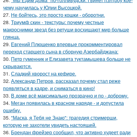
26.
"Мы Едим Дома" по-голливудски: Гвинет пэлтроу кое-
чему научилась у Юлии Высоцкой.
27.
Не бойтесь, это просто кошки - оборотни.
28.
Триумф скин - текстуры: почему честные
макроснимки звезд без ретуши восхищают мир больше
глянца.
29.
Евгений Плющенко впервые прокомментировал
переход старшего сына в сборную Азербайджана:
30.
Петр гуменник и Елизавета туктамышева больше не
скрываются.
31.
Сладкий хворост на кефире.
32.
Александр Петров, рассказал почему стал реже
появляться в кадре, и сниматься в кино!
33.
В доме всё максимально прозрачно и по - доброму.
34.
Меган появилась в красном наряде - и допустила
ошибку.
35.
"Маска, я Тебя не Знаю": трагедия стримерши,
которую не захотели увидеть настоящей.
36.
Брендан фрейзер сообщил, что активно худеет ради