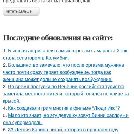
представить без таких материалов, как:
читать дальше →
Последние обновления на сайте:
1.
Бывшая актриса для самых взрослых амаранта Хэнк
стала сенатором в Колумбии.
2.
Большинство замечало, что после оргазма мужчина
часто почти сразу теряет возбуждение, тогда как
женщина может дольше сохранять возбуждение.
3.
Во время прогулки по Венеции российская туристка
заметила местного жителя, который гонялся по улице за
крысой.
4.
Как создавали грим мистик в фильме "Люди Икс"?
5.
Мало кто знает, но эту девушку зовут Винни харлоу - и
она супермодель.
6.
33-Летняя Карина нигай, которая в прошлом году