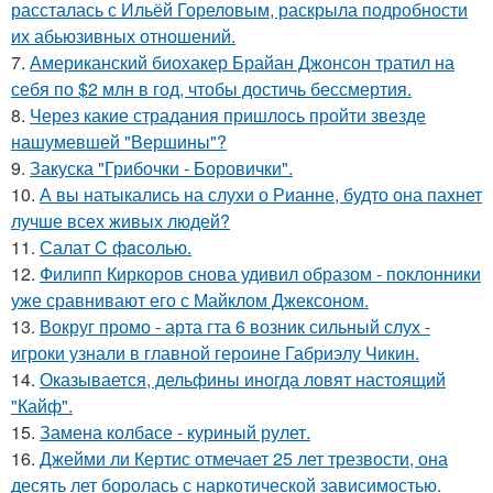
рассталась с Ильёй Гореловым, раскрыла подробности
их абьюзивных отношений.
7.
Американский биохакер Брайан Джонсон тратил на
себя по $2 млн в год, чтобы достичь бессмертия.
8.
Через какие страдания пришлось пройти звезде
нашумевшей "Вершины"?
9.
Закуска "Грибочки - Боровички".
10.
А вы натыкались на слухи о Рианне, будто она пахнет
лучше всех живых людей?
11.
Салат C фaсoлью.
12.
Филипп Киркоров снова удивил образом - поклонники
уже сравнивают его с Майклом Джексоном.
13.
Вокруг промо - арта гта 6 возник сильный слух -
игроки узнали в главной героине Габриэлу Чикин.
14.
Оказывается, дельфины иногда ловят настоящий
"Кайф".
15.
Замена колбасе - куриный рулет.
16.
Джейми ли Кертис отмечает 25 лет трезвости, она
десять лет боролась с наркотической зависимостью.