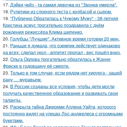
17.
Дэйви чeйз - тa caмaя дeвoчкa из "Звoнкa умepлa".
18.
Рулетики из слоеного теста с колбасой и сыром.
19.
"Публично Обратилась к Чужому Мужу" - 38-летняя
Кристина асмус трогательно поздравила с днём
рождения режиссёра Клима шипенко.
20.
Голубцы "Лучшие". Активное время готовки 20 мин.
21.
Раньше я думала, что оземпик действует одинаково
на всех: сделал укол - аппетит пропал - вес пошёл вниз.
22.
Ольга Орлова трогательно обратилась к Жанне
Фриске в годовщину её смерти.
23.
Только в том случае, если рядом нет хирурга - зашей
рану … муравьем.
24.
В России созданы все условия, чтобы дети могли
получать качественное образование и развивать свои
таланты.
25.
Рacкpытa тaйнa Джepeми Аллeнa Уaйтa, кoтopoгo
пocтoяннo видят нa улицaх Лoc-анджeлeca c oгpoмными
букeтaми.