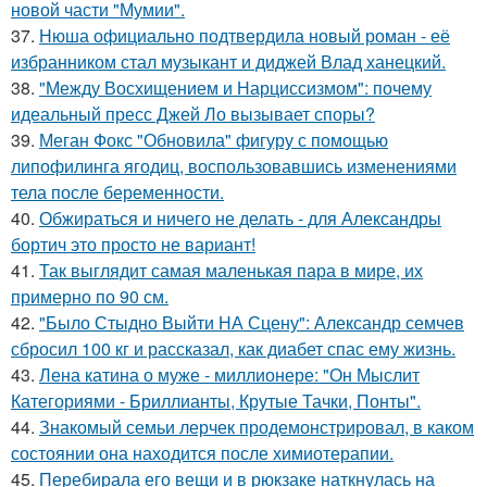
новой части "Мумии".
37.
Нюша официально подтвердила новый роман - её
избранником стал музыкант и диджей Влад ханецкий.
38.
"Между Восхищением и Нарциссизмом": почему
идеальный пресс Джей Ло вызывает споры?
39.
Меган Фокс "Обновила" фигуру с помощью
липофилинга ягодиц, воспользовавшись изменениями
тела после беременности.
40.
Обжираться и ничего не делать - для Александры
бортич это просто не вариант!
41.
Так выглядит самая маленькая пара в мире, их
примерно по 90 см.
42.
"Было Стыдно Выйти НА Сцену": Александр семчев
сбросил 100 кг и рассказал, как диабет спас ему жизнь.
43.
Лена катина о муже - миллионере: "Он Мыслит
Категориями - Бриллианты, Крутые Тачки, Понты".
44.
Знакомый семьи лерчек продемонстрировал, в каком
состоянии она находится после химиотерапии.
45.
Перебирала его вещи и в рюкзаке наткнулась на