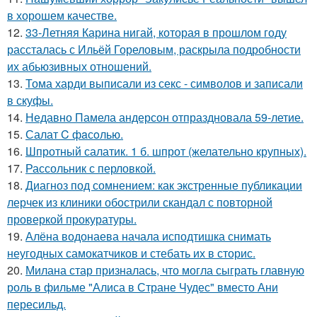
в хорошем качестве.
12.
33-Летняя Карина нигай, которая в прошлом году
рассталась с Ильёй Гореловым, раскрыла подробности
их абьюзивных отношений.
13.
Тома харди выписали из секс - символов и записали
в скуфы.
14.
Недавно Памела андерсон отпраздновала 59-летие.
15.
Салат C фaсoлью.
16.
Шпротный салатик. 1 б. шпрот (желательно крупных).
17.
Рассольник с перловкой.
18.
Диагноз под сомнением: как экстренные публикации
лерчек из клиники обострили скандал с повторной
проверкой прокуратуры.
19.
Алёна водонаева начала исподтишка снимать
неугодных самокатчиков и стебать их в сторис.
20.
Милана стар призналась, что могла сыграть главную
роль в фильме "Алиса в Стране Чудес" вместо Ани
пересильд.