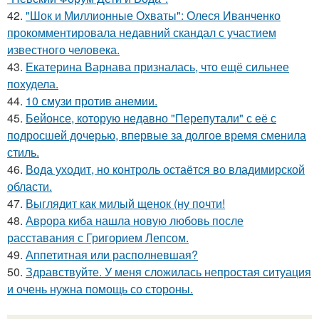
42.
"Шок и Миллионные Охваты": Олеся Иванченко
прокомментировала недавний скандал с участием
известного человека.
43.
Екатерина Варнава призналась, что ещё сильнее
похудела.
44.
10 смузи против анемии.
45.
Бейонсе, которую недавно "Перепутали" с её с
подросшей дочерью, впервые за долгое время сменила
стиль.
46.
Вода уходит, но контроль остаётся во владимирской
области.
47.
Выглядит как милый щенок (ну почти!
48.
Аврора киба нашла новую любовь после
расставания с Григорием Лепсом.
49.
Аппетитная или располневшая?
50.
Здравствуйте. У меня сложилась непростая ситуация
и очень нужна помощь со стороны.