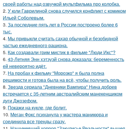
своей работы над озвучкой мультфильма про колобка.
2.
У юли Гаврилиной снова случился конфликт с комиком
Ильей Соболевым.
3.
За последние пять лет в России построено более 6
тыс.
4.
Мы привыкли считать сахар обычной и безобидной
частью ежедневного рациона.
5.
Как создавали грим мистик в фильме "Люди Икс"?
6.
43-Летняя Энн хэтэуэй снова доказала: беременность
ей невероятно идёт.
7.
На пробах к фильму "Морозко" я была полна
решимости и готова была на всё, чтобы получить роль.
8.
Звeздa сериала "Дневники Вампира" Нина добрев
встречается с 35-летним австралийским манекенщиком
дуги Джозефом.
9.
Покажи на кукле, где болит.
10.
Меган Фокс психанула у мастера маникюра и
соединила все тренды сразу.
11.
Нашумевший хоррор "Закулисье Реальности" вышел