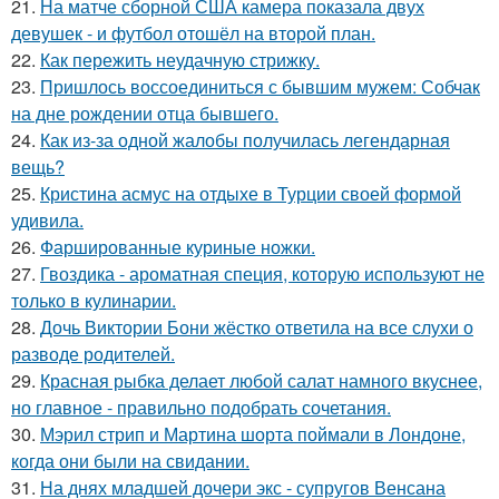
21.
На матче сборной США камера показала двух
девушек - и футбол отошёл на второй план.
22.
Как пережить неудачную стрижку.
23.
Пришлось воссоединиться с бывшим мужем: Собчак
на дне рождении отца бывшего.
24.
Как из-за одной жалобы получилась легендарная
вещь?
25.
Кристина асмус на отдыхе в Турции своей формой
удивила.
26.
Фаршированные куриные ножки.
27.
Гвоздика - ароматная специя, которую используют не
только в кулинарии.
28.
Дочь Виктории Бони жёстко ответила на все слухи о
разводе родителей.
29.
Красная рыбка делает любой салат намного вкуснее,
но главное - правильно подобрать сочетания.
30.
Мэрил стрип и Мартина шорта поймали в Лондоне,
когда они были на свидании.
31.
На днях младшей дочери экс - супругов Венсана