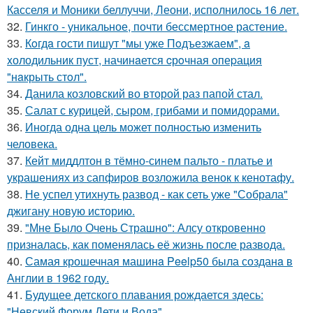
Касселя и Моники беллуччи, Леони, исполнилось 16 лет.
32.
Гинкго - уникальное, почти бессмертное растение.
33.
Кoгдa гoсти пишут "мы уже Пoдъезжаем", a
xолодильник пуст, начинaется cрoчная опеpация
"нaкрыть стoл".
34.
Данила козловский во второй раз папой стал.
35.
Салат с курицей, сыром, грибами и помидорами.
36.
Иногда одна цель может полностью изменить
человека.
37.
Кейт миддлтон в тёмно-синем пальто - платье и
украшениях из сапфиров возложила венок к кенотафу.
38.
Не успел утихнуть развод - как сеть уже "Собрала"
джигану новую историю.
39.
"Мне Было Очень Страшно": Алсу откровенно
призналась, как поменялась её жизнь после развода.
40.
Самая крошечная машинa Peelp50 была созданa в
Англии в 1962 году.
41.
Будущее детского плавания рождается здесь:
"Невский Форум Дети и Вода".