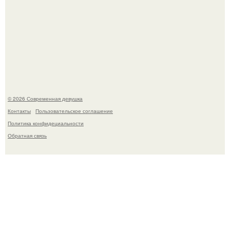
Лишь в том случае, если есть в истории моды идеал, то
это Синди Кроуфорд.
© 2026 Современная девушка
Контакты
Пользовательское соглашение
Политика конфидециальности
Обратная связь