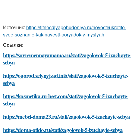
Источник:
https://fitnesdlyapohudeniya.ru/novosti/ukrotite-
svoe-soznanie-kak-navesti-poryadok-v-myslyah
Ссылки:
https://sovremennayamama.ru/stati/zagolovok-5-izuchayte-
sebya
https://ogorod.zelynyjsad.info/stati/zagolovok-5-izuchayte-
sebya
https://kosmetika.ru-best.com/stati/zagolovok-5-izuchayte-
sebya
https://mebel-doma23.ru/stati/zagolovok-5-izuchayte-sebya
https://doma-otido.ru/stati/zagolovok-5-izuchayte-sebya