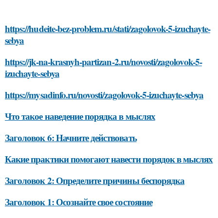
https://hudeite-bez-problem.ru/stati/zagolovok-5-izuchayte-
sebya
https://jk-na-krasnyh-partizan-2.ru/novosti/zagolovok-5-
izuchayte-sebya
https://mysadinfo.ru/novosti/zagolovok-5-izuchayte-sebya
Что такое наведение порядка в мыслях
Заголовок 6: Начните действовать
Какие практики помогают навести порядок в мыслях
Заголовок 2: Определите причины беспорядка
Заголовок 1: Осознайте свое состояние