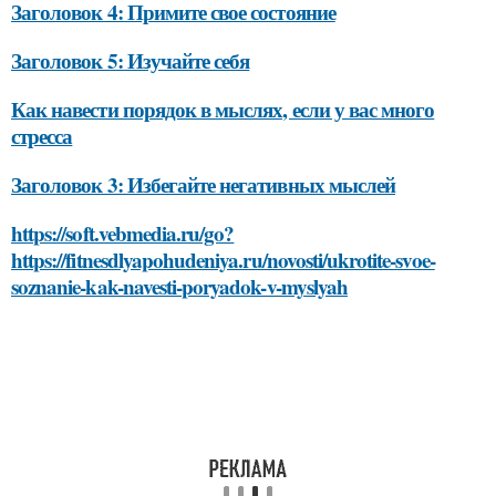
Заголовок 4: Примите свое состояние
Заголовок 5: Изучайте себя
Как навести порядок в мыслях, если у вас много
стресса
Заголовок 3: Избегайте негативных мыслей
https://soft.vebmedia.ru/go?
https://fitnesdlyapohudeniya.ru/novosti/ukrotite-svoe-
soznanie-kak-navesti-poryadok-v-myslyah