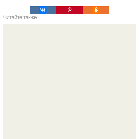
Читайте также
Столешницы
Ловим вдохновение на август (и уже очень мы хотим в
отпуск).