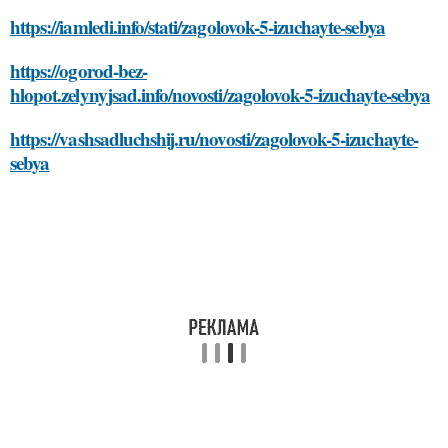
https://iamledi.info/stati/zagolovok-5-izuchayte-sebya
https://ogorod-bez-
hlopot.zelynyjsad.info/novosti/zagolovok-5-izuchayte-sebya
https://vashsadluchshij.ru/novosti/zagolovok-5-izuchayte-
sebya