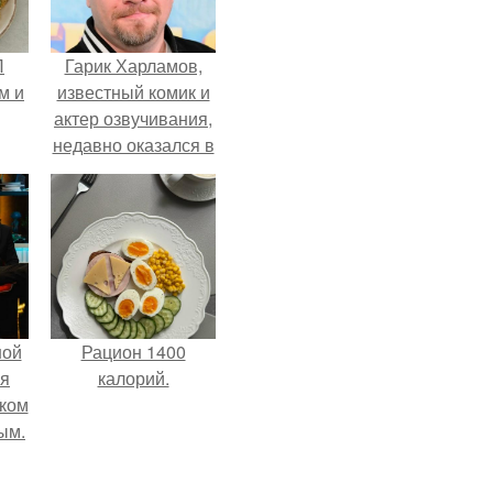
П
Гарик Харламов,
м и
известный комик и
актер озвучивания,
недавно оказался в
центре внимания
из-за своей работы
над озвучкой
мультфильма про
колобка.
ной
Рацион 1400
ся
калорий.
иком
ым.