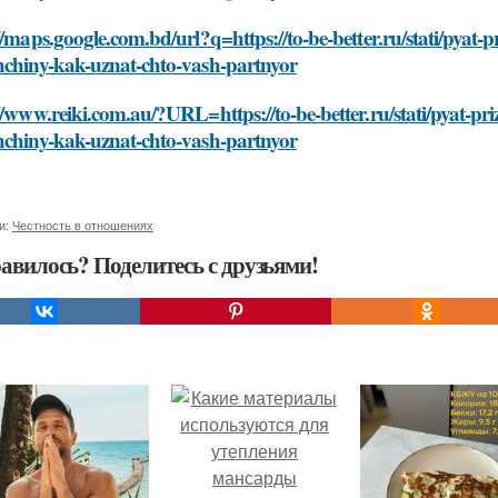
//maps.google.com.bd/url?q=https://to-be-better.ru/stati/pya
hchiny-kak-uznat-chto-vash-partnyor
//www.reiki.com.au/?URL=https://to-be-better.ru/stati/pyat-
hchiny-kak-uznat-chto-vash-partnyor
и:
Честность в отношениях
авилось? Поделитесь с друзьями!