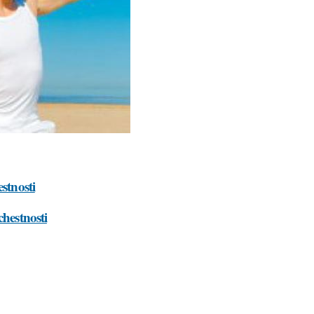
stnosti
chestnosti