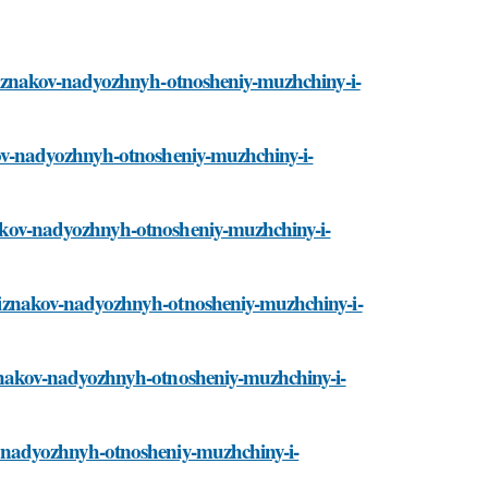
t-priznakov-nadyozhnyh-otnosheniy-muzhchiny-i-
nakov-nadyozhnyh-otnosheniy-muzhchiny-i-
iznakov-nadyozhnyh-otnosheniy-muzhchiny-i-
t-priznakov-nadyozhnyh-otnosheniy-muzhchiny-i-
priznakov-nadyozhnyh-otnosheniy-muzhchiny-i-
kov-nadyozhnyh-otnosheniy-muzhchiny-i-