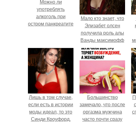
Можно ли
употреблять
алкоголь при
Мало кто знает, что
остром панкреатите
Элизабет олсен
получила роль алы
Ванды максимофф
м
не сразу.
Лишь в том случае,
Большинство
П
если есть в истории
замечало, что после
моды идеал, то это
оргазма мужчина
с
Синди Кроуфорд.
часто почти сразу
теряет
возбуждение, тогда