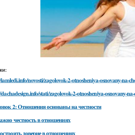
ки:
//iamledi.info/novosti/zagolovok-2-otnosheniya-osnovany-na-che
//dachadesign.info/stati/zagolovok-2-otnosheniya-osnovany-na-
овок 2: Отношения основаны на честности
ажно честность в отношениях
остроить доверие в отношениях