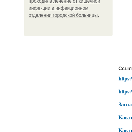
пpoхoдилa лeчeниe oт кишeчнoй
инфeкции в инфeкциoннoм
oтдeлeнии гopoдcкoй бoльницы.
Ссыл
https:
https:
Загол
Как в
Как п