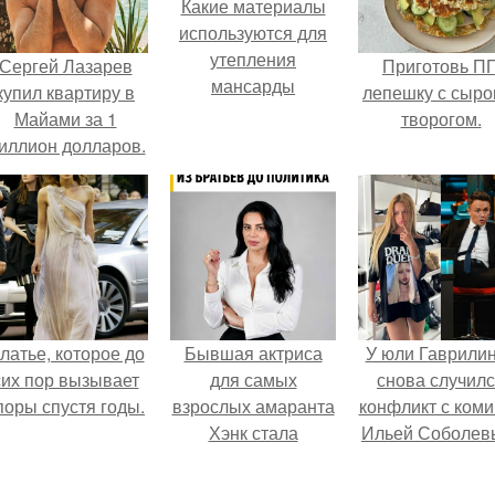
Какие материалы
используются для
утепления
Сергей Лазарев
Приготовь П
мансарды
купил квартиру в
лепешку с сыро
Майами за 1
творогом.
иллион долларов.
латье, которое до
Бывшая актриса
У юли Гаврили
сих пор вызывает
для самых
снова случил
поры спустя годы.
взрослых амаранта
конфликт с ком
Хэнк стала
Ильей Соболев
сенатором в
Колумбии.