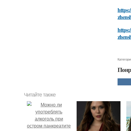
https:
zhens
https:
zhens
Категори
Понр
Читайте также