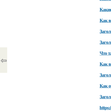
Какие
Как в
Загол
Загол
Что т
⇦
Как в
Загол
Как о
Загол
https: