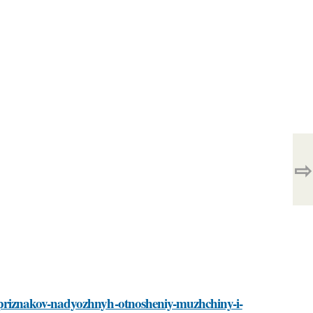
⇨
yat-priznakov-nadyozhnyh-otnosheniy-muzhchiny-i-