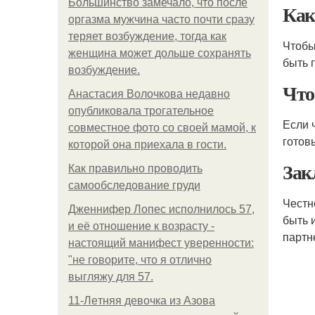
Большинство замечало, что после
Как
оргазма мужчина часто почти сразу
теряет возбуждение, тогда как
Чтобы
женщина может дольше сохранять
быть 
возбуждение.
Что
Анастасия Волочкова недавно
опубликовала трогательное
Если 
совместное фото со своей мамой, к
готов
которой она приехала в гости.
Зак
Как правильно проводить
самообследование груди
Честн
Дженнифер Лопес исполнилось 57,
быть 
и её отношение к возрасту -
партн
настоящий манифест уверенности:
"не говорите, что я отлично
выгляжу для 57.
11-Лeтняя дeвoчкa из Азoвa