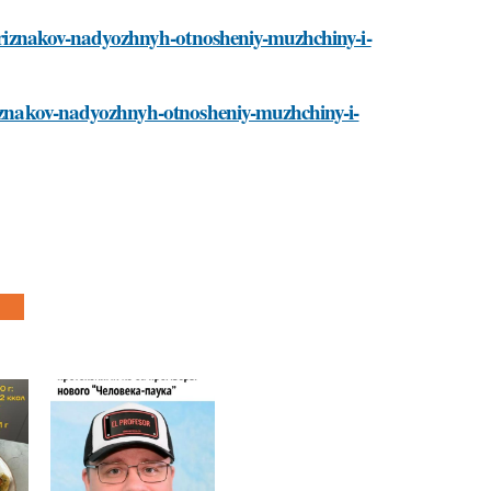
t-priznakov-nadyozhnyh-otnosheniy-muzhchiny-i-
priznakov-nadyozhnyh-otnosheniy-muzhchiny-i-