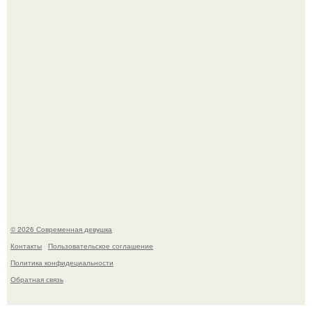
Большинство замечало, что после оргазма мужчина
часто почти сразу теряет возбуждение, тогда как
женщина может дольше сохранять возбуждение.
© 2026 Современная девушка
Контакты
Пользовательское соглашение
Политика конфидециальности
Обратная связь