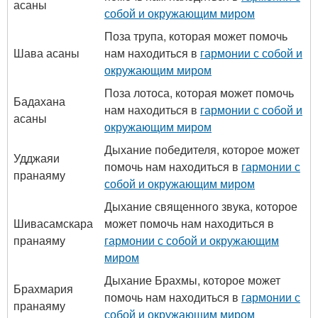
асаны
собой и окружающим миром
Поза трупа, которая может помочь
Шава асаны
нам находиться в
гармонии с собой и
окружающим миром
Поза лотоса, которая может помочь
Бадахана
нам находиться в
гармонии с собой и
асаны
окружающим миром
Дыхание победителя, которое может
Удджаяи
помочь нам находиться в
гармонии с
пранаяму
собой и окружающим миром
Дыхание священного звука, которое
Шивасамскара
может помочь нам находиться в
пранаяму
гармонии с собой и окружающим
миром
Дыхание Брахмы, которое может
Брахмария
помочь нам находиться в
гармонии с
пранаяму
собой и окружающим миром