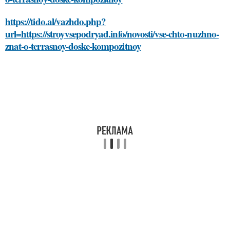
https://tido.al/vazhdo.php?
url=https://stroyvsepodryad.info/novosti/vse-chto-nuzhno-
znat-o-terrasnoy-doske-kompozitnoy