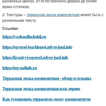
различных цветах, от естественного дерева до более
ярких оттенков.
2. Текстуры –
террасная доска композитная
может быть с
различными тексту
Ссылки:
https://vashsadluchshij.ru
https://ogorod-bez-hlopot.zelynyjsad.info
https://krasivyj-ogorod.zelynyjsad.info
https://mysadinfo.ru
Террасная доска композитная - обзор и отзывы
Террасная доска композитная или дерево
Как установить террасную доску композитную