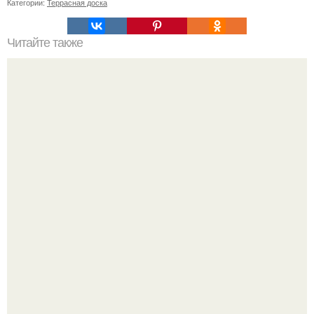
Категории:
Террасная доска
Читайте также
Какие виды спорта наиболее эффективны для набора
веса у девушек с эктоморфным телосложением
Анастасию Волочкову не раз упрекали в
приверженности устаревшим бьюти - процедурам.