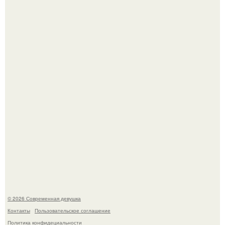
У юли Гаврилиной снова случился конфликт с комиком
Ильей Соболевым.
Рацион 1400 калорий.
© 2026 Современная девушка
Контакты
Пользовательское соглашение
Политика конфидециальности