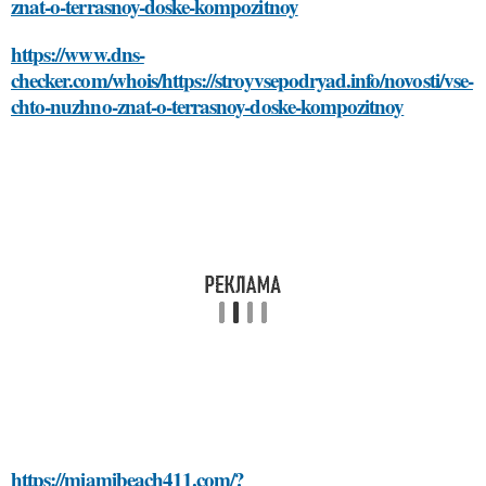
znat-o-terrasnoy-doske-kompozitnoy
https://www.dns-
checker.com/whois/https://stroyvsepodryad.info/novosti/vse-
chto-nuzhno-znat-o-terrasnoy-doske-kompozitnoy
https://miamibeach411.com/?