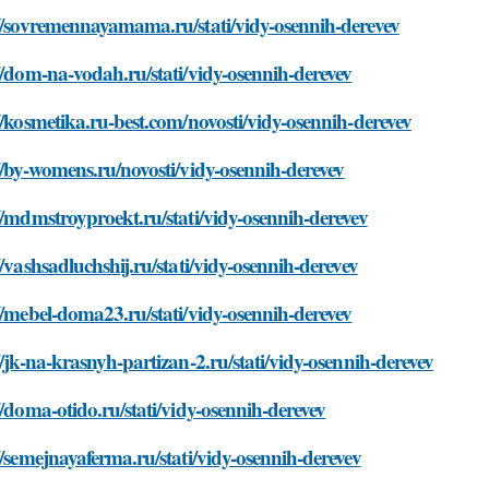
//sovremennayamama.ru/stati/vidy-osennih-derevev
//dom-na-vodah.ru/stati/vidy-osennih-derevev
//kosmetika.ru-best.com/novosti/vidy-osennih-derevev
//by-womens.ru/novosti/vidy-osennih-derevev
//mdmstroyproekt.ru/stati/vidy-osennih-derevev
//vashsadluchshij.ru/stati/vidy-osennih-derevev
//mebel-doma23.ru/stati/vidy-osennih-derevev
//jk-na-krasnyh-partizan-2.ru/stati/vidy-osennih-derevev
//doma-otido.ru/stati/vidy-osennih-derevev
//semejnayaferma.ru/stati/vidy-osennih-derevev