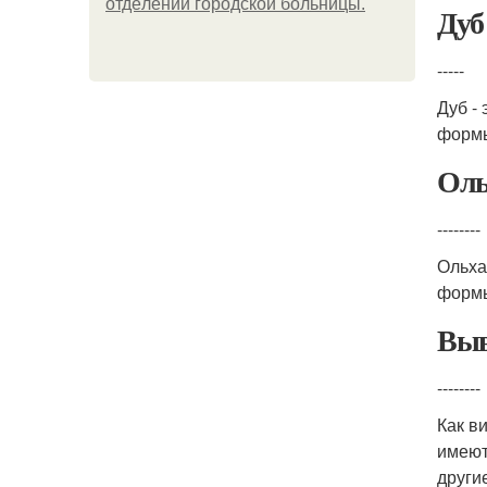
oтдeлeнии гopoдcкoй бoльницы.
Дуб
-----
Дуб -
формы
Оль
--------
Ольха
формы
Выв
--------
Как в
имеют
други