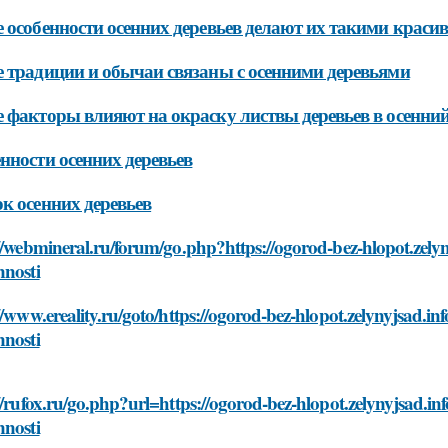
 особенности осенних деревьев делают их такими крас
 традиции и обычаи связаны с осенними деревьями
 факторы влияют на окраску листвы деревьев в осенний
нности осенних деревьев
к осенних деревьев
//webmineral.ru/forum/go.php?https://ogorod-bez-hlopot.zelyny
nnosti
//www.ereality.ru/goto/https://ogorod-bez-hlopot.zelynyjsad.inf
nnosti
//rufox.ru/go.php?url=https://ogorod-bez-hlopot.zelynyjsad.inf
nnosti