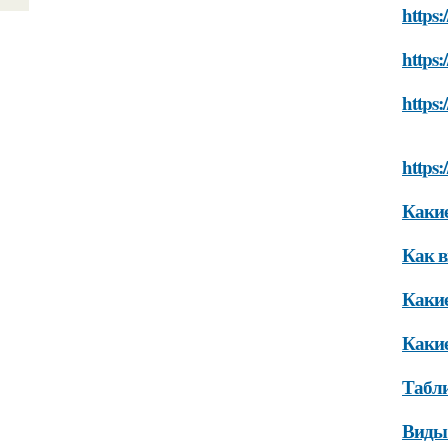
https:
https:
https:
https:
Какие
Как в
Какие
Какие
Табли
Виды 