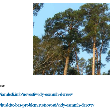
ки:
//iamledi.info/novosti/vidy-osennih-derevev
//hudeite-bez-problem.ru/novosti/vidy-osennih-derevev