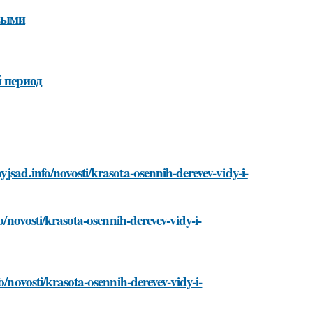
ивыми
 период
jsad.info/novosti/krasota-osennih-derevev-vidy-i-
o/novosti/krasota-osennih-derevev-vidy-i-
o/novosti/krasota-osennih-derevev-vidy-i-