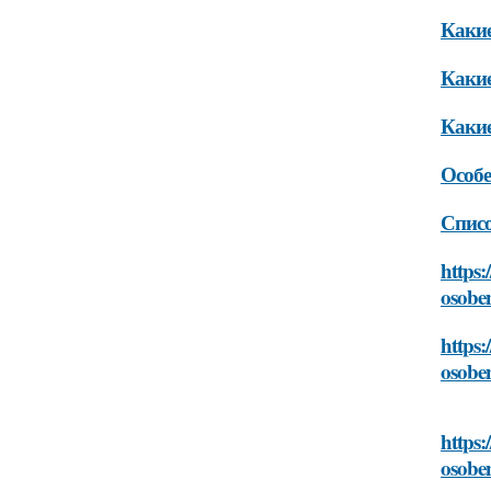
Какие
Какие
Какие
Особе
Списо
https:
osobe
https:
osobe
https:
osobe