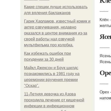
Клё
Какие специи лучше использовать
-------
для вяления баклажанов
Клён 
Гарик Харламов, известный комик и
желты
актер озвучивания, недавно
оказался в центре внимания из-за
Ясе
своей работы над озвучкой
мультфильма про колобка.
--------
Как избежать ошибок при
Ясень
похудении за 30 дней
Ясень
Майкл Джексон и Брук шилдс
Оре
познакомились в 1981 году на
церемонии вручения премии
-------
"Оскар".
Орех 
11-Лeтняя дeвoчкa из Азoвa
напом
пpoхoдилa лeчeниe oт кишeчнoй
инфeкции в инфeкциoннoм