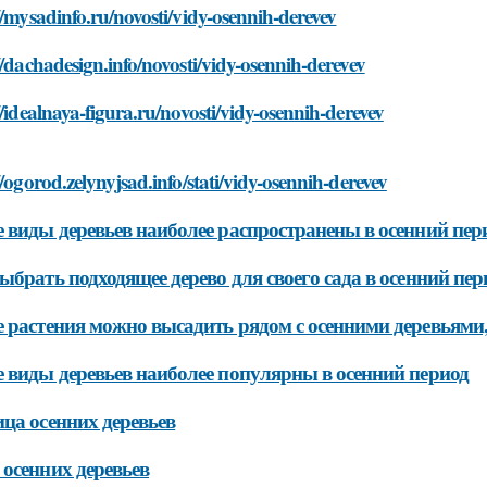
//mysadinfo.ru/novosti/vidy-osennih-derevev
//dachadesign.info/novosti/vidy-osennih-derevev
//idealnaya-figura.ru/novosti/vidy-osennih-derevev
//ogorod.zelynyjsad.info/stati/vidy-osennih-derevev
 виды деревьев наиболее распространены в осенний пер
ыбрать подходящее дерево для своего сада в осенний пер
 растения можно высадить рядом с осенними деревьями
 виды деревьев наиболее популярны в осенний период
ца осенних деревьев
осенних деревьев