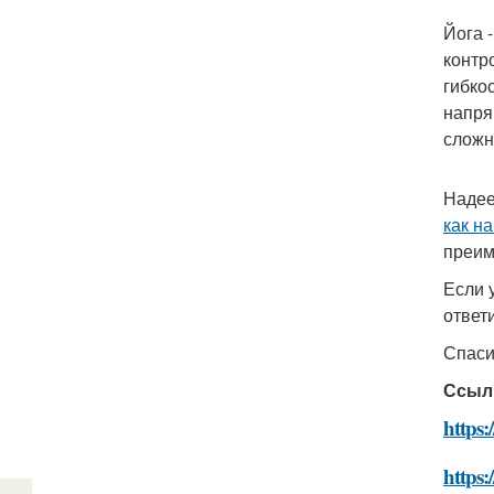
Йога 
контр
гибко
напря
сложн
Надее
как н
преим
Если 
ответ
Спаси
Ссыл
https:
https: