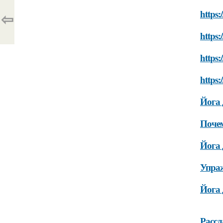
https:
⇦
https:
https:
https:
Йога 
Почем
Йога 
Упраж
Йога 
Рассл