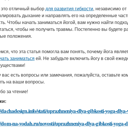
- это отличный выбор
для развития гибкости
, независимо от
олировать дыхание и направлять его на определенные част
сть. Чтобы начать заниматься йогой, вам нужно найти подх
гаться, чтобы не получить травмы. Постепенно вы будете р
ые положения.
мся, что эта статья помогла вам понять, почему йога явл
ачать заниматься
ей. Не забудьте включить йогу в свой еже
уществами!
у вас есть вопросы или замечания, пожалуйста, оставьте к
ить на ваши вопросы.
бо за чтение!
ки:
//dachadesign.info/stati/uprazhneniya-dlya-gibkosti-yoga-dlya-
//dom-na-vodah.ru/novosti/uprazhneniya-dlya-gibkosti-yoga-d