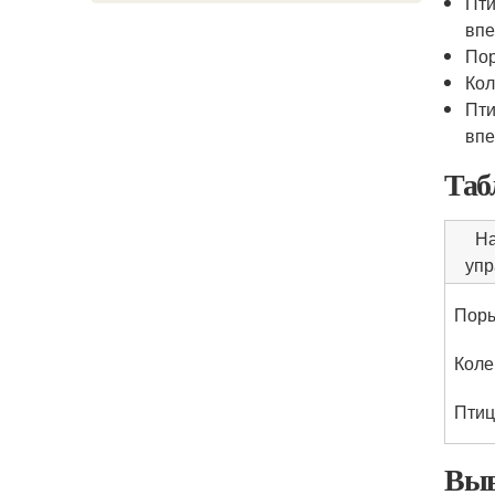
Пти
впе
Пор
Кол
Пти
впе
Таб
На
упр
Пор
Коле
Птиц
Выв