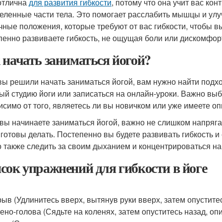
отлична
для развития гибкости
, потому что она учит вас ко
еленные части тела. Это помогает расслабить мышцы и улучш
чные положения, которые требуют от вас гибкости, чтобы в
пенно развиваете гибкость, не ощущая боли или дискомфор
 начать заниматься йогой?
вы решили начать заниматься йогой, вам нужно найти подхо
ый студию йоги или записаться на онлайн-уроки. Важно выб
исимо от того, являетесь ли вы новичком или уже имеете оп
 вы начинаете заниматься йогой, важно не слишком напряга
 готовы делать. Постепенно вы будете развивать гибкость
 также следить за своим дыханием и концентрироваться н
сок упражнений для гибкости в йоге
ыв (Удлинитесь вверх, вытянув руки вверх, затем опустите
ено-голова (Сядьте на коленях, затем опуститесь назад, опи