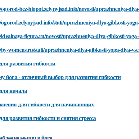
//ogorod-bez-hlopot.zelynyjsad.info/novosti/uprazhneniya-dlya
//ogorod.zelynyjsad.info/stati/uprazhneniya-dlya-gibkosti-yoga
//idealnaya-figura.ru/novosti/uprazhneniya-dlya-gibkosti-yoga
//by-womens.ru/stati/uprazhneniya-dlya-gibkosti-yoga-dlya-vs
для развития гибкости
у йога - отличный выбор для развития гибкости
для начала
нения для гибкости для начинающих
для развития гибкости и снятия стресса
абление мышц в йоге