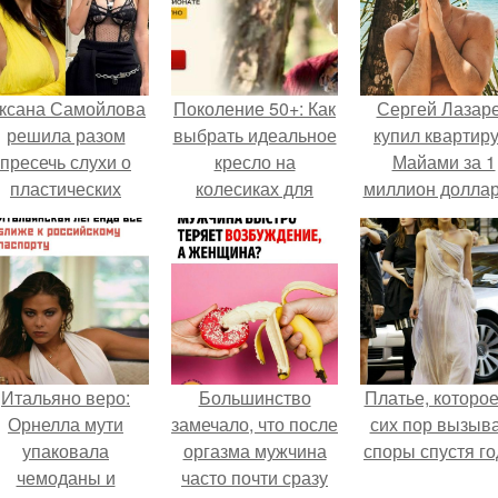
ксана Самойлова
Поколение 50+: Как
Сергей Лазар
решила разом
выбрать идеальное
купил квартиру
пресечь слухи о
кресло на
Майами за 1
пластических
колесиках для
миллион доллар
операциях и
пожилых людей
публично
прояснила
ситуацию.
Итальяно веро:
Большинство
Платье, которое
Орнелла мути
замечало, что после
сих пор вызыв
упаковала
оргазма мужчина
споры спустя го
чемоданы и
часто почти сразу