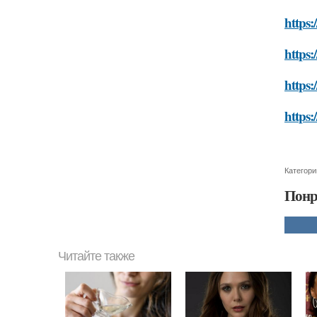
https:
https:
https:
https
Категори
Понр
Читайте также