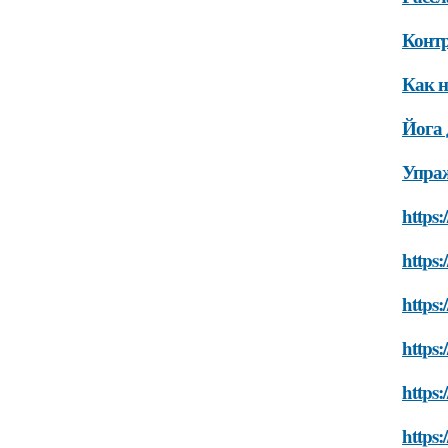
Контр
Как н
Йога 
Упраж
https:
https:
https:
https:
https:
https: