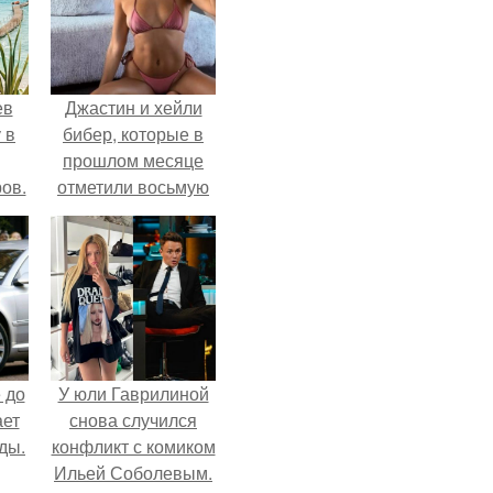
ев
Джастин и хейли
 в
бибер, которые в
прошлом месяце
ов.
отметили восьмую
годовщину
помолвки, показали
новые фото с
совместного
отдыха.
 до
У юли Гаврилиной
ает
снова случился
ды.
конфликт с комиком
Ильей Соболевым.