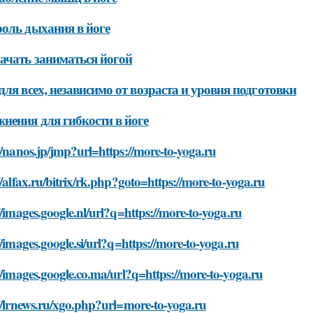
оль дыхания в йоге
ачать заниматься йогой
для всех, независимо от возраста и уровня подготовки
нения для гибкости в йоге
//nanos.jp/jmp?url=https://more-to-yoga.ru
//alfax.ru/bitrix/rk.php?goto=https://more-to-yoga.ru
//images.google.nl/url?q=https://more-to-yoga.ru
//images.google.si/url?q=https://more-to-yoga.ru
//images.google.co.ma/url?q=https://more-to-yoga.ru
//lrnews.ru/xgo.php?url=more-to-yoga.ru