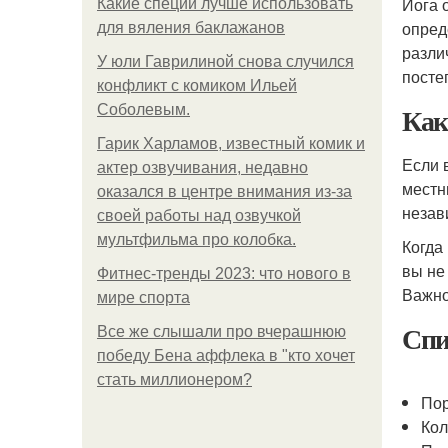
Йога 
Какие специи лучше использовать
опред
для вяления баклажанов
разли
У юли Гаврилиной снова случился
посте
конфликт с комиком Ильей
Как
Соболевым.
Гарик Харламов, известный комик и
Если 
актер озвучивания, недавно
местн
оказался в центре внимания из-за
незав
своей работы над озвучкой
мультфильма про колобка.
Когда
вы не
Фитнес-тренды 2023: что нового в
Важно
мире спорта
Спи
Все же слышали про вчерашнюю
победу Бена аффлека в "кто хочет
стать миллионером?
Пор
Кол