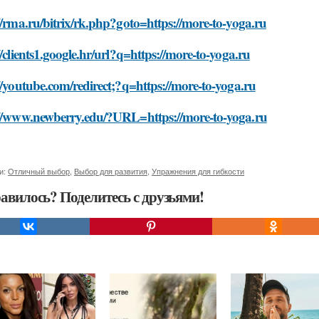
//rma.ru/bitrix/rk.php?goto=https://more-to-yoga.ru
//clients1.google.hr/url?q=https://more-to-yoga.ru
//youtube.com/redirect;?q=https://more-to-yoga.ru
://www.newberry.edu/?URL=https://more-to-yoga.ru
и:
Отличный выбор
,
Выбор для развития
,
Упражнения для гибкости
авилось? Поделитесь с друзьями!