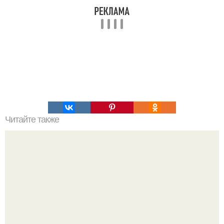
Читайте также
От дебюта до славы: изменения образа Аллы Пугачевой
с 1970-х годов