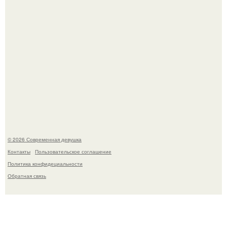
Платье, которое до сих пор вызывает споры спустя годы.
© 2026 Современная девушка
Контакты
Пользовательское соглашение
Политика конфидециальности
Обратная связь