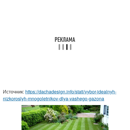
Источник:
https://dachadesign.info/stati/vybor-idealnyh-
nizkoroslyh-mnogoletnikov-dlya-vashego-gazona