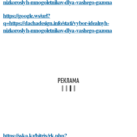
nizkoroslyh-mnogoletnikov-dlya-vashego-gazona
https://google.ws/url?
q=https://dachadesign.info/stati/vybor-idealnyh-
nizkoroslyh-mnogoletnikov-dlya-vashego-gazona
https://sska.kz/bitrix/rk.php?