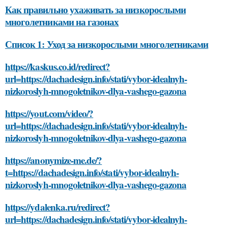
Как правильно ухаживать за низкорослыми
многолетниками на газонах
Список 1: Уход за низкорослыми многолетниками
https://kaskus.co.id/redirect?
url=https://dachadesign.info/stati/vybor-idealnyh-
nizkoroslyh-mnogoletnikov-dlya-vashego-gazona
https://yout.com/video/?
url=https://dachadesign.info/stati/vybor-idealnyh-
nizkoroslyh-mnogoletnikov-dlya-vashego-gazona
https://anonymize-me.de/?
t=https://dachadesign.info/stati/vybor-idealnyh-
nizkoroslyh-mnogoletnikov-dlya-vashego-gazona
https://ydalenka.ru/redirect?
url=https://dachadesign.info/stati/vybor-idealnyh-