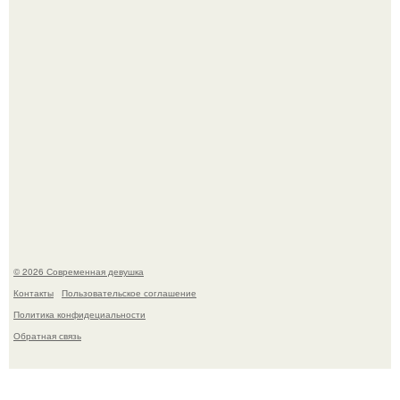
У юли Гаврилиной снова случился конфликт с комиком
Ильей Соболевым.
© 2026 Современная девушка
Контакты
Пользовательское соглашение
Политика конфидециальности
Обратная связь