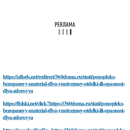
https://allods.net/redirect/360doma.ru/stati/penopleks-
bezopasnyy-material-dlya-vnutrenney-otdelki-ili-opasnost-
dlya-zdorovya
https://fishki.net/click?https://360doma.ru/stati/penopleks-
bezopasnyy-material-dlya-vnutrenney-otdelki-ili-opasnost-
dlya-zdorovya
https://google.cf/url?q=https://360doma.ru/stati/penopleks-