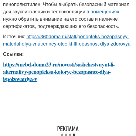
пенополиэтилен. Чтобы выбрать безопасный материал
для звукоизоляции и теплоизоляции
в помещениях
,
нужно обратить внимание на его состав и наличие
сертификатов, подтверждающих его безопасность.
Источник:
https://360doma.ru/stati/penopleks-bezopasnyy-
material-dlya-vnutrenney-otdelki-ili-opasnost-dlya-zdorovya
Ссылки:
https://mebel-doma23.ru/novosti/sushchestvuyut-li-
alternativy-penopleksu-kotorye-bezopasnee-dlya-
ispolzovaniya-v