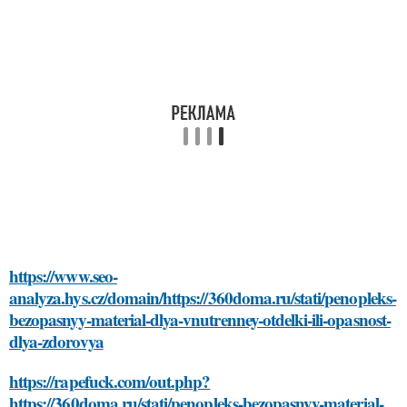
https://www.seo-
analyza.hys.cz/domain/https://360doma.ru/stati/penopleks-
bezopasnyy-material-dlya-vnutrenney-otdelki-ili-opasnost-
dlya-zdorovya
https://rapefuck.com/out.php?
https://360doma.ru/stati/penopleks-bezopasnyy-material-