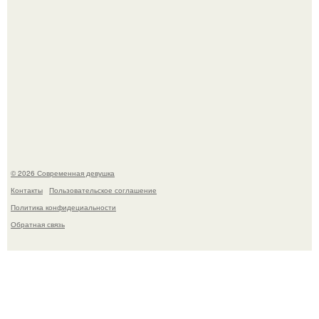
Бывшая актриса для самых взрослых амаранта Хэнк
стала сенатором в Колумбии.
© 2026 Современная девушка
Контакты
Пользовательское соглашение
Политика конфидециальности
Обратная связь