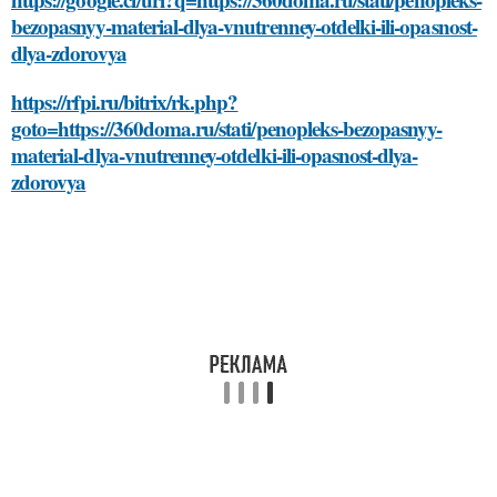
bezopasnyy-material-dlya-vnutrenney-otdelki-ili-opasnost-
dlya-zdorovya
https://rfpi.ru/bitrix/rk.php?
goto=https://360doma.ru/stati/penopleks-bezopasnyy-
material-dlya-vnutrenney-otdelki-ili-opasnost-dlya-
zdorovya