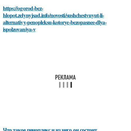
https://ogorod-bez-
hlopot.zelynyjsad.info/novosti/sushchestvuyut-li-
alternativy-penopleksu-kotorye-bezopasnee-dlya-
ispolzovaniya-v
Что такое пеноплекс и из чего он состоит