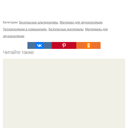
Категории:
Безопасные альтернативы
,
Материал для звукоизоляции
,
Теплоизоляции в помещениях
,
Безопасные материалы
,
Материалы для
звукоизоляции
Читайте также
Удивительные прически для тонких волос: как выглядеть
великолепно с любыми волосами