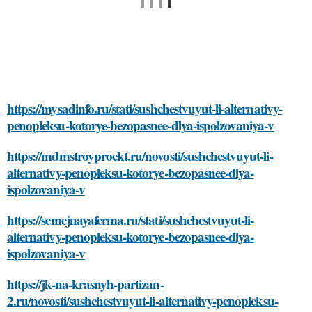
https://mysadinfo.ru/stati/sushchestvuyut-li-alternativy-
penopleksu-kotorye-bezopasnee-dlya-ispolzovaniya-v
https://mdmstroyproekt.ru/novosti/sushchestvuyut-li-
alternativy-penopleksu-kotorye-bezopasnee-dlya-
ispolzovaniya-v
https://semejnayaferma.ru/stati/sushchestvuyut-li-
alternativy-penopleksu-kotorye-bezopasnee-dlya-
ispolzovaniya-v
https://jk-na-krasnyh-partizan-
2.ru/novosti/sushchestvuyut-li-alternativy-penopleksu-