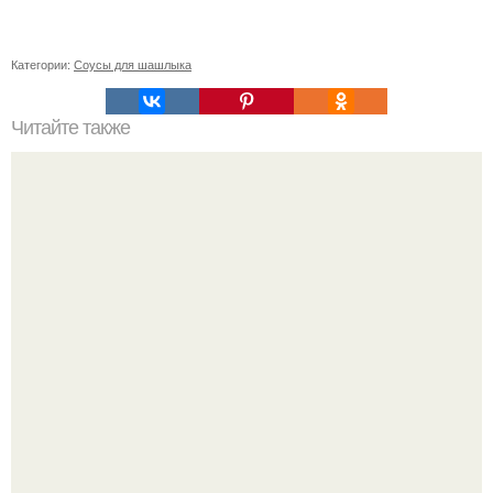
Категории:
Соусы для шашлыка
Читайте также
Отличное начало: 5 шагов по восстановлению ваших
волос после лета