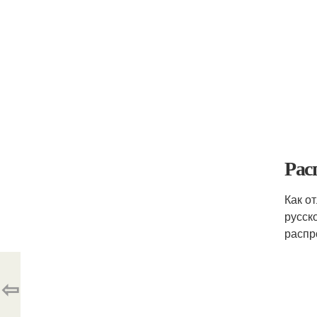
Рас
Как о
русск
распр
⇦