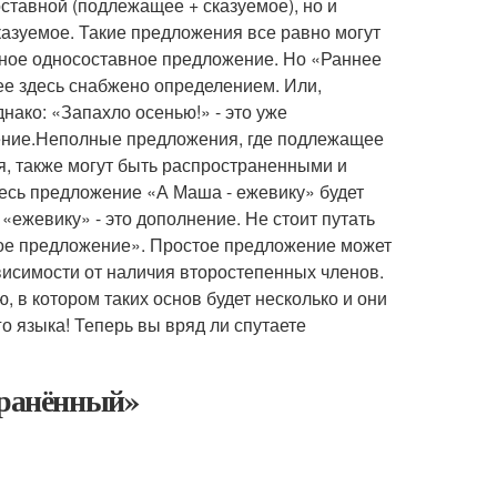
ставной (подлежащее + сказуемое), но и
казуемое. Такие предложения все равно могут
нное односоставное предложение. Но «Раннее
ее здесь снабжено определением. Или,
ако: «Запахло осенью!» - это уже
ение.Неполные предложения, где подлежащее
я, также могут быть распространенными и
есь предложение «А Маша - ежевику» будет
ежевику» - это дополнение. Не стоит путать
ое предложение». Простое предложение может
висимости от наличия второстепенных членов.
в котором таких основ будет несколько и они
о языка! Теперь вы вряд ли спутаете
транённый»