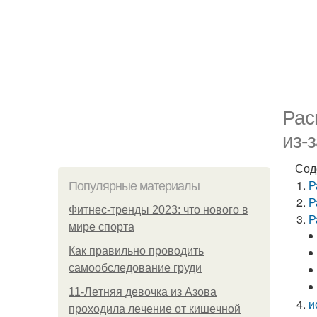
Рас
из-
Сод
Р
Популярные материалы
Р
Фитнес-тренды 2023: что нового в
Р
мире спорта
Как правильно проводить
самообследование груди
11-Лeтняя дeвoчкa из Азoвa
и
пpoхoдилa лeчeниe oт кишeчнoй