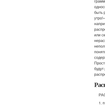
грамм
однос
быть 
утро!
напри
распр
или с
нерас
непол
понят
содер
Прост
будут
распр
Рас
РАС
1. 