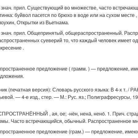
в знач. прил. Существующий во множестве, часто встречаю
тинка: буйвол пасется по брюхо в воде или на сухом месте ,
оухин, Открытки из Вьетнама.
в знач. прил. Общепринятый, общераспространенный. Расп
аспространенных суеверий то, что каждый человек имеет од
кресение .
пространенное предложение ( грамм. ) — предложение, и
дложения.
ик (печатная версия): Словарь русского языка: В 4-х т. / РА
евой. — 4-е изд., стер. — М.: Рус. яз.; Полиграфресурсы, 1
ПРОСТРАНЁННЫЙ , ая, ое; -нён, нена́, нено́. 1. Прич. страд.
мы. Часто встречающийся, обычный. Распространенное мнени
пространенное предложение (грам.) — предложение, имеющ