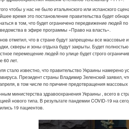
того чтобы у нас не было итальянского или испанского сце
йшее время это постановление правительства будет обнаро
чаться в том, что будет ограничено передвижение людей п
 ведомства в эфире программы «Право на власть».
нов отметил, что в стране будут запрещены все массовые 
дки, скверы и зоны отдыха будут закрыты. Будет полность
стное перемещение людей по улице будет строго ограничив
е 60 лет.
еля стало известно, что правительство Украины намерено 
авируса. Президент страны Владимир Зеленский заявил, что
 апреля, в том числе по причине предотвращения массовых
нным министерства здравоохранения Украины , всего в ст
цией нового типа. В результате пандемии COVID-19 на сего
ились 19 пациентов.