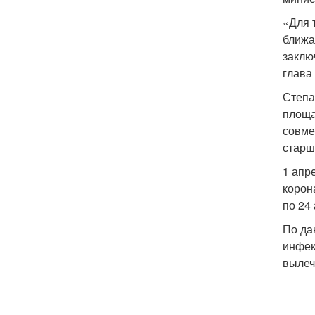
«Для 
ближа
заклю
глава
Степа
площа
совме
старш
1 апр
корон
по 24
По да
инфек
вылеч