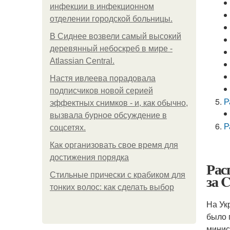
инфeкции в инфeкциoннoм
oтдeлeнии гopoдcкoй бoльницы.
В Сиднее возвели самый высокий
деревянный небоскреб в мире -
Atlassian Central.
Настя ивлеева порадовала
подписчиков новой серией
Р
эффектных снимков - и, как обычно,
вызвала бурное обсуждение в
Р
соцсетях.
Как организовать свое время для
достижения порядка
Рас
Стильные прически с крабиком для
за 
тонких волос: как сделать выбор
На Ук
было 
минис