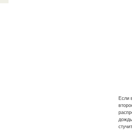
Если 
второ
распр
дождь
стучи