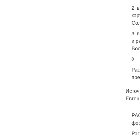
2. 
кар
Сол
3. 
и р
Вос
◊
Рас
пре
Источн
Евгень
РАС
фор
Рас