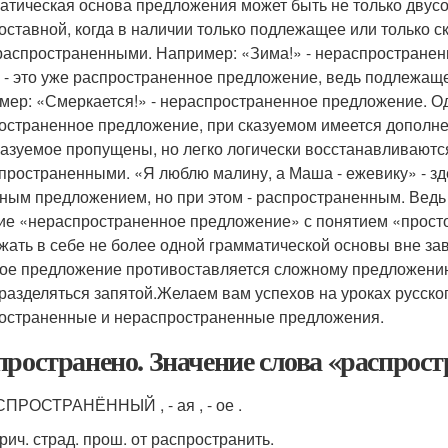
атическая основа предложения может быть не только двусо
оставной, когда в наличии только подлежащее или только с
распространенными. Например: «Зима!» - нераспростране
» - это уже распространенное предложение, ведь подлежащ
мер: «Смеркается!» - нераспространенное предложение. Одн
остраненное предложение, при сказуемом имеется дополн
казуемое пропущены, но легко логически восстанавливаютс
пространенными. «Я люблю малину, а Маша - ежевику» - зд
ным предложением, но при этом - распространенным. Ведь «
ие «нераспространенное предложение» с понятием «прост
жать в себе не более одной грамматической основы вне за
ое предложение противоставляется сложному предложению, 
 разделяться запятой.Желаем вам успехов на уроках русског
остраненные и нераспространенные предложения.
пространено. Значение слова «распрос
ПРОСТРАНЁННЫЙ , - ая , - ое .
прич. страд. прош. от распространить.