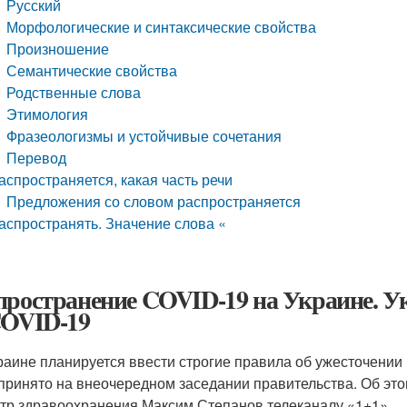
Русский
Морфологические и синтаксические свойства
Произношение
Семантические свойства
Родственные слова
Этимология
Фразеологизмы и устойчивые сочетания
Перевод
аспространяется, какая часть речи
Предложения со словом распространяется
аспространять. Значение слова «
пространение COVID-19 на Украине. Ук
COVID-19
раине планируется ввести строгие правила об ужесточении 
принято на внеочередном заседании правительства. Об этом
тр здравоохранения Максим Степанов телеканалу «1+1».