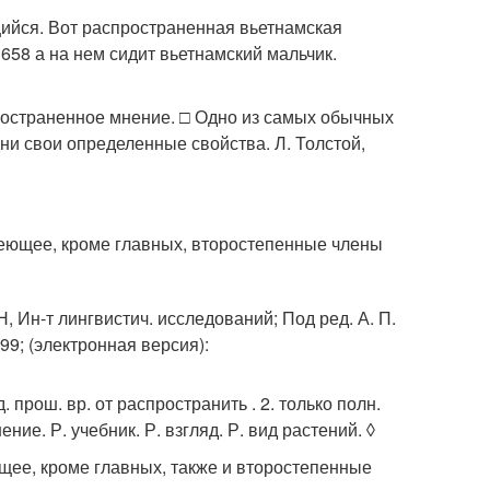
щийся. Вот распространенная вьетнамская
 658 а на нем сидит вьетнамский мальчик.
ространенное мнение. □ Одно из самых обычных
ни свои определенные свойства. Л. Толстой,
меющее, кроме главных, второстепенные члены
Н, Ин-т лингвистич. исследований; Под ред. А. П.
999; (электронная версия):
 прош. вр. от распространить . 2. только полн.
е. Р. учебник. Р. взгляд. Р. вид растений. ◊
ее, кроме главных, также и второстепенные