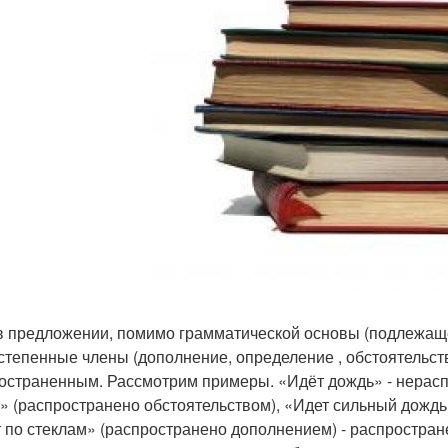
в предложении, помимо грамматической основы (подлежаще
степенные члены (дополнение, определение , обстоятельств
остраненным. Рассмотрим примеры. «Идёт дождь» - нерас
» (распространено обстоятельством), «Идет сильный дожд
т по стеклам» (распространено дополнением) - распростран