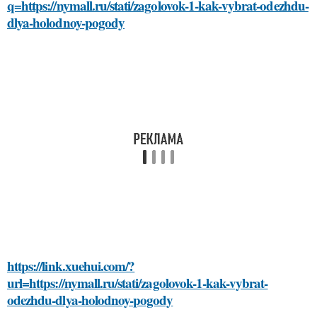
q=https://nymall.ru/stati/zagolovok-1-kak-vybrat-odezhdu-
dlya-holodnoy-pogody
https://link.xuehui.com/?
url=https://nymall.ru/stati/zagolovok-1-kak-vybrat-
odezhdu-dlya-holodnoy-pogody