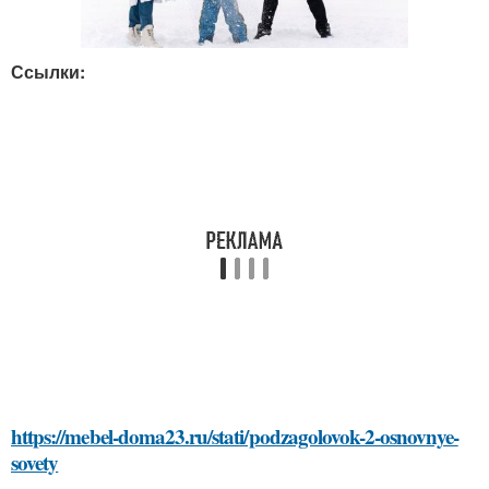
Ссылки:
https://mebel-doma23.ru/stati/podzagolovok-2-osnovnye-
sovety