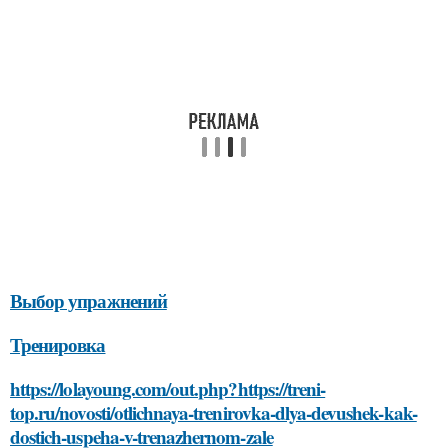
Выбор упражнений
Тренировка
https://lolayoung.com/out.php?https://treni-
top.ru/novosti/otlichnaya-trenirovka-dlya-devushek-kak-
dostich-uspeha-v-trenazhernom-zale