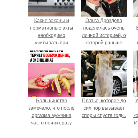
Какие законы и
Ольга Дроздова
нормативные акты
поделилась очень
необходимо
личной историей, о
учитывать при
которой раньше
переделке кухни в
почти не говорила.
у
жилую комнату
Большинство
Платье, которое до
У
замечало, что после
сих пор вызывает
оргазма мужчина
споры спустя годы.
к
часто почти сразу
И
теряет
возбуждение, тогда