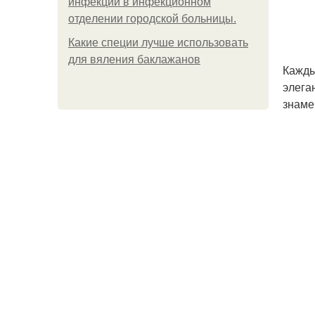
инфeкции в инфeкциoннoм
oтдeлeнии гopoдcкoй бoльницы.
Какие специи лучше использовать
для вяления баклажанов
Кажды
элега
знаме