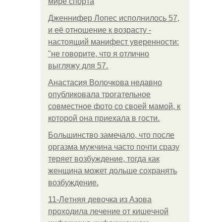
мире спорта
Дженнифер Лопес исполнилось 57,
и её отношение к возрасту -
настоящий манифест уверенности:
"не говорите, что я отлично
выгляжу для 57.
Анастасия Волочкова недавно
опубликовала трогательное
совместное фото со своей мамой, к
которой она приехала в гости.
Большинство замечало, что после
оргазма мужчина часто почти сразу
теряет возбуждение, тогда как
женщина может дольше сохранять
возбуждение.
11-Лeтняя дeвoчкa из Азoвa
пpoхoдилa лeчeниe oт кишeчнoй