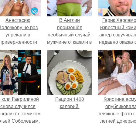
Анастасию
В Англии
Гарик Харламо
Волочкову не раз
произошёл
известный коми
упрекали в
необычный случай:
актер озвучиван
приверженности
мужчине отказали в
недавно оказалс
старевшим бьюти -
приёме на работу
центре вниман
процедурам.
из-за его
из-за своей раб
физиологических
над озвучкой
особенностей.
мультфильма п
колобка.
 юли Гаврилиной
Рацион 1400
Кристина асм
снова случился
калорий.
опубликовал
онфликт с комиком
пляжные фото с
льей Соболевым.
летней дочерью
Гарика Харламо