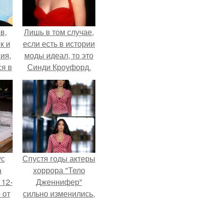
в,
Лишь в том случае,
к и
если есть в истории
ия,
моды идеал, то это
я в
Синди Кроуфорд.
ия
оты
ро
ус
Спустя годы актеры
а
хоррора "Тело
 12-
Дженнифер"
 от
сильно изменились,
ва.
пройдя путь от
подростковых