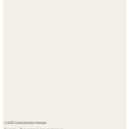
Мужчины с умными и образованными супругами реже
сталкиваются с внезапной смертью, заявила эксперт
воз.
Соцсети захлестнула волна тревожных сообщений о
загадочном "Июньском Феномене".
© 2026 Современная девушка