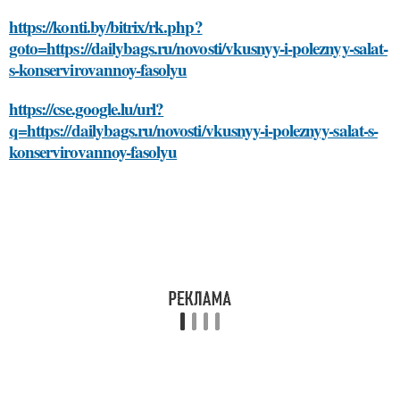
https://konti.by/bitrix/rk.php?
goto=https://dailybags.ru/novosti/vkusnyy-i-poleznyy-salat-
s-konservirovannoy-fasolyu
https://cse.google.lu/url?
q=https://dailybags.ru/novosti/vkusnyy-i-poleznyy-salat-s-
konservirovannoy-fasolyu