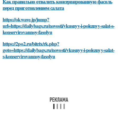
Как правильно отвалить консервированную фасоль
перед приготовлением салата
https://okwave.jp/jump?
url=https://dailybags.ru/novosti/vkusnyy-i-poleznyy-salat-s-
konservirovannoy-fasolyu
https://2po2.ru/bitrix/rk.php?
goto=https://dailybags.ru/novosti/vkusnyy-i-poleznyy-salat-
s-konservirovannoy-fasolyu