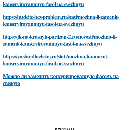
konservirovannuyu-fasol-na-svezhuyu
https://hudeite-bez-problem.ru/stati/mozhno-li-zamenit-
konservirovannuyu-fasol-na-svezhuyu
https://jk-na-krasnyh-partizan-2.ru/novosti/mozhno-li-
zamenit-konservirovannuyu-fasol-na-svezhuyu
https://vashsadluchshij.ru/stati/mozhno-li-zamenit-
konservirovannuyu-fasol-na-svezhuyu
Можно ли заменить консервированную фасоль на
свежую