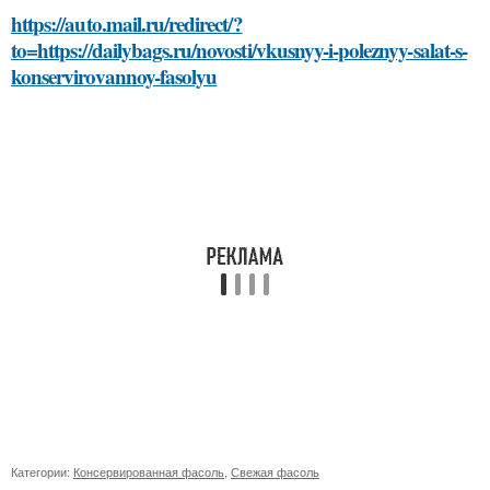
https://auto.mail.ru/redirect/?
to=https://dailybags.ru/novosti/vkusnyy-i-poleznyy-salat-s-
konservirovannoy-fasolyu
Категории:
Консервированная фасоль
,
Свежая фасоль