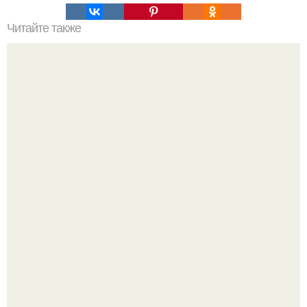
Читайте также
Быстро и эффективно: как сделать прическу с заколками
за минуту
Блогерша после паузы снова вышла на связь и