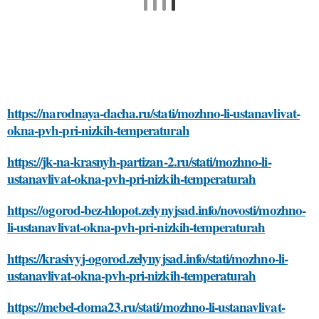
https://narodnaya-dacha.ru/stati/mozhno-li-ustanavlivat-
okna-pvh-pri-nizkih-temperaturah
https://jk-na-krasnyh-partizan-2.ru/stati/mozhno-li-
ustanavlivat-okna-pvh-pri-nizkih-temperaturah
https://ogorod-bez-hlopot.zelynyjsad.info/novosti/mozhno-
li-ustanavlivat-okna-pvh-pri-nizkih-temperaturah
https://krasivyj-ogorod.zelynyjsad.info/stati/mozhno-li-
ustanavlivat-okna-pvh-pri-nizkih-temperaturah
https://mebel-doma23.ru/stati/mozhno-li-ustanavlivat-