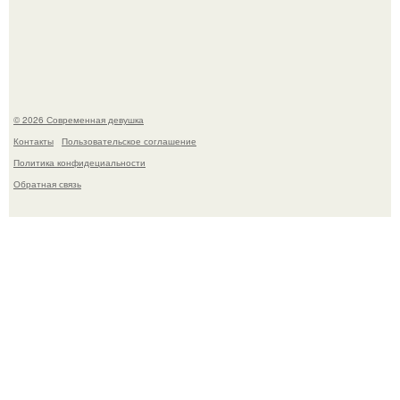
Бывшая актриса для самых взрослых амаранта Хэнк
стала сенатором в Колумбии.
© 2026 Современная девушка
Контакты
Пользовательское соглашение
Политика конфидециальности
Обратная связь