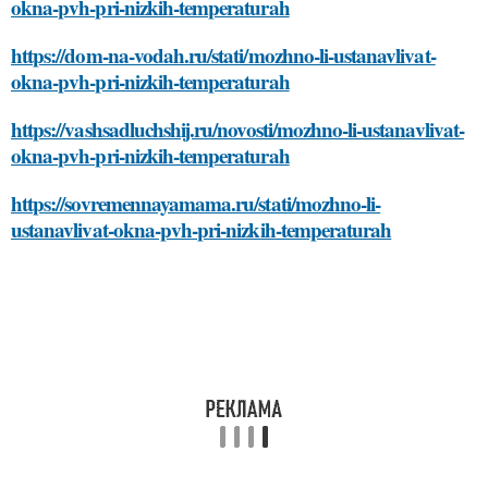
okna-pvh-pri-nizkih-temperaturah
https://dom-na-vodah.ru/stati/mozhno-li-ustanavlivat-
okna-pvh-pri-nizkih-temperaturah
https://vashsadluchshij.ru/novosti/mozhno-li-ustanavlivat-
okna-pvh-pri-nizkih-temperaturah
https://sovremennayamama.ru/stati/mozhno-li-
ustanavlivat-okna-pvh-pri-nizkih-temperaturah