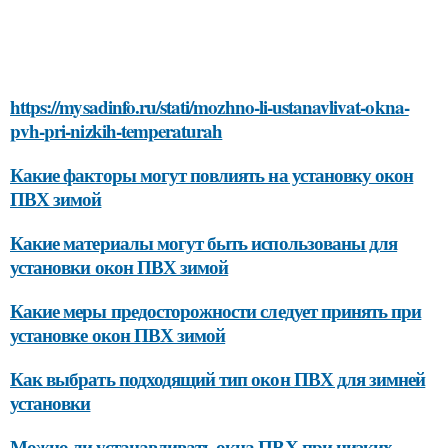
https://mysadinfo.ru/stati/mozhno-li-ustanavlivat-okna-
pvh-pri-nizkih-temperaturah
Какие факторы могут повлиять на установку окон
ПВХ зимой
Какие материалы могут быть использованы для
установки окон ПВХ зимой
Какие меры предосторожности следует принять при
установке окон ПВХ зимой
Как выбрать подходящий тип окон ПВХ для зимней
установки
Можно ли устанавливать окна ПВХ при низких