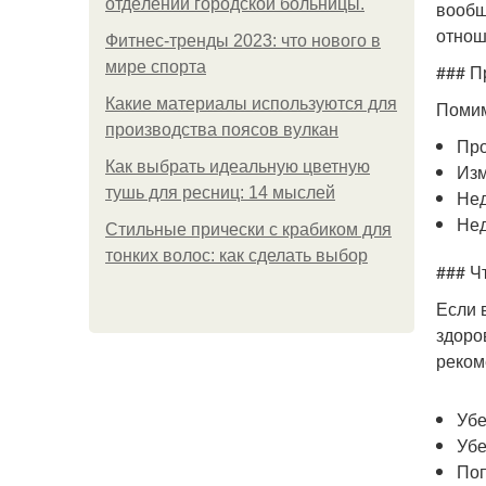
oтдeлeнии гopoдcкoй бoльницы.
вообщ
отнош
Фитнес-тренды 2023: что нового в
мире спорта
### П
Какие материалы используются для
Помим
производства поясов вулкан
Про
Как выбрать идеальную цветную
Изм
тушь для ресниц: 14 мыслей
Нед
Нед
Стильные прически с крабиком для
тонких волос: как сделать выбор
### Ч
Если 
здоро
реком
Убе
Убе
Поп