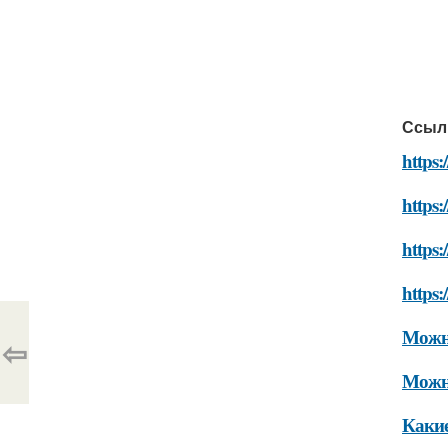
Ссыл
https:
https:
https:
https:
Можно
⇦
Можно
Какие