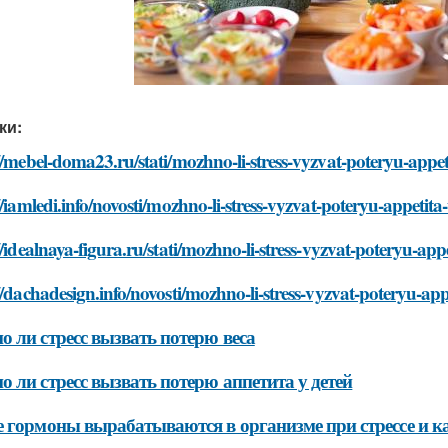
ки:
//mebel-doma23.ru/stati/mozhno-li-stress-vyzvat-poteryu-appet
//iamledi.info/novosti/mozhno-li-stress-vyzvat-poteryu-appetita
//idealnaya-figura.ru/stati/mozhno-li-stress-vyzvat-poteryu-app
//dachadesign.info/novosti/mozhno-li-stress-vyzvat-poteryu-app
 ли стресс вызвать потерю веса
 ли стресс вызвать потерю аппетита у детей
 гормоны вырабатываются в организме при стрессе и к