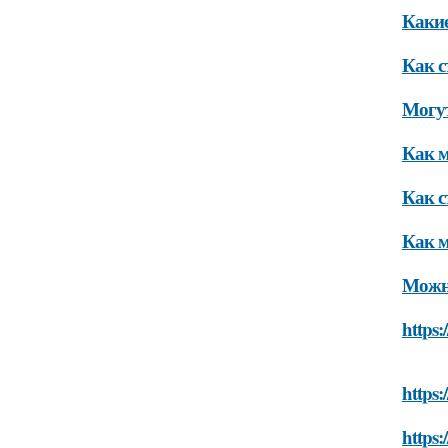
Какие
Как с
Могут
Как м
Как с
Как м
Можно
https:
https:
https: