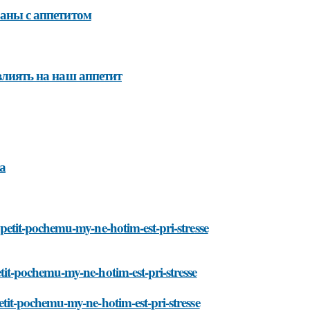
заны с аппетитом
овлиять на наш аппетит
а
-appetit-pochemu-my-ne-hotim-est-pri-stresse
petit-pochemu-my-ne-hotim-est-pri-stresse
ppetit-pochemu-my-ne-hotim-est-pri-stresse