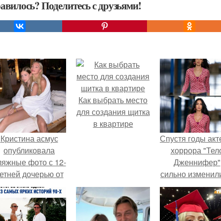
авилось? Поделитесь с друзьями!
Как выбрать место
для создания щитка
в квартире
Кристина асмус
Спустя годы ак
опубликовала
хоррора "Тел
ляжные фото с 12-
Дженнифер"
етней дочерью от
сильно изменил
арика Харламова.
пройдя путь о
подростковы
кумиров до