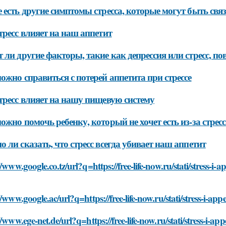
 есть другие симптомы стресса, которые могут быть свя
тресс влияет на наш аппетит
 ли другие факторы, такие как депрессия или стресс, п
ожно справиться с потерей аппетита при стрессе
тресс влияет на нашу пищевую систему
ожно помочь ребенку, который не хочет есть из-за стресс
 ли сказать, что стресс всегда убивает наш аппетит
//www.google.co.tz/url?q=https://free-life-now.ru/stati/stress-i
//www.google.ac/url?q=https://free-life-now.ru/stati/stress-i-ap
//www.ege-net.de/url?q=https://free-life-now.ru/stati/stress-i-a