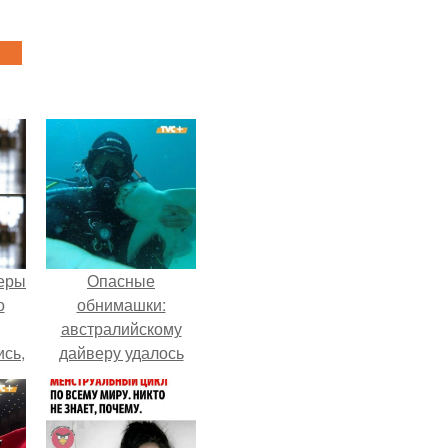
теры
Опасные
о
обнимашки:
австралийскому
ись,
дайверу удалось
т
приручить акулу.
х