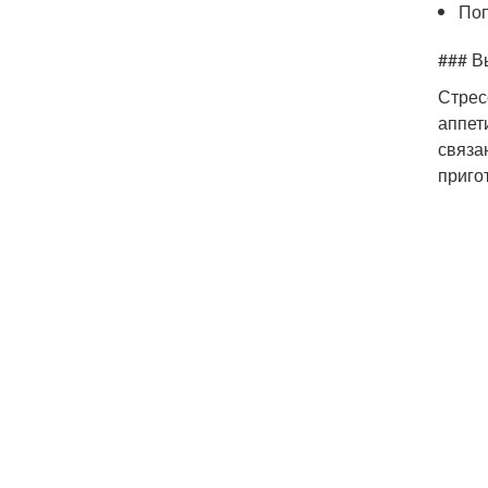
Поп
### В
Стрес
аппет
связа
приго