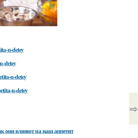
ita-u-detey
-u-detey
etita-u-detey
etita-u-detey
⇨
ак они влияют на наш аппетит