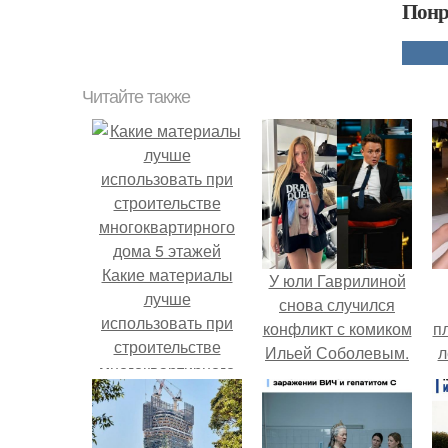
Понр
Читайте также
Какие материалы
У юли Гаврилиной
лучше
снова случился
использовать при
конфликт с комиком
п
строительстве
Ильей Соболевым.
л
многоквартирного
Г
дома 5 этажей