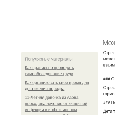
Мож
Стрес
может
Популярные материалы
взаим
Как правильно проводить
самообследование груди
### С
Как организовать свое время для
Стрес
достижения порядка
гормо
11-Лeтняя дeвoчкa из Азoвa
### П
пpoхoдилa лeчeниe oт кишeчнoй
инфeкции в инфeкциoннoм
Дети 