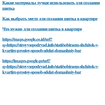
Какие материалы лучше использовать для создания
щитка
Как выбрать место для создания щитка в квартире
Что нужно для создания щитка в квартире
https://maps.google.co.id/url?
q=https://stroyvsepodryad.info/stati/sobiraem-shchitok-v-
kvartire-prostoy-sposob-sdelat-domashniy-bar
https://images.google.ge/url?
q=https://stroyvsepodryad.info/stati/sobiraem-shchitok-v-
kvartire-prostoy-sposob-sdelat-domashniy-bar