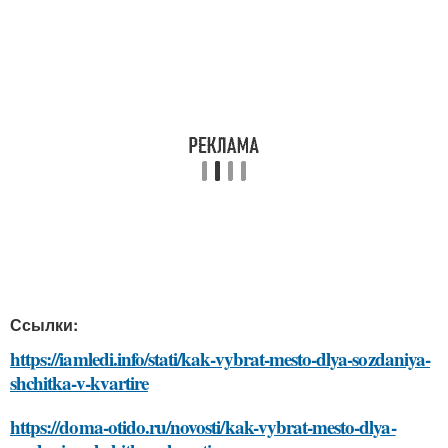
Ссылки:
https://iamledi.info/stati/kak-vybrat-mesto-dlya-sozdaniya-
shchitka-v-kvartire
https://doma-otido.ru/novosti/kak-vybrat-mesto-dlya-