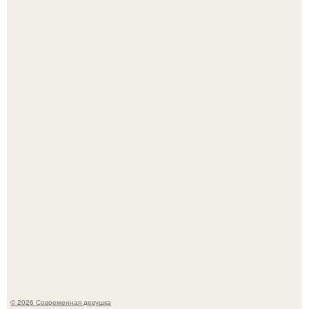
Большинство замечало, что после оргазма мужчина
часто почти сразу теряет возбуждение, тогда как
женщина может дольше сохранять возбуждение.
Платье, которое до сих пор вызывает споры спустя годы.
© 2026 Современная девушка