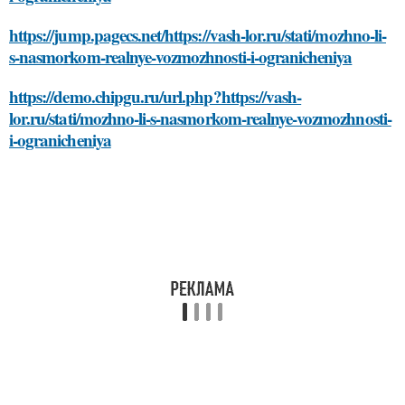
https://jump.pagecs.net/https://vash-lor.ru/stati/mozhno-li-
s-nasmorkom-realnye-vozmozhnosti-i-ogranicheniya
https://demo.chipgu.ru/url.php?https://vash-
lor.ru/stati/mozhno-li-s-nasmorkom-realnye-vozmozhnosti-
i-ogranicheniya