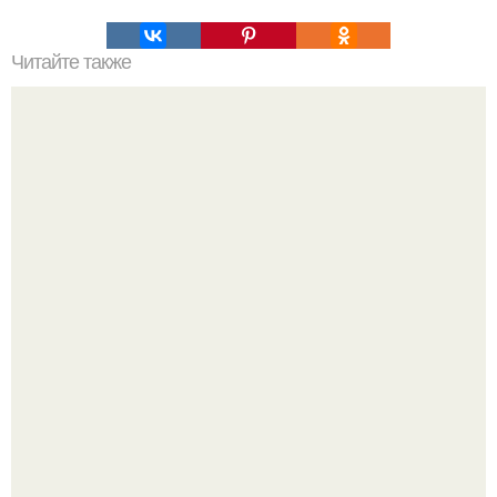
Читайте также
Профилактика COVID-19: как правильно
дезинфицировать гаджеты