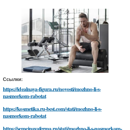
Ссылки:
https://idealnaya-figura.ru/novosti/mozhno-li-s-
nasmorkom-rabotat
https://kosmetika.ru-best.com/stati/mozhno-li-s-
nasmorkom-rabotat
https://semejnayaferma.ru/stati/mozhno-li-s-nasmorkom-