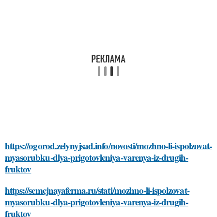
https://ogorod.zelynyjsad.info/novosti/mozhno-li-ispolzovat-
myasorubku-dlya-prigotovleniya-varenya-iz-drugih-
fruktov
https://semejnayaferma.ru/stati/mozhno-li-ispolzovat-
myasorubku-dlya-prigotovleniya-varenya-iz-drugih-
fruktov