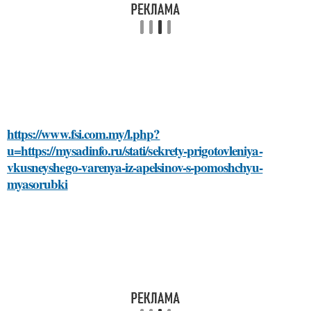
https://www.fsi.com.my/l.php?
u=https://mysadinfo.ru/stati/sekrety-prigotovleniya-
vkusneyshego-varenya-iz-apelsinov-s-pomoshchyu-
myasorubki