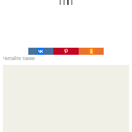
Читайте также
Мастерство в короткой Челке: секреты красивого
заколотия