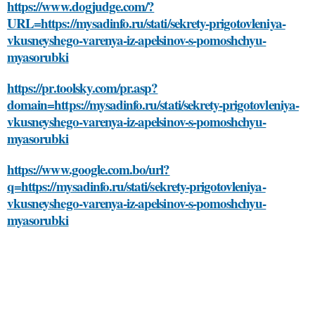
https://www.dogjudge.com/?
URL=https://mysadinfo.ru/stati/sekrety-prigotovleniya-
vkusneyshego-varenya-iz-apelsinov-s-pomoshchyu-
myasorubki
https://pr.toolsky.com/pr.asp?
domain=https://mysadinfo.ru/stati/sekrety-prigotovleniya-
vkusneyshego-varenya-iz-apelsinov-s-pomoshchyu-
myasorubki
https://www.google.com.bo/url?
q=https://mysadinfo.ru/stati/sekrety-prigotovleniya-
vkusneyshego-varenya-iz-apelsinov-s-pomoshchyu-
myasorubki