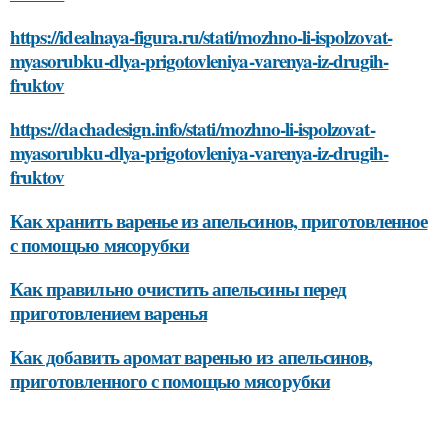
https://idealnaya-figura.ru/stati/mozhno-li-ispolzovat-
myasorubku-dlya-prigotovleniya-varenya-iz-drugih-
fruktov
https://dachadesign.info/stati/mozhno-li-ispolzovat-
myasorubku-dlya-prigotovleniya-varenya-iz-drugih-
fruktov
Как хранить варенье из апельсинов, приготовленное
с помощью мясорубки
Как правильно очистить апельсины перед
приготовлением варенья
Как добавить аромат варенью из апельсинов,
приготовленного с помощью мясорубки