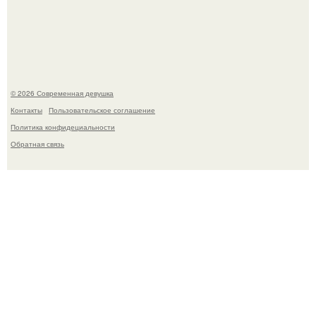
Кристина асмус опубликовала пляжные фото с 12-
летней дочерью от Гарика Харламова.
© 2026 Современная девушка
Контакты
Пользовательское соглашение
Политика конфидециальности
Обратная связь