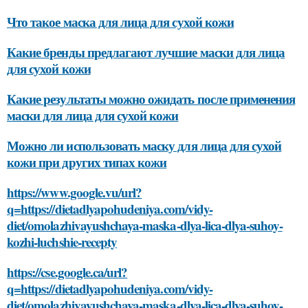
Что такое маска для лица для сухой кожи
Какие бренды предлагают лучшие маски для лица
для сухой кожи
Какие результаты можно ожидать после применения
маски для лица для сухой кожи
Можно ли использовать маску для лица для сухой
кожи при других типах кожи
https://www.google.vu/url?
q=https://dietadlyapohudeniya.com/vidy-
diet/omolazhivayushchaya-maska-dlya-lica-dlya-suhoy-
kozhi-luchshie-recepty
https://cse.google.ca/url?
q=https://dietadlyapohudeniya.com/vidy-
diet/omolazhivayushchaya-maska-dlya-lica-dlya-suhoy-