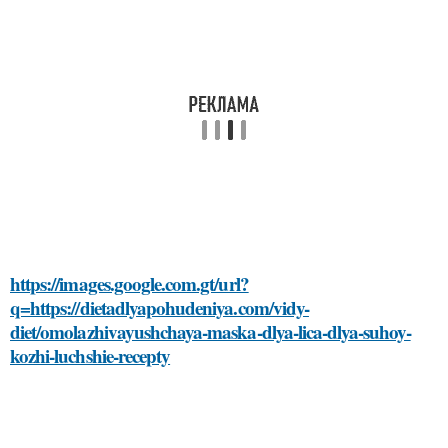
https://images.google.com.gt/url?
q=https://dietadlyapohudeniya.com/vidy-
diet/omolazhivayushchaya-maska-dlya-lica-dlya-suhoy-
kozhi-luchshie-recepty