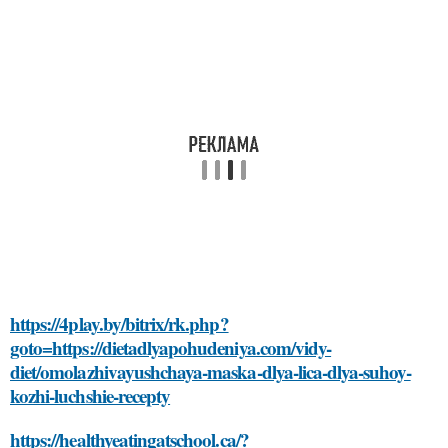
https://4play.by/bitrix/rk.php?
goto=https://dietadlyapohudeniya.com/vidy-
diet/omolazhivayushchaya-maska-dlya-lica-dlya-suhoy-
kozhi-luchshie-recepty
https://healthyeatingatschool.ca/?