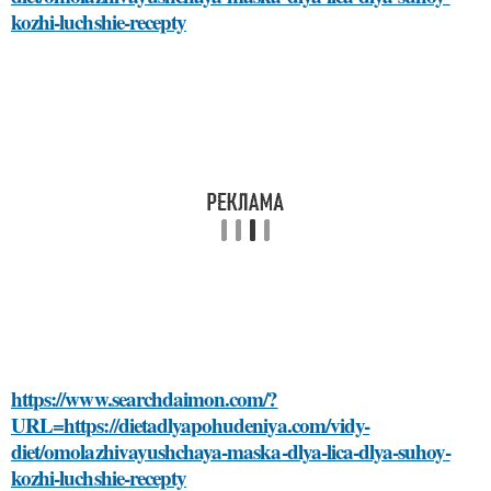
kozhi-luchshie-recepty
https://www.searchdaimon.com/?
URL=https://dietadlyapohudeniya.com/vidy-
diet/omolazhivayushchaya-maska-dlya-lica-dlya-suhoy-
kozhi-luchshie-recepty