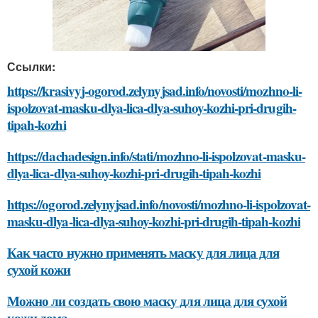
Ссылки:
https://krasivyj-ogorod.zelynyjsad.info/novosti/mozhno-li-
ispolzovat-masku-dlya-lica-dlya-suhoy-kozhi-pri-drugih-
tipah-kozhi
https://dachadesign.info/stati/mozhno-li-ispolzovat-masku-
dlya-lica-dlya-suhoy-kozhi-pri-drugih-tipah-kozhi
https://ogorod.zelynyjsad.info/novosti/mozhno-li-ispolzovat-
masku-dlya-lica-dlya-suhoy-kozhi-pri-drugih-tipah-kozhi
Как часто нужно применять маску для лица для
сухой кожи
Можно ли создать свою маску для лица для сухой
кожи дома