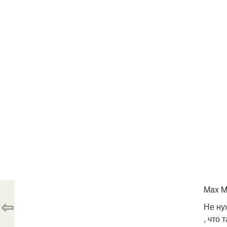
Max Ma
⇦
Не ну
, что