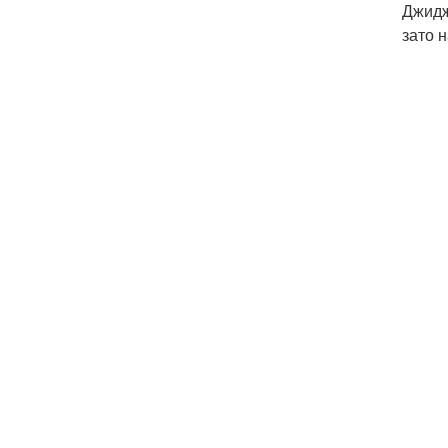
Джидж
зато 