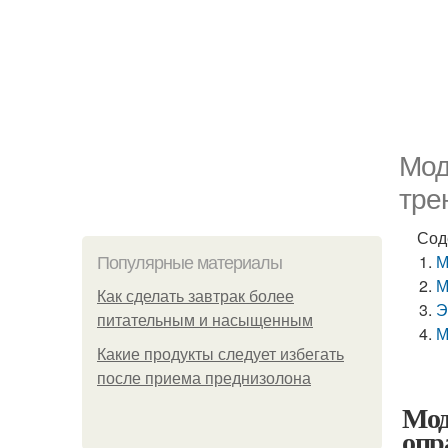
Мод
тре
Сод
М
Популярные материалы
М
Как сделать завтрак более
Э
питательным и насыщенным
М
Какие продукты следует избегать
после приема преднизолона
Мод
опр