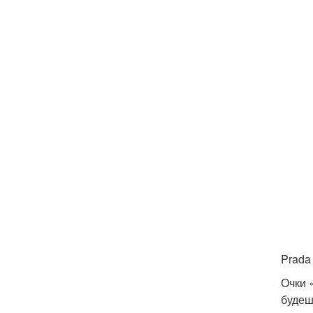
Prada 
Очки 
будеш