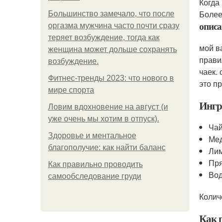
Когда
Более
Большинство замечало, что после
описа
оргазма мужчина часто почти сразу
теряет возбуждение, тогда как
мой в
женщина может дольше сохранять
прави
возбуждение.
чаек.
Фитнес-тренды 2023: что нового в
это пр
мире спорта
Ингр
Ловим вдохновение на август (и
уже очень мы хотим в отпуск).
Чай
Здоровье и ментальное
Мед
благополучие: как найти баланс
Лим
Пря
Как правильно проводить
Вод
самообследование груди
Колич
Как 