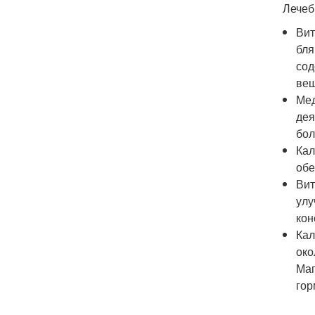
Лечеб
Вит
бля
сод
вещ
Мед
дея
бол
Кал
обе
Вит
улу
кон
Кал
око
Маг
гор