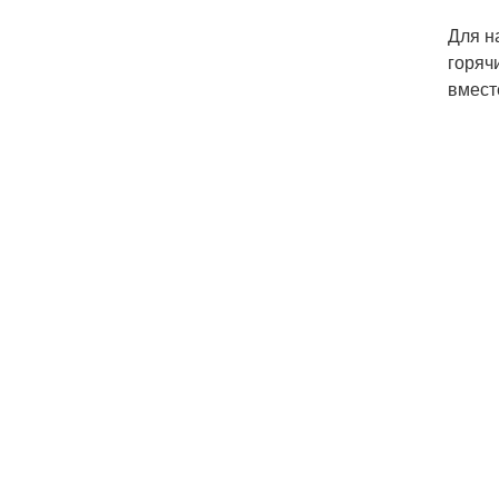
Для н
горяч
вмест