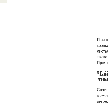
Я взя
крепк
листь
также
Прият
Чай
лим
Сочет
может
ингре