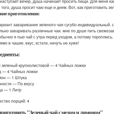
 наступает вечер, душа начинает просить пищи. Для меня к
 того, душа просит чаю еще и днем. Вот, как приготовить з
ние приготовления:
ариант заваривания зеленого чая сугубо индивидуальный. с
льно заваривать различные чаи. мне по душе пить свежез
 обычно я пью чай с утра перед уходом, а потому тороплюсь
ямо в чашке. вкус, кстати, ничуть не хуже!
едиенты:
 зеленый крупнолистовой — 4 Чайных ложки
 — 4 Чайных ложки
он — 1 Штука
ности — По вкусу
а — 1 Литр
ество порций: 4
приготовить "Зеленый чай с медом и лимоном"