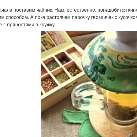
ачала поставим чайник. Нам, естественно, понадобится кип
им способом. А пока растолчем парочку гвоздичек с кусочко
е с пряностями в кружку.