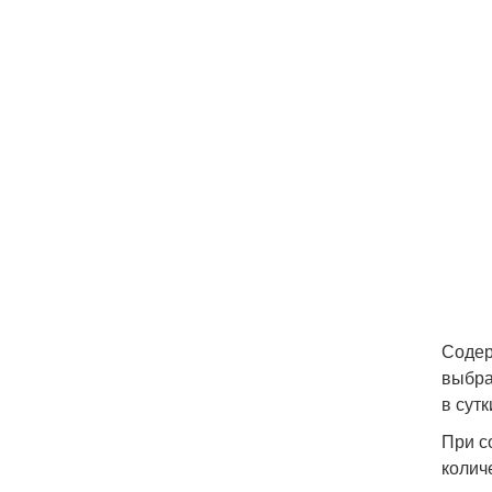
Содер
выбра
в сутк
При с
колич