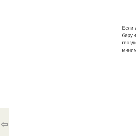
Если 
беру 
гвозд
миним
⇦