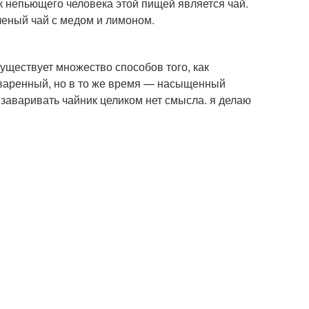
ак непьющего человека этой пищей является чай.
еленый чай с медом и лимоном.
уществует множество способов того, как
аваренный, но в то же время — насыщенный
. заваривать чайник целиком нет смысла. я делаю