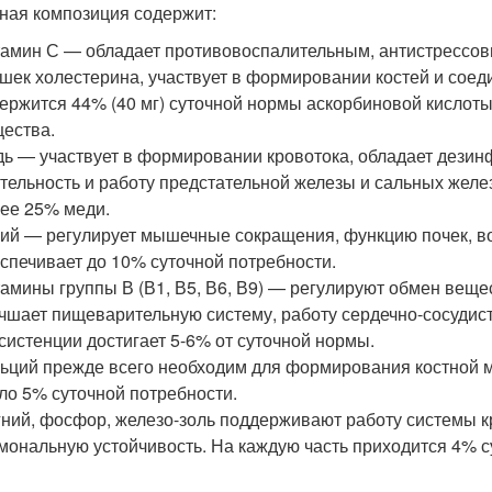
ная композиция содержит:
амин С — обладает противовоспалительным, антистрессов
шек холестерина, участвует в формировании костей и соед
ержится 44% (40 мг) суточной нормы аскорбиновой кислоты
ества.
ь — участвует в формировании кровотока, обладает дези
тельность и работу предстательной железы и сальных желе
ее 25% меди.
ий — регулирует мышечные сокращения, функцию почек, в
спечивает до 10% суточной потребности.
амины группы В (В1, В5, В6, В9) — регулируют обмен вещес
чшает пищеварительную систему, работу сердечно-сосудис
систенции достигает 5-6% от суточной нормы.
ьций прежде всего необходим для формирования костной 
ло 5% суточной потребности.
ний, фосфор, железо-золь поддерживают работу системы 
мональную устойчивость. На каждую часть приходится 4% 