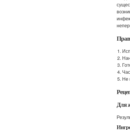
сущес
возни
инфек
непер
Прав
Исп
Нан
Гот
Час
Не 
Реце
Для 
Резул
Ингр