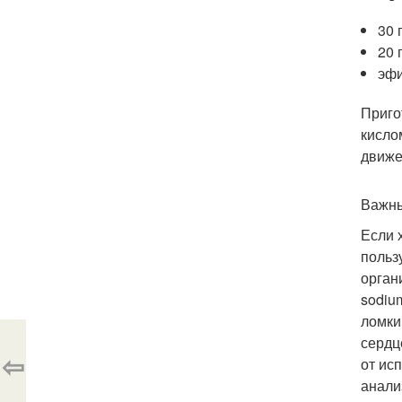
30 
20 
эфи
Приго
кисло
движе
Важны
Если 
польз
орган
sodiu
ломким
сердц
⇦
от ис
анали