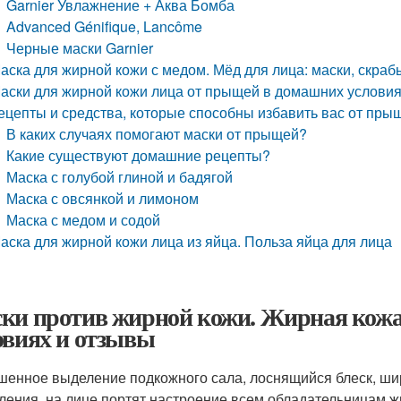
Garnier Увлажнение + Аква Бомба
Advanced Génifique, Lancôme
Черные маски Garnier
аска для жирной кожи с медом. Мёд для лица: маски, скра
аски для жирной кожи лица от прыщей в домашних условия
ецепты и средства, которые способны избавить вас от пры
В каких случаях помогают маски от прыщей?
Какие существуют домашние рецепты?
Маска с голубой глиной и бадягой
Маска с овсянкой и лимоном
Маска с медом и содой
аска для жирной кожи лица из яйца. Польза яйца для лица
ки против жирной кожи. Жирная кожа 
овиях и отзывы
енное выделение подкожного сала, лоснящийся блеск, ши
ления, на лице портят настроение всем обладательницам ж