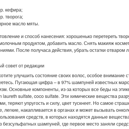
гр. кефира;
гр. творога;
рное масло мяты.
товление и способ нанесения: хорошенько перетереть творо
молочным продуктом, добавить масло. Снять макияж косме
ниями. После получаса действия, убрать остатки отваром л
й совет от редакции
хотите улучшить состояние своих волос, особое внимание 
уетесь. Пугающая цифра – в 97% шампуней известных мар
изм. Основные компоненты, из-за которых все беды на этикетк
m laureth sulfate, coco sulfate. Эти химические вещества ра
и, теряют упругость и силу, цвет тускнеет. Но самое страшн
е, легкие, накапливается в органах и может вызывать онко
пользования средств, в которых находятся данные веществ
з безсульфатных шампуней, где первое место заняли сред