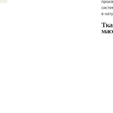
произ
систе
в нат
Тка
мас