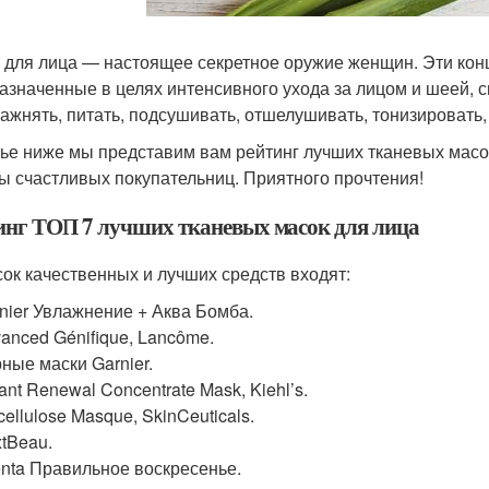
 для лица — настоящее секретное оружие женщин. Эти ко
азначенные в целях интенсивного ухода за лицом и шеей, 
ажнять, питать, подсушивать, отшелушивать, тонизировать,
тье ниже мы представим вам рейтинг лучших тканевых масок
ы счастливых покупательниц. Приятного прочтения!
инг ТОП 7 лучших тканевых масок для лица
сок качественных и лучших средств входят:
nier Увлажнение + Аква Бомба.
anced Génifique, Lancôme.
ные маски Garnier.
tant Renewal Concentrate Mask, Kiehl’s.
cellulose Masque, SkinCeuticals.
tBeau.
enta Правильное воскресенье.