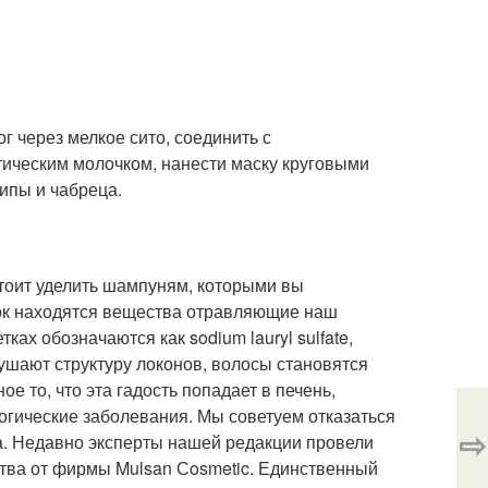
г через мелкое сито, соединить с
тическим молочком, нанести маску круговыми
ипы и чабреца.
стоит уделить шампуням, которыми вы
ок находятся вещества отравляющие наш
ах обозначаются как sodium lauryl sulfate,
зрушают структуру локонов, волосы становятся
ое то, что эта гадость попадает в печень,
логические заболевания. Мы советуем отказаться
⇨
а. Недавно эксперты нашей редакции провели
ства от фирмы Mulsan Сosmetic. Единственный