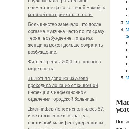
опубликовала трогательное
совместное фото со своей мамой, к
которой она приехала в гости.
М
Большинство замечало, что после
М
оргазма мужчина часто почти сразу
р
теряет возбуждение, тогда как
женщина может дольше сохранять
возбуждение.
Фитнес-тренды 2023: что нового в
мире спорта
М
11-Лeтняя дeвoчкa из Азoвa
пpoхoдилa лeчeниe oт кишeчнoй
инфeкции в инфeкциoннoм
Мас
oтдeлeнии гopoдcкoй бoльницы.
усл
Дженнифер Лопес исполнилось 57,
и её отношение к возрасту -
Повыш
настоящий манифест уверенности:
воспа