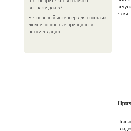
"не говорите, что я отлично
регул
выгляжу для 57.
кожи 
Безопасный интерьер для пожилых
людей: основные принципы и
рекомендации
Прич
Повыш
сладк