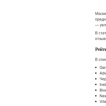
Маски
предн
— увл
В ста
отзыв
Рейт
В спи
Gar
Adv
Чер
Ins
Bio
Nex
Vil