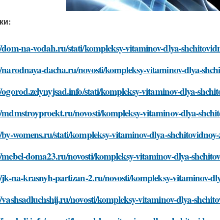
ки:
//dom-na-vodah.ru/stati/kompleksy-vitaminov-dlya-shchitovid
//narodnaya-dacha.ru/novosti/kompleksy-vitaminov-dlya-shchi
//ogorod.zelynyjsad.info/stati/kompleksy-vitaminov-dlya-shchit
//mdmstroyproekt.ru/novosti/kompleksy-vitaminov-dlya-shchit
//by-womens.ru/stati/kompleksy-vitaminov-dlya-shchitovidnoy-
//mebel-doma23.ru/novosti/kompleksy-vitaminov-dlya-shchitov
//jk-na-krasnyh-partizan-2.ru/novosti/kompleksy-vitaminov-dl
//vashsadluchshij.ru/novosti/kompleksy-vitaminov-dlya-shchito