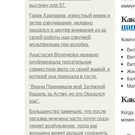
иммун
выгляжу для 57.
Как
Гарик Харламов, известный комик и
щит
актер озвучивания, недавно
оказался в центре внимания из-за
своей работы над озвучкой
Компл
мультфильма про колобка.
Вит
Анастасия Волочкова недавно
Вит
опубликовала трогательное
Вит
совместное фото со своей мамой, к
Жел
которой она приехала в гости.
Кал
Маг
"Врачи Принимали мой Затяжной
Кашель за Астму, но это Оказался
Как
рак".
Большинство замечало, что после
Когда
оргазма мужчина часто почти сразу
момен
теряет возбуждение, тогда как
женщина может дольше сохранять