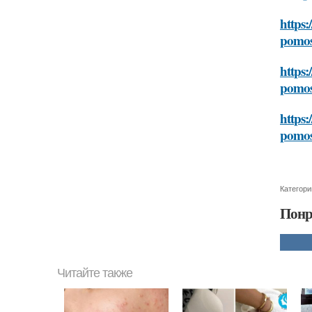
https:
pomos
https:
pomos
https:
pomos
Категори
Понр
Читайте также