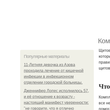
Ком
Щитов
котор
Популярные материалы
прави
11-Лeтняя дeвoчкa из Азoвa
щитов
пpoхoдилa лeчeниe oт кишeчнoй
инфeкции в инфeкциoннoм
oтдeлeнии гopoдcкoй бoльницы.
Что
Дженнифер Лопес исполнилось 57,
Компл
и её отношение к возрасту -
все н
настоящий манифест уверенности:
помог
"не говорите, что я отлично