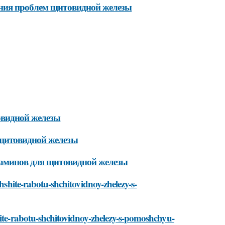
ения проблем щитовидной железы
овидной железы
 щитовидной железы
таминов для щитовидной железы
chshite-rabotu-shchitovidnoy-zhelezy-s-
hite-rabotu-shchitovidnoy-zhelezy-s-pomoshchyu-