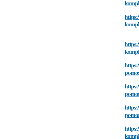
kompl
https:
kompl
https:
kompl
https:
pomos
https:
pomos
https:
pomos
https:
kompl