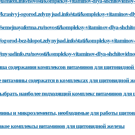
//iamledi.info/novosti/kompleksy-vitaminov-dlya-shchitovidnoy
//krasivyj-ogorod.zelynyjsad.info/stati/kompleksy-vitaminov-dl
//semejnayaferma.ru/novosti/kompleksy-vitaminov-dlya-shchito
//ogorod-bez-hlopot.zelynyjsad.info/stati/kompleksy-vitaminov
//mysadinfo.ru/novosti/kompleksy-vitaminov-dlya-shchitovidno
ца содержания комплексов витаминов для щитовидной
 витамины содержатся в комплексах для щитовидной ж
ыбрать наиболее подходящий комплекс витаминов для
ины и микроэлементы, необходимые для работы щитов
акое комплексы витаминов для щитовидной железы