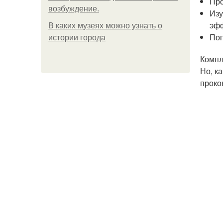
Про
возбуждение.
Изу
эфф
В каких музеях можно узнать о
Поп
истории города
Компл
Но, к
проко