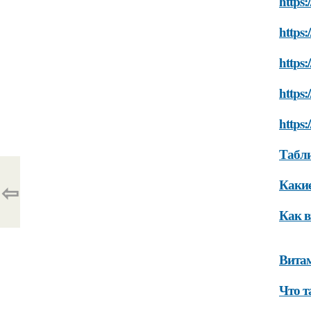
https:
https:
https:
https:
https:
Табли
Какие
⇦
Как в
Витам
Что т