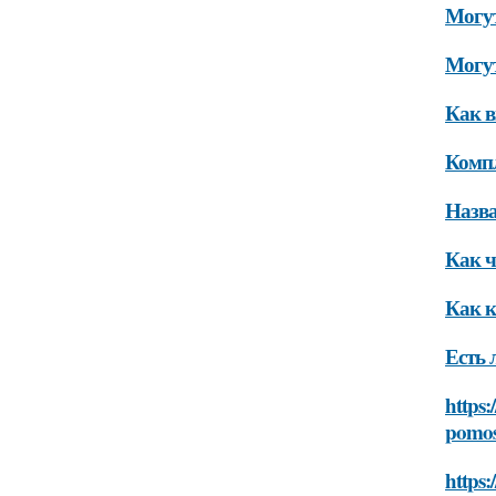
Могут
Могут
Как в
Комп
Назв
Как ч
Как к
Есть 
https:
pomos
https: