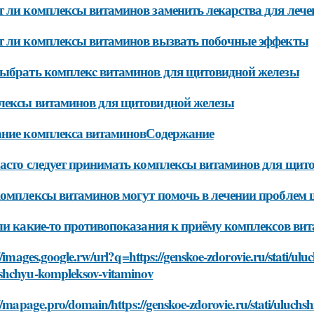
 ли комплексы витаминов заменить лекарства для леч
 ли комплексы витаминов вызвать побочные эффекты
ыбрать комплекc витаминов для щитовидной железы
лексы витаминов для щитовидной железы
ание комплекса витаминовСодержание
асто следует принимать комплексы витаминов для щит
омплексы витаминов могут помочь в лечении проблем
ли какие-то противопоказания к приёму комплексов ви
//images.google.rw/url?q=https://genskoe-zdorovie.ru/stati/ulu
hchyu-kompleksov-vitaminov
//mapage.pro/domain/https://genskoe-zdorovie.ru/stati/uluchs