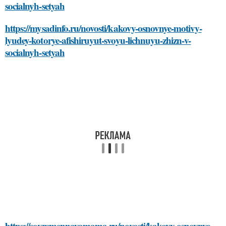
socialnyh-setyah
https://mysadinfo.ru/novosti/kakovy-osnovnye-motivy-
lyudey-kotorye-afishiruyut-svoyu-lichnuyu-zhizn-v-
socialnyh-setyah
https://sovremennayamama.ru/novosti/kakovy-osnovnye-