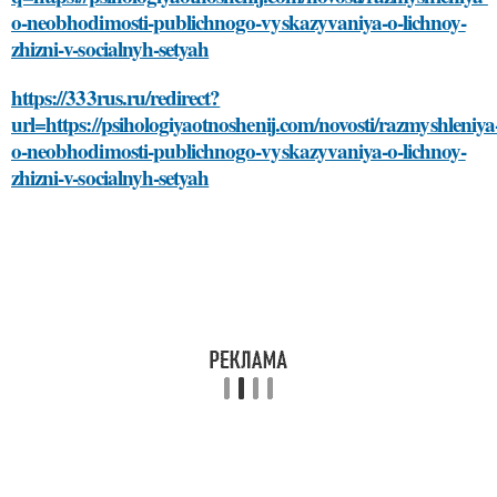
o-neobhodimosti-publichnogo-vyskazyvaniya-o-lichnoy-
zhizni-v-socialnyh-setyah
https://333rus.ru/redirect?
url=https://psihologiyaotnoshenij.com/novosti/razmyshleniya
o-neobhodimosti-publichnogo-vyskazyvaniya-o-lichnoy-
zhizni-v-socialnyh-setyah