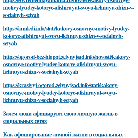
motivy-lyudey-kotorye-afishiruyut-svoyu-lichnuyu-zhizn-v-
socialnyh-setyah
https://iamledi.info/stati/kakovy-osnovnye-motivy-lyudey-
kotorye-afishiruyut-svoyu-lichnuyu-zhizn-v-socialnyh-
setyah
https://ogorod-bez-hlopot.zelynyjsad.info/novosti/kakovy-
osnovnye-motivy-lyudey-kotorye-afishiruyut-svoyu-
lichnuyu-zhizn-v-socialnyh-setyah
https://krasivyj-ogorod.zelynyjsad.info/stati/kakovy-
osnovnye-motivy-lyudey-kotorye-afishiruyut-svoyu-
lichnuyu-zhizn-v-socialnyh-setyah
Зачем люди афишируют свою личную жизнь в
социальных сетях
Как афиширование личной жизни в социальных