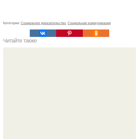
Категории:
Социальное доказательство
,
Социальная коммуникация
Читайте также
Откройте для себя новые возможности: как красиво
собрать короткие волосы