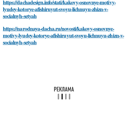
https://dachadesign.info/stati/kakovy-osnovnye-motivy-
lyudey-kotorye-afishiruyut-svoyu-lichnuyu-zhizn-v-
socialnyh-setyah
https://narodnaya-dacha.ru/novosti/kakovy-osnovnye-
motivy-lyudey-kotorye-afishiruyut-svoyu-lichnuyu-zhizn-v-
socialnyh-setyah