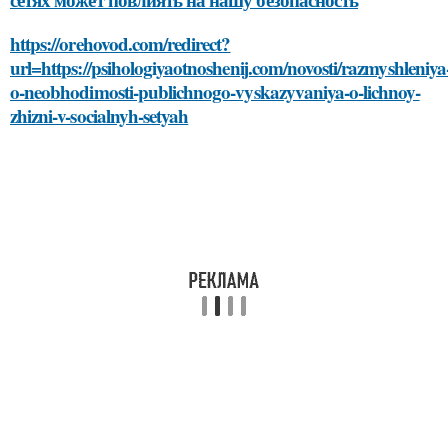
https://orehovod.com/redirect?
url=https://psihologiyaotnoshenij.com/novosti/razmyshleniya
o-neobhodimosti-publichnogo-vyskazyvaniya-o-lichnoy-
zhizni-v-socialnyh-setyah