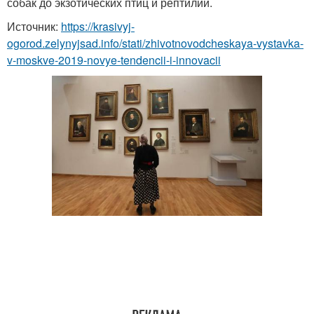
собак до экзотических птиц и рептилий.
Источник:
https://krasivyj-
ogorod.zelynyjsad.info/stati/zhivotnovodcheskaya-vystavka-
v-moskve-2019-novye-tendencii-i-innovacii