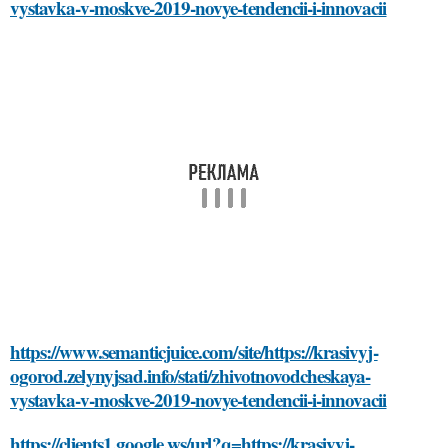
vystavka-v-moskve-2019-novye-tendencii-i-innovacii
https://www.semanticjuice.com/site/https://krasivyj-
ogorod.zelynyjsad.info/stati/zhivotnovodcheskaya-
vystavka-v-moskve-2019-novye-tendencii-i-innovacii
https://clients1.google.ws/url?q=https://krasivyj-