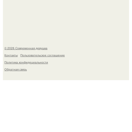
Девон аоки в роли суки в фильме "Двойной Форсаж"
(2003) стала одной из самых ярких и запоминающихся
героинь всей франшизы.
© 2026 Современная девушка
Контакты
Пользовательское соглашение
Политика конфидециальности
Обратная связь