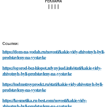
Ссылки:
https://dom-na-vodah.ru/novosti/kakie-vidy-zhivotnyh-byli-
predstavleny-na-vystavke
https://ogorod-bez-hlopot.zelynyjsad.info/stati/kakie-vidy-
zhivotnyh-byli-predstavleny-na-vystavke
https://mdmstroyproekt.ru/stati/kakie-vidy-zhivotnyh-byli-
predstavleny-na-vystavke
https://kosmetika.ru-best.com/novosti/kakie-vidy-
zhivotnyh-byli-predstavleny-na-vystavke