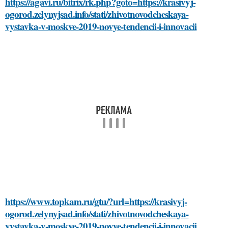
https://agavi.ru/bitrix/rk.php?goto=https://krasivyj-
ogorod.zelynyjsad.info/stati/zhivotnovodcheskaya-
vystavka-v-moskve-2019-novye-tendencii-i-innovacii
https://www.topkam.ru/gtu/?url=https://krasivyj-
ogorod.zelynyjsad.info/stati/zhivotnovodcheskaya-
vystavka-v-moskve-2019-novye-tendencii-i-innovacii