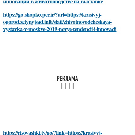
инновации в животноводстве на выставке
https://go.shopkeeper.ir/?url=https://krasivyj-
ogorod.zelynyjsad.info/stati/zhivotnovodcheskaya-
vystavka-v-moskve-2019-novye-tendencii-i-innovacii
https://risovashki.tv/go/?link=https://krasivyj-