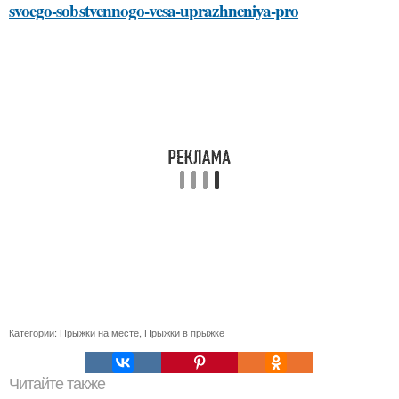
svoego-sobstvennogo-vesa-uprazhneniya-pro
Категории:
Прыжки на месте
,
Прыжки в прыжке
Читайте также