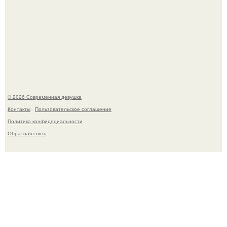
Кристина асмус опубликовала пляжные фото с 12-
летней дочерью от Гарика Харламова.
© 2026 Современная девушка
Контакты
Пользовательское соглашение
Политика конфидециальности
Обратная связь