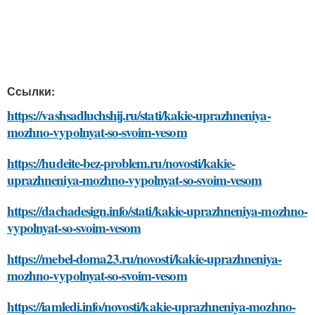
Ссылки:
https://vashsadluchshij.ru/stati/kakie-uprazhneniya-
mozhno-vypolnyat-so-svoim-vesom
https://hudeite-bez-problem.ru/novosti/kakie-
uprazhneniya-mozhno-vypolnyat-so-svoim-vesom
https://dachadesign.info/stati/kakie-uprazhneniya-mozhno-
vypolnyat-so-svoim-vesom
https://mebel-doma23.ru/novosti/kakie-uprazhneniya-
mozhno-vypolnyat-so-svoim-vesom
https://iamledi.info/novosti/kakie-uprazhneniya-mozhno-