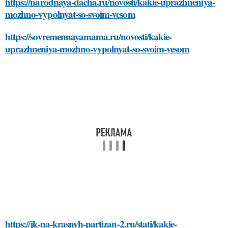
https://narodnaya-dacha.ru/novosti/kakie-uprazhneniya-
mozhno-vypolnyat-so-svoim-vesom
https://sovremennayamama.ru/novosti/kakie-
uprazhneniya-mozhno-vypolnyat-so-svoim-vesom
https://jk-na-krasnyh-partizan-2.ru/stati/kakie-