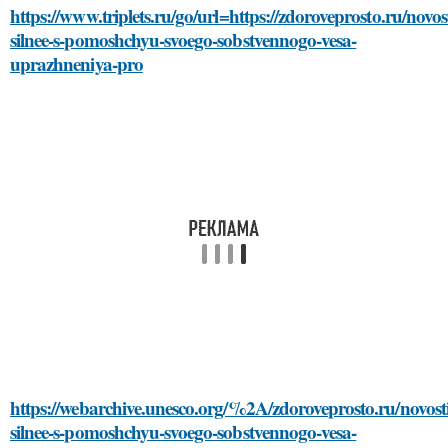
https://www.triplets.ru/go/url=https://zdoroveprosto.ru/novost
silnee-s-pomoshchyu-svoego-sobstvennogo-vesa-
uprazhneniya-pro
https://webarchive.unesco.org/%2A/zdoroveprosto.ru/novosti
silnee-s-pomoshchyu-svoego-sobstvennogo-vesa-