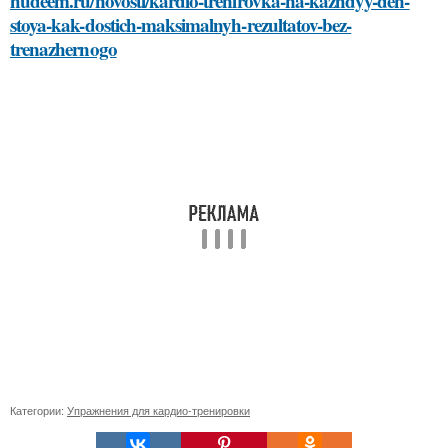
hudeem.ru/novosti/kardio-trenirovka-na-kazhdyy-den-
stoya-kak-dostich-maksimalnyh-rezultatov-bez-
trenazhernogo
Категории:
Упражнения для кардио-тренировки