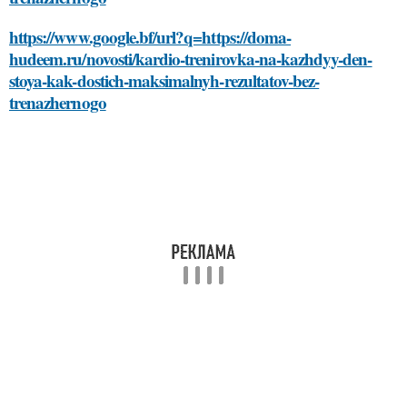
https://www.google.bf/url?q=https://doma-
hudeem.ru/novosti/kardio-trenirovka-na-kazhdyy-den-
stoya-kak-dostich-maksimalnyh-rezultatov-bez-
trenazhernogo