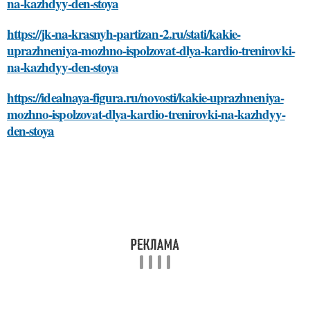
na-kazhdyy-den-stoya
https://jk-na-krasnyh-partizan-2.ru/stati/kakie-
uprazhneniya-mozhno-ispolzovat-dlya-kardio-trenirovki-
na-kazhdyy-den-stoya
https://idealnaya-figura.ru/novosti/kakie-uprazhneniya-
mozhno-ispolzovat-dlya-kardio-trenirovki-na-kazhdyy-
den-stoya