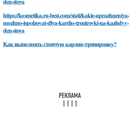
den-stoya
https://kosmetika.ru-best.com/stati/kakie-uprazhneniya-
mozhno-ispolzovat-dlya-kardio-trenirovki-na-kazhdyy-
den-stoya
Как выполнять стоячую кардио-тренировку?