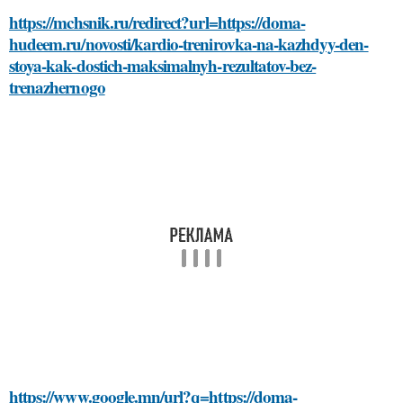
https://mchsnik.ru/redirect?url=https://doma-
hudeem.ru/novosti/kardio-trenirovka-na-kazhdyy-den-
stoya-kak-dostich-maksimalnyh-rezultatov-bez-
trenazhernogo
https://www.google.mn/url?q=https://doma-