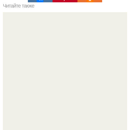
Читайте также
От дебюта до славы: изменения образа Аллы Пугачевой
с 1970-х годов
Ловим вдохновение на август (и уже очень мы хотим в
отпуск).