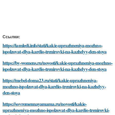
Ссылки:
https://iamledi.info/stati/kakie-uprazhneniya-mozhno-
ispolzovat-dlya-kardio-trenirovki-na-kazhdyy-den-stoya
https://by-womens.ru/novosti/kakie-uprazhneniya-mozhno-
ispolzovat-dlya-kardio-trenirovki-na-kazhdyy-den-stoya
https://mebel-doma23.ru/stati/kakie-uprazhneniya-
mozhno-ispolzovat-dlya-kardio-trenirovki-na-kazhdyy-
den-stoya
https://sovremennayamama.ru/novosti/kakie-
uprazhneniya-mozhno-ispolzovat-dlya-kardio-trenirovki-