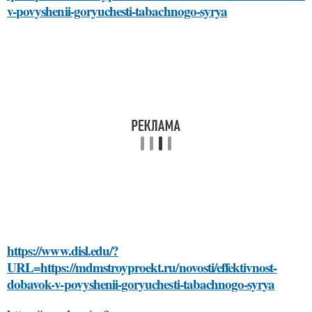
v-povyshenii-goryuchesti-tabachnogo-syrya
https://www.disl.edu/?
URL=https://mdmstroyproekt.ru/novosti/effektivnost-
dobavok-v-povyshenii-goryuchesti-tabachnogo-syrya