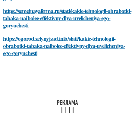
https://semejnayaferma.ru/stati/kakie-tehnologii-obrabotki-
tabaka-naibolee-effektivny-dlya-uvelicheniya-ego-
goryuchesti
https://ogorod.zelynyjsad.info/stati/kakie-tehnologii-
obrabotki-tabaka-naibolee-effektivny-dlya-uvelicheniya-
ego-goryuchesti