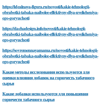
https://idealnaya-figura.ru/novosti/kakie-tehnologii-
obrabotki-tabaka-naibolee-effektivny-dlya-uvelicheniya-
ego-goryuchesti
https://dachadesign.info/novosti/kakie-tehnologii-
obrabotki-tabaka-naibolee-effektivny-dlya-uvelicheniya-
ego-goryuchesti
https://sovremennayamama.ru/novosti/kakie-tehnologii-
obrabotki-tabaka-naibolee-effektivny-dlya-uvelicheniya-
ego-goryuchesti
Какие методы исследования используются для
оценки влияния добавок на горючесть табачного
сырья
Какие добавки используются для повышения
горючести табачного сырья