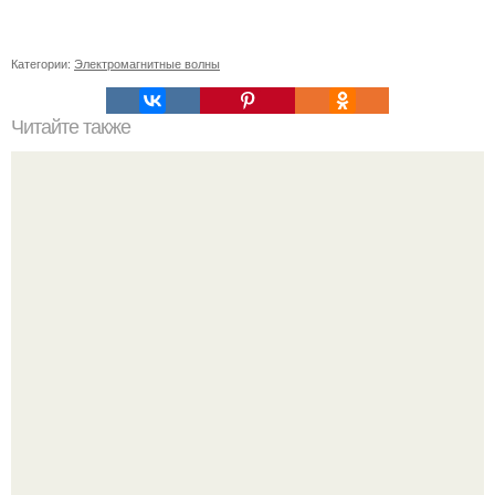
Категории:
Электромагнитные волны
Читайте также
Какие метеорологические условия наиболее
благоприятны для уборки моркови