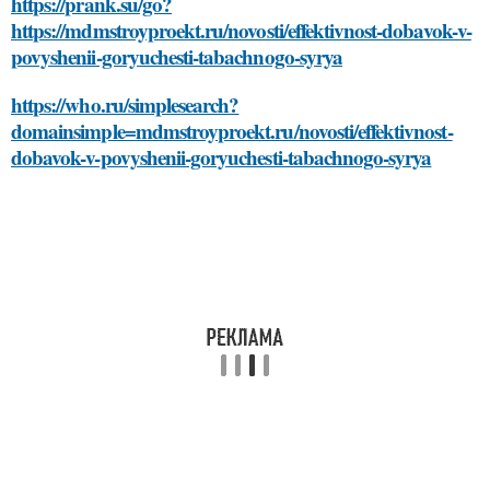
https://prank.su/go?
https://mdmstroyproekt.ru/novosti/effektivnost-dobavok-v-
povyshenii-goryuchesti-tabachnogo-syrya
https://who.ru/simplesearch?
domainsimple=mdmstroyproekt.ru/novosti/effektivnost-
dobavok-v-povyshenii-goryuchesti-tabachnogo-syrya