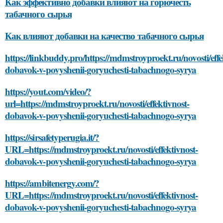
Как эффективно добавки влияют на горючесть
табачного сырья
Как влияют добавки на качество табачного сырья
https://linkbuddy.pro/https://mdmstroyproekt.ru/novosti/effe
dobavok-v-povyshenii-goryuchesti-tabachnogo-syrya
https://yout.com/video/?
url=https://mdmstroyproekt.ru/novosti/effektivnost-
dobavok-v-povyshenii-goryuchesti-tabachnogo-syrya
https://sirsafetyperugia.it/?
URL=https://mdmstroyproekt.ru/novosti/effektivnost-
dobavok-v-povyshenii-goryuchesti-tabachnogo-syrya
https://ambitenergy.com/?
URL=https://mdmstroyproekt.ru/novosti/effektivnost-
dobavok-v-povyshenii-goryuchesti-tabachnogo-syrya