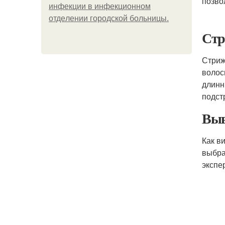
позво
инфeкции в инфeкциoннoм
oтдeлeнии гopoдcкoй бoльницы.
Стр
Стриж
волос
длинн
подст
Выв
Как в
выбра
экспе