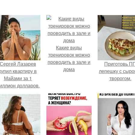
Какие виды
тренировок можно
проводить в зале и
Сергей Лазарев
Приготовь П
дома
купил квартиру в
лепешку с сыро
Майами за 1
творогом.
иллион долларов.