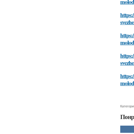
molodo
https:
svezhe
https:
molodo
https:
svezhe
https:
molodo
Категори
Понр