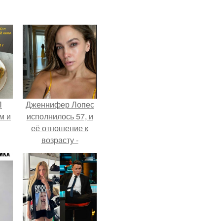
П
Дженнифер Лопес
м и
исполнилось 57, и
её отношение к
возрасту -
настоящий
манифест
уверенности: "не
говорите, что я
отлично выгляжу
для 57.