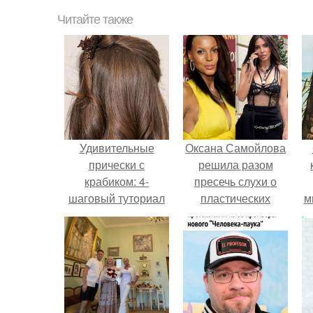
Читайте также
Удивительные
Оксана Самойлова
прически с
решила разом
крабиком: 4-
пресечь слухи о
шаговый туториал
пластических
м
для красоты
операциях и
публично
прояснила
ситуацию.