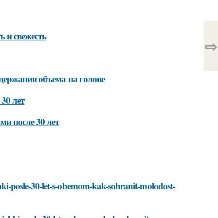
ь и свежесть
⇨
держания объема на голове
30 лет
и после 30 лет
rizhki-posle-30-let-s-obemom-kak-sohranit-molodost-