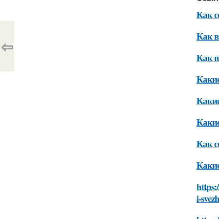
Как с
Как в
⇦
Как в
Какие
Какие
Какие
Как с
Какие
https:
i-svezh