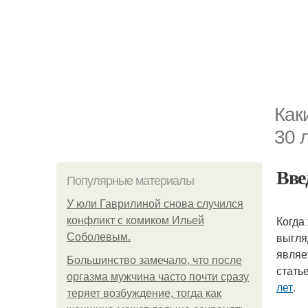
Как
30 
Вве
Популярные материалы
У юли Гаврилиной снова случился
Когда
конфликт с комиком Ильей
выгля
Соболевым.
являе
Большинство замечало, что после
стать
оргазма мужчина часто почти сразу
лет
.
теряет возбуждение, тогда как