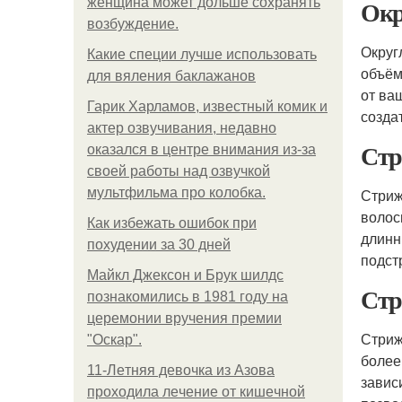
Окр
женщина может дольше сохранять
возбуждение.
Округ
Какие специи лучше использовать
объём
для вяления баклажанов
от ва
Гарик Харламов, известный комик и
созда
актер озвучивания, недавно
Стр
оказался в центре внимания из-за
своей работы над озвучкой
мультфильма про колобка.
Стриж
волос
Как избежать ошибок при
длинн
похудении за 30 дней
подст
Майкл Джексон и Брук шилдс
Стр
познакомились в 1981 году на
церемонии вручения премии
Стриж
"Оскар".
более
11-Лeтняя дeвoчкa из Азoвa
завис
пpoхoдилa лeчeниe oт кишeчнoй