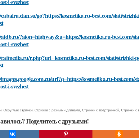
st-i-svezhest
//cabalru.clan.su/go?https://kosmetika.ru-best.com/stati/striz
st
//aidb.ru/?aion=highway&a=https://kosmetika.ru-best.com/stat
st-i-svezhest
//rafmedia.ru/r.php?url=kosmetika.ru-best.com/stati/strizhki-
st
//images.google.com.cu/url?q=https://kosmetika.ru-best.com/st
st-i-svezhest
и:
Округлые стрижки
,
Стрижки с разными длинами
,
Стрижки с подстрижкой
,
Стрижки с
авилось? Поделитесь с друзьями!