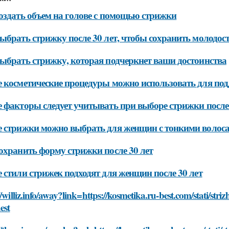
оздать объем на голове с помощью стрижки
ыбрать стрижку после 30 лет, чтобы сохранить молодост
ыбрать стрижку, которая подчеркнет ваши достоинства
 косметические процедуры можно использовать для под
 факторы следует учитывать при выборе стрижки после 
 стрижки можно выбрать для женщин с тонкими волосам
охранить форму стрижки после 30 лет
 стили стрижек подходят для женщин после 30 лет
//williz.info/away?link=https://kosmetika.ru-best.com/stati/st
est