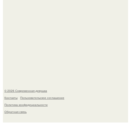
Кристина асмус опубликовала пляжные фото с 12-
летней дочерью от Гарика Харламова.
© 2026 Современная девушка
Контакты
Пользовательское соглашение
Политика конфидециальности
Обратная связь