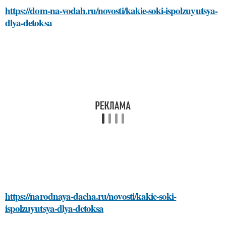
https://dom-na-vodah.ru/novosti/kakie-soki-ispolzuyutsya-
dlya-detoksa
https://narodnaya-dacha.ru/novosti/kakie-soki-
ispolzuyutsya-dlya-detoksa