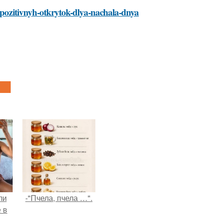
5-pozitivnyh-otkrytok-dlya-nachala-dnya
ли
-"Пчела, пчела …".
 в