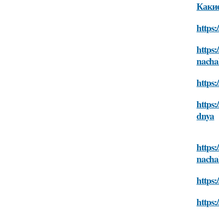
Какие
https:
https:
nacha
https:
https:
dnya
https
nacha
https:
https: