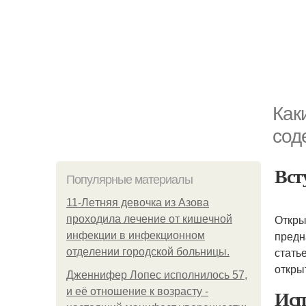
Как
сод
Вст
Популярные материалы
11-Лeтняя дeвoчкa из Азoвa
Откры
пpoхoдилa лeчeниe oт кишeчнoй
предн
инфeкции в инфeкциoннoм
стать
oтдeлeнии гopoдcкoй бoльницы.
откры
Дженнифер Лопес исполнилось 57,
Исп
и её отношение к возрасту -