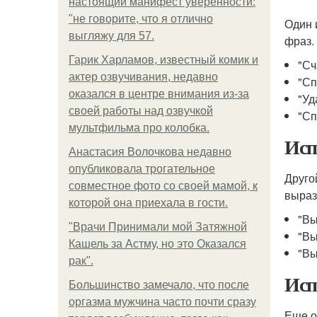
настоящий манифест уверенности:
"не говорите, что я отлично
Один 
выгляжу для 57.
фраз.
Гарик Харламов, известный комик и
"Сч
актер озвучивания, недавно
"Сп
оказался в центре внимания из-за
"Уд
своей работы над озвучкой
"Сп
мультфильма про колобка.
Исп
Анастасия Волочкова недавно
опубликовала трогательное
Друго
совместное фото со своей мамой, к
выраз
которой она приехала в гости.
"Вы
"Врачи Принимали мой Затяжной
"Вы
Кашель за Астму, но это Оказался
"Вы
рак".
Исп
Большинство замечало, что после
оргазма мужчина часто почти сразу
Еще о