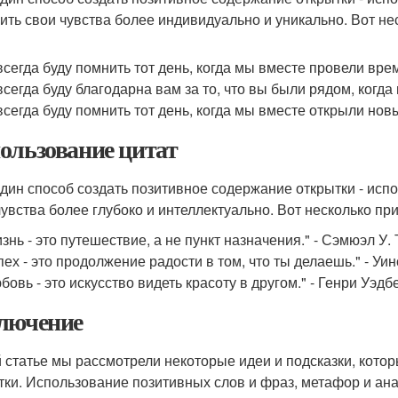
ить свои чувства более индивидуально и уникально. Вот не
всегда буду помнить тот день, когда мы вместе провели вре
всегда буду благодарна вам за то, что вы были рядом, когд
всегда буду помнить тот день, когда мы вместе открыли нов
ользование цитат
дин способ создать позитивное содержание открытки - исп
чувства более глубоко и интеллектуально. Вот несколько пр
знь - это путешествие, а не пункт назначения." - Сэмюэл У.
пех - это продолжение радости в том, что ты делаешь." - Уи
бовь - это искусство видеть красоту в другом." - Генри Уэдб
лючение
й статье мы рассмотрели некоторые идеи и подсказки, кото
тки. Использование позитивных слов и фраз, метафор и анал