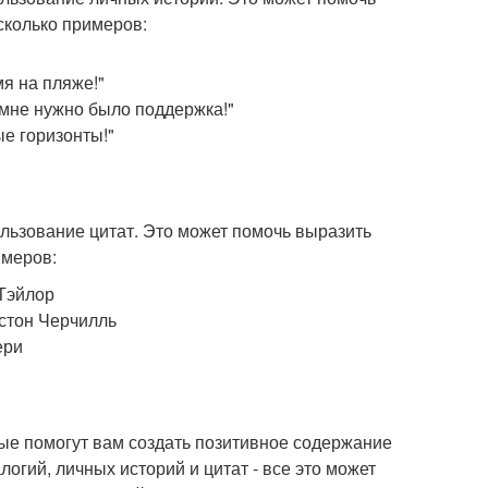
сколько примеров:
мя на пляже!"
а мне нужно было поддержка!"
ые горизонты!"
ользование цитат. Это может помочь выразить
имеров:
 Тэйлор
нстон Черчилль
ери
рые помогут вам создать позитивное содержание
огий, личных историй и цитат - все это может