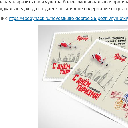
ь вам выразить свои чувства более эмоционально и оригин
идуальным, когда создаете позитивное содержание открытк
ник:
https://4bodyhack.ru/novosti/utro-dobroe-25-pozitivnyh-otk