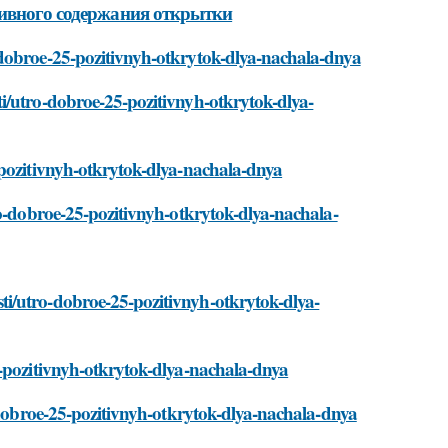
тивного содержания открытки
-dobroe-25-pozitivnyh-otkrytok-dlya-nachala-dnya
i/utro-dobroe-25-pozitivnyh-otkrytok-dlya-
-pozitivnyh-otkrytok-dlya-nachala-dnya
ro-dobroe-25-pozitivnyh-otkrytok-dlya-nachala-
i/utro-dobroe-25-pozitivnyh-otkrytok-dlya-
5-pozitivnyh-otkrytok-dlya-nachala-dnya
o-dobroe-25-pozitivnyh-otkrytok-dlya-nachala-dnya