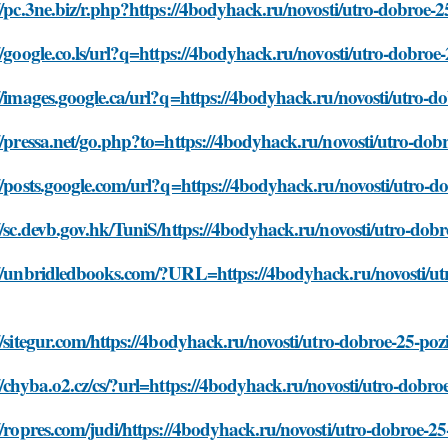
//pc.3ne.biz/r.php?https://4bodyhack.ru/novosti/utro-dobroe-
//google.co.ls/url?q=https://4bodyhack.ru/novosti/utro-dobro
//images.google.ca/url?q=https://4bodyhack.ru/novosti/utro-
//pressa.net/go.php?to=https://4bodyhack.ru/novosti/utro-do
//posts.google.com/url?q=https://4bodyhack.ru/novosti/utro-
//sc.devb.gov.hk/TuniS/https://4bodyhack.ru/novosti/utro-dob
://unbridledbooks.com/?URL=https://4bodyhack.ru/novosti/ut
//sitegur.com/https://4bodyhack.ru/novosti/utro-dobroe-25-po
//chyba.o2.cz/cs/?url=https://4bodyhack.ru/novosti/utro-dobr
//ropres.com/judi/https://4bodyhack.ru/novosti/utro-dobroe-2