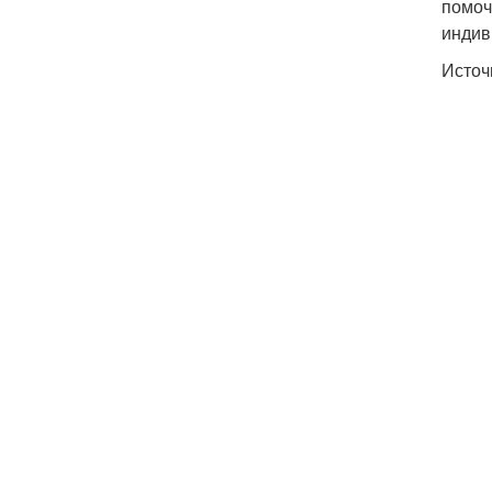
помоч
индив
Источ