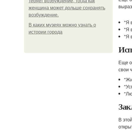
теряет возбуждение, тогда как
выраз
женщина может дольше сохранять
возбуждение.
"Я 
В каких музеях можно узнать о
"Я 
истории города
"Я 
Исп
Еще о
свои 
"Жи
"Ус
"Лю
Зак
В это
откры