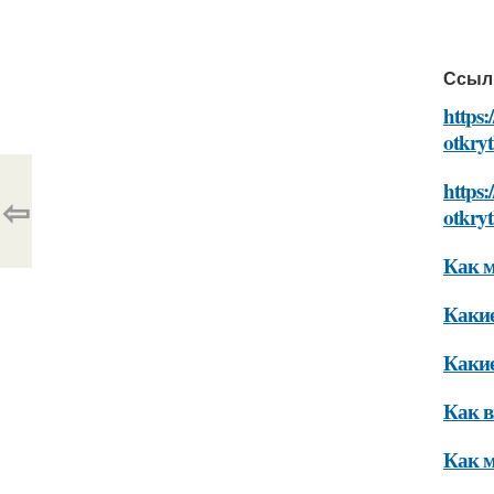
Ссыл
https:
otkryt
https:
⇦
otkryt
Как м
Какие
Какие
Как в
Как м