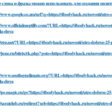
 слова и фразы можно использовать для создания пози
//www.google.co.zm/url?q=https://4bodyhack.ru/novosti/utro
//www.officialmegtilly.com/?URL=https://4bodyhack.ru/novost
la-dnya
//etss.net/?URL=https://4bodyhack.ru/novosti/utro-dobroe-25
//june.ru/bitrix/rk.php?goto=https://4bodyhack.ru/novosti/ut
://www.southernclimate.org/?URL=https://4bodyhack.ru/novost
la-dnya
//ps-magic.ru/go?https://4bodyhack.ru/novosti/utro-dobroe-2
//saraiclub.ru/redirect?url=https://4bodyhack.ru/novosti/utr