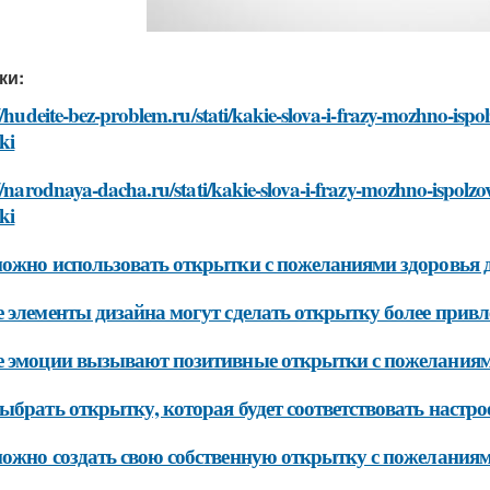
ки:
//hudeite-bez-problem.ru/stati/kakie-slova-i-frazy-mozhno-isp
ki
//narodnaya-dacha.ru/stati/kakie-slova-i-frazy-mozhno-ispolz
ki
ожно использовать открытки с пожеланиями здоровья д
 элементы дизайна могут сделать открытку более привл
 эмоции вызывают позитивные открытки с пожеланиям
ыбрать открытку, которая будет соответствовать настр
ожно создать свою собственную открытку с пожеланиям