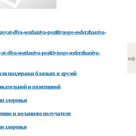
olzovat-dlya-sozdaniya-pozitivnogo-soderzhaniya-
ovat-dlya-sozdaniya-pozitivnogo-soderzhaniya-
⇨
ля поддержки близких и друзей
екательной и позитивной
и здоровья
оению и желаниям получателя
и здоровья