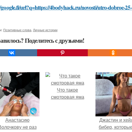
//google.fi/url?q=https://4bodyhack.ru/novosti/utro-dobroe-2
и:
Позитивные слова
,
Личные истории
авилось? Поделитесь с друзьями!
Что такое
смотровая яма
Анастасию
Джастин и хей
Волочкову не раз
бибер, которые