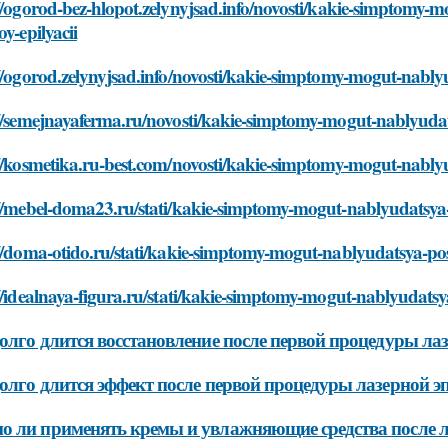
//ogorod-bez-hlopot.zelynyjsad.info/novosti/kakie-simptomy-
oy-epilyacii
//ogorod.zelynyjsad.info/novosti/kakie-simptomy-mogut-nablyu
//semejnayaferma.ru/novosti/kakie-simptomy-mogut-nablyudats
//kosmetika.ru-best.com/novosti/kakie-simptomy-mogut-nablyu
//mebel-doma23.ru/stati/kakie-simptomy-mogut-nablyudatsya-p
//doma-otido.ru/stati/kakie-simptomy-mogut-nablyudatsya-pos
//idealnaya-figura.ru/stati/kakie-simptomy-mogut-nablyudatsy
олго длится восстановление после первой процедуры ла
олго длится эффект после первой процедуры лазерной 
 ли применять кремы и увлажняющие средства после л