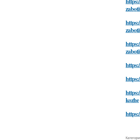
https:
zaboti
https:
zaboti
https:
zaboti
https:
https:
https:
kozhe
https:
Категори