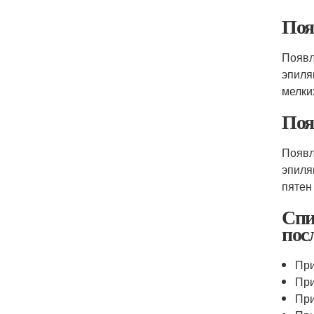
Поя
Появл
эпиля
мелки
Поя
Появл
эпиля
пятен
Спи
пос
При
При
При