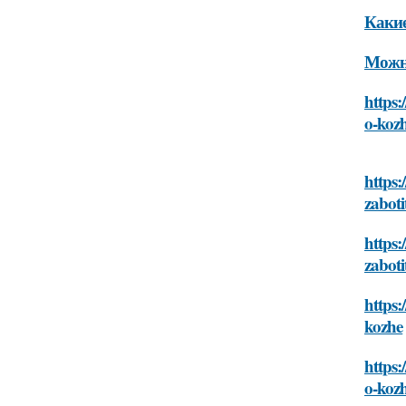
Какие
Можно
https:
o-koz
https:
zaboti
https:
zaboti
https:
kozhe
https:
o-koz