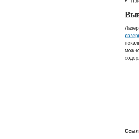
При
Выв
Лазер
лазер
покал
можно
содер
Ссыл