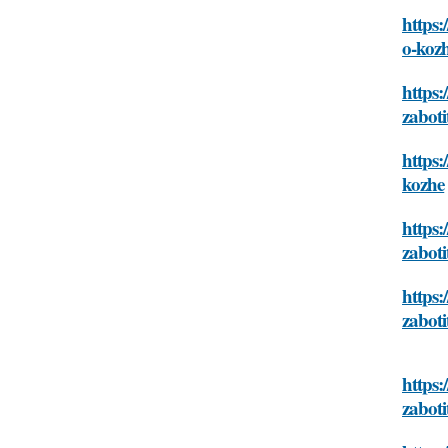
https:
o-koz
https:
zaboti
https:
kozhe
https:
zaboti
https:
zaboti
https:
zaboti