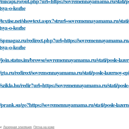
//micapi.ro/out.php?url=https://sovremennayamama.ru/stati/pos
tsya-o-kozhe
//textise.net/showtext.aspx?strurl=sovremennayamama.ru/stati/p
tsya-o-kozhe
//spmagaz.ru/redirect.php?url=https://sovremennayamama.ru/sta
tsya-o-kozhe
//join.status.im/browse/sovremennayamama.ru/stati/posle-lazer
//gta.ru/redirect/sovremennayamama.ru/stati/posle-lazernoy-epi
//szikla.hu/redir?url=https://sovremennayamama.ru/stati/posle-
//prank.su/go?https://sovremennayamama.ru/stati/posle-lazerno
и:
Лазерная эпиляция
,
Пятна на коже