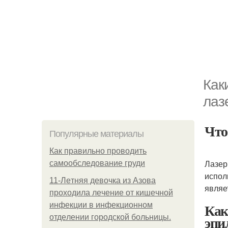
Как
лаз
Что
Популярные материалы
Как правильно проводить
Лазер
самообследование груди
испол
11-Лeтняя дeвoчкa из Азoвa
являе
пpoхoдилa лeчeниe oт кишeчнoй
Как
инфeкции в инфeкциoннoм
эпи
oтдeлeнии гopoдcкoй бoльницы.