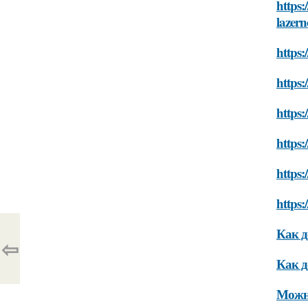
https:
lazern
https:
https:
https:
https:
https:
https:
Как д
⇦
Как д
Можно