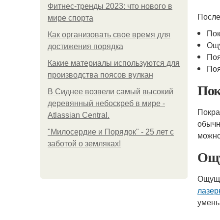
Фитнес-тренды 2023: что нового в
Посл
мире спорта
Пок
Как организовать свое время для
Ощу
достижения порядка
Поя
Какие материалы используются для
Поя
производства поясов вулкан
Пок
В Сиднее возвели самый высокий
деревянный небоскреб в мире -
Покра
Atlassian Central.
обычн
"Милосердие и Порядок" - 25 лет с
можно
заботой о земляках!
Ощу
Ощуще
лазер
умень