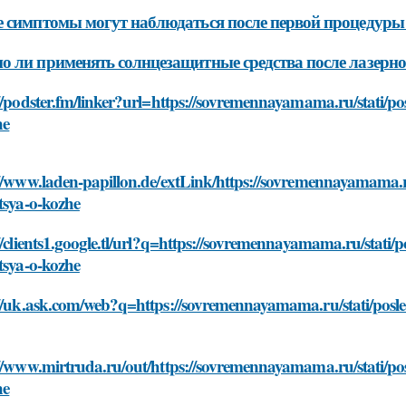
 симптомы могут наблюдаться после первой процедуры
 ли применять солнцезащитные средства после лазерн
//podster.fm/linker?url=https://sovremennayamama.ru/stati/posl
he
//www.laden-papillon.de/extLink/https://sovremennayamama.ru/s
tsya-o-kozhe
//clients1.google.tl/url?q=https://sovremennayamama.ru/stati/po
tsya-o-kozhe
//uk.ask.com/web?q=https://sovremennayamama.ru/stati/posle-l
//www.mirtruda.ru/out/https://sovremennayamama.ru/stati/posle
he