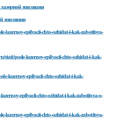
 лазерной эпиляции
ой эпиляции
e-lazernoy-epilyacii-chto-ozhidat-i-kak-zabotitsya-
tati/posle-lazernoy-epilyacii-chto-ozhidat-i-kak-
sle-lazernoy-epilyacii-chto-ozhidat-i-kak-
azernoy-epilyacii-chto-ozhidat-i-kak-zabotitsya-o-
-lazernoy-epilyacii-chto-ozhidat-i-kak-zabotitsya-