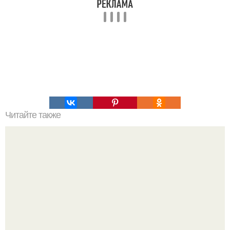
Читайте также
Восстановление коротких волос: мастер-класс по
крабикам