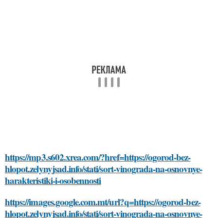
https://mp3.s602.xrea.com/?href=https://ogorod-bez-
hlopot.zelynyjsad.info/stati/sort-vinograda-na-osnovnye-
harakteristiki-i-osobennosti
https://images.google.com.mt/url?q=https://ogorod-bez-
hlopot.zelynyjsad.info/stati/sort-vinograda-na-osnovnye-