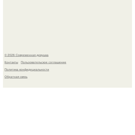
Итальяно веро: Орнелла мути упаковала чемоданы и
готовится обзавестись красным паспортом.
© 2026 Современная девушка
Контакты
Пользовательское соглашение
Политика конфидециальности
Обратная связь