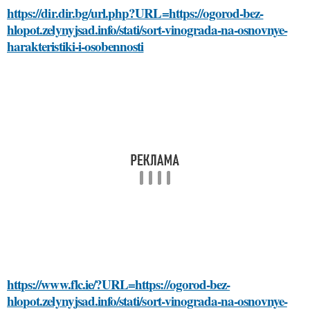
https://dir.dir.bg/url.php?URL=https://ogorod-bez-
hlopot.zelynyjsad.info/stati/sort-vinograda-na-osnovnye-
harakteristiki-i-osobennosti
https://www.flc.ie/?URL=https://ogorod-bez-
hlopot.zelynyjsad.info/stati/sort-vinograda-na-osnovnye-