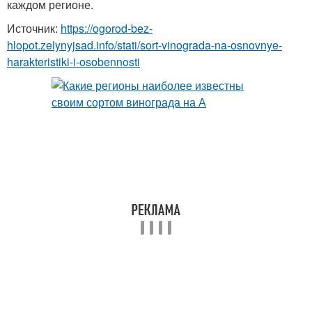
каждом регионе.
Источник:
https://ogorod-bez-
hlopot.zelynyjsad.info/stati/sort-vinograda-na-osnovnye-
harakteristiki-i-osobennosti