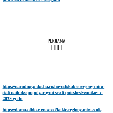
https://narodnaya-dacha.ru/novosti/kakie-regiony-mira-
stali-naibolee-populyarnymi-sredi-puteshestvennikov-v-
2023-godu
https://doma-otido.ru/novosti/kakie-regiony-mira-stali-