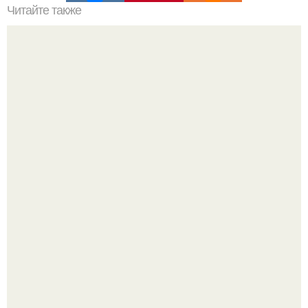
Читайте также
Как правильно ухаживать за теплицей из поликарбоната
Блогерша после паузы снова вышла на связь и
опубликовала свежую серию кадров из спальни.