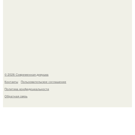
Лишь в том случае, если есть в истории моды идеал, то
это Синди Кроуфорд.
© 2026 Современная девушка
Контакты
Пользовательское соглашение
Политика конфидециальности
Обратная связь