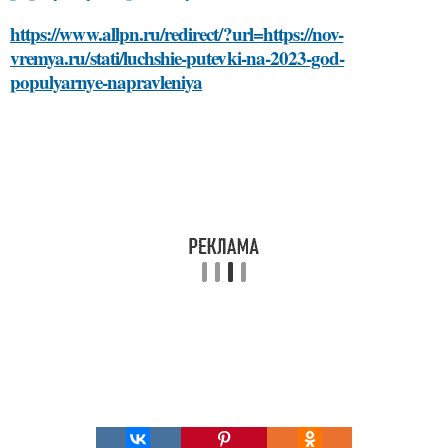
https://www.allpn.ru/redirect/?url=https://nov-
vremya.ru/stati/luchshie-putevki-na-2023-god-
populyarnye-napravleniya