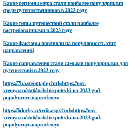
Какие регионы мира стали наиболее популярными
среди путешественников в 2023 году
Какие типы путешествий стали наиболее
востребованными в 2023 году
Какие факторы повлияли на популярность этих
направлений
Какие направления стали самыми популярными для
путешествий в 2023 году
https://7ba.su/out.php?url=https://nov-
vremya.ru/stati/luchshie-putevki-na-2023-god-
populyarnye-napravleniya
https://lidovky.cz/redir.aspx?url=https://nov-
vremya.ru/stati/luchshie-putevki-na-2023-god-
populyarnye-napravleniya