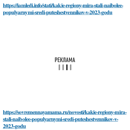
https://iamledi.info/stati/kakie-regiony-mira-stali-naibolee-
populyarnymi-sredi-puteshestvennikov-v-2023-godu
https://sovremennayamama.ru/novosti/kakie-regiony-mira-
stali-naibolee-populyarnymi-sredi-puteshestvennikov-v-
2023-godu