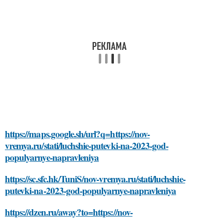
https://maps.google.sh/url?q=https://nov-
vremya.ru/stati/luchshie-putevki-na-2023-god-
populyarnye-napravleniya
https://sc.sfc.hk/TuniS/nov-vremya.ru/stati/luchshie-
putevki-na-2023-god-populyarnye-napravleniya
https://dzen.ru/away?to=https://nov-