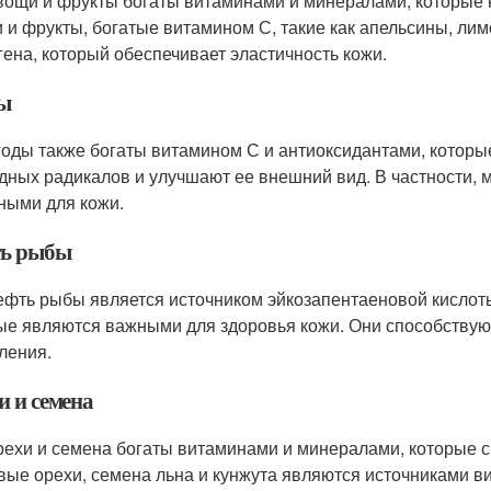
вощи и фрукты богаты витаминами и минералами, которые
 и фрукты, богатые витамином С, такие как апельсины, лим
гена, который обеспечивает эластичность кожи.
ы
годы также богаты витамином С и антиоксидантами, которы
дных радикалов и улучшают ее внешний вид. В частности, 
ными для кожи.
ь рыбы
ефть рыбы является источником эйкозапентаеновой кислоты
ые являются важными для здоровья кожи. Они способству
ления.
и и семена
рехи и семена богаты витаминами и минералами, которые с
вые орехи, семена льна и кунжута являются источниками в