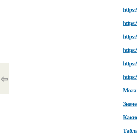
https:
https
https:
https:
https:
⇦
https:
Можно
Значе
Какие
Табли