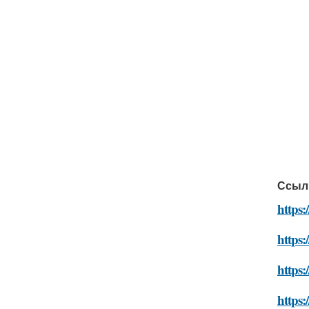
Ссыл
https:
https
https:
https: