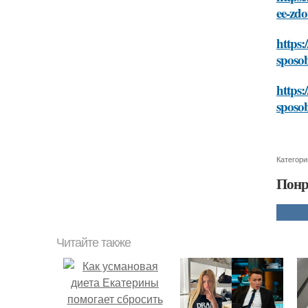
ee-zdo
https:
sposob
https:
sposob
Категори
Понр
Читайте также