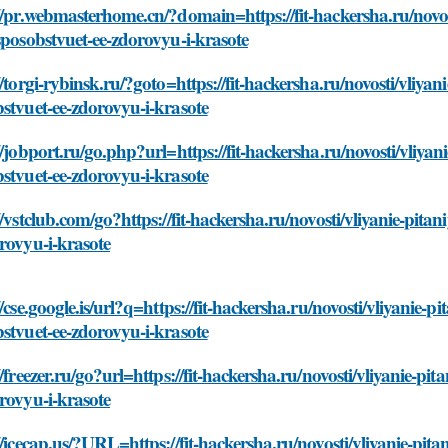
//pr.webmasterhome.cn/?domain=https://fit-hackersha.ru/novos
sposobstvuet-ee-zdorovyu-i-krasote
//torgi-rybinsk.ru/?goto=https://fit-hackersha.ru/novosti/vliya
stvuet-ee-zdorovyu-i-krasote
//jobport.ru/go.php?url=https://fit-hackersha.ru/novosti/vliya
stvuet-ee-zdorovyu-i-krasote
//vstclub.com/go?https://fit-hackersha.ru/novosti/vliyanie-pit
rovyu-i-krasote
//cse.google.is/url?q=https://fit-hackersha.ru/novosti/vliyanie-
stvuet-ee-zdorovyu-i-krasote
//freezer.ru/go?url=https://fit-hackersha.ru/novosti/vliyanie-p
rovyu-i-krasote
//icecap.us/?URL=https://fit-hackersha.ru/novosti/vliyanie-pi