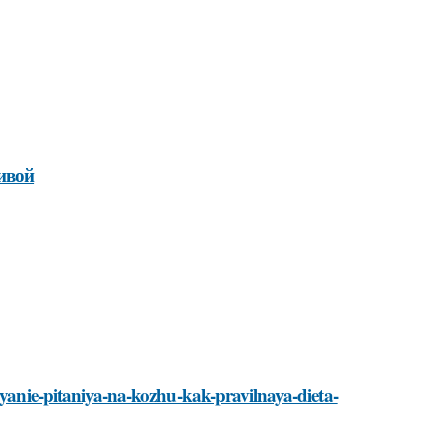
сивой
iyanie-pitaniya-na-kozhu-kak-pravilnaya-dieta-