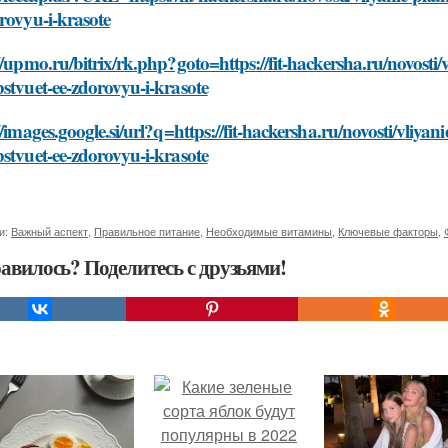
rovyu-i-krasote
//upmo.ru/bitrix/rk.php?goto=https://fit-hackersha.ru/novosti
stvuet-ee-zdorovyu-i-krasote
//images.google.si/url?q=https://fit-hackersha.ru/novosti/vliya
stvuet-ee-zdorovyu-i-krasote
и:
Важный аспект
,
Правильное питание
,
Необходимые витамины
,
Ключевые факторы
,
авилось? Поделитесь с друзьями!