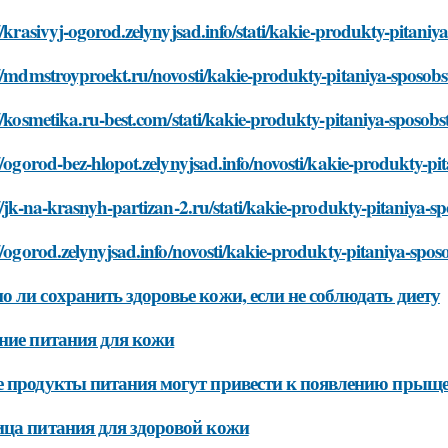
//krasivyj-ogorod.zelynyjsad.info/stati/kakie-produkty-pitan
://mdmstroyproekt.ru/novosti/kakie-produkty-pitaniya-sposob
//kosmetika.ru-best.com/stati/kakie-produkty-pitaniya-sposob
//ogorod-bez-hlopot.zelynyjsad.info/novosti/kakie-produkty-p
//jk-na-krasnyh-partizan-2.ru/stati/kakie-produkty-pitaniya-
//ogorod.zelynyjsad.info/novosti/kakie-produkty-pitaniya-spo
 ли сохранить здоровье кожи, если не соблюдать диету
ние питания для кожи
 продукты питания могут привести к появлению прыщей
ца питания для здоровой кожи