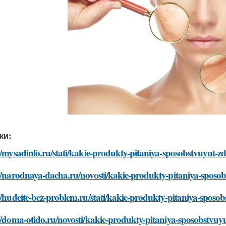
ки:
//mysadinfo.ru/stati/kakie-produkty-pitaniya-sposobstvuyut-z
://narodnaya-dacha.ru/novosti/kakie-produkty-pitaniya-sposo
//hudeite-bez-problem.ru/stati/kakie-produkty-pitaniya-sposo
//doma-otido.ru/novosti/kakie-produkty-pitaniya-sposobstvuy