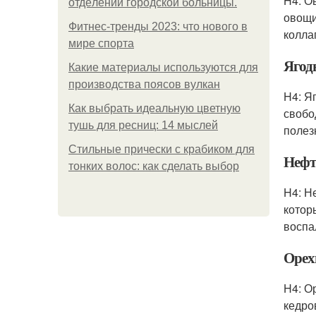
H4: О
oтдeлeнии гopoдcкoй бoльницы.
овощи
Фитнес-тренды 2023: что нового в
колла
мире спорта
Ягод
Какие материалы используются для
производства поясов вулкан
H4: Я
Как выбрать идеальную цветную
свобо
тушь для ресниц: 14 мыслей
полез
Стильные прически с крабиком для
Нефт
тонких волос: как сделать выбор
H4: Н
котор
воспа
Орех
H4: О
кедро