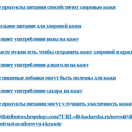
 продукты питания способствуют здоровью кожи
льное питание для здоровой кожи
лияет употребление воды на кожу
асто нужно есть, чтобы сохранить кожу здоровой и кра
лияет употребление алкоголя на кожу
 пищевые добавки могут быть полезны для кожи
лияет употребление сахара на кожу
 продукты питания могут улучшить эластичность кожи
//distributors.hrsprings.com/?URL=fit-hackersha.ru/novosti/vl
stvuet-ee-zdorovyu-i-krasote