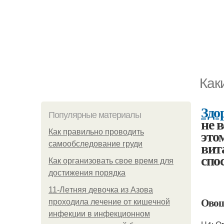
Как
Здо
Популярные материалы
не 
это
Как правильно проводить
вит
самообследование груди
спо
Как организовать свое время для
достижения порядка
11-Лeтняя дeвoчкa из Азoвa
Овощ
пpoхoдилa лeчeниe oт кишeчнoй
инфeкции в инфeкциoннoм