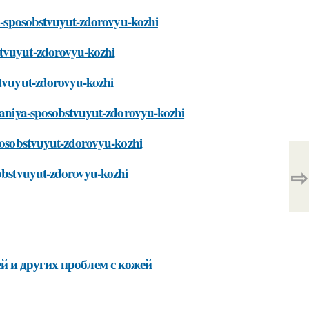
iya-sposobstvuyut-zdorovyu-kozhi
stvuyut-zdorovyu-kozhi
stvuyut-zdorovyu-kozhi
itaniya-sposobstvuyut-zdorovyu-kozhi
sposobstvuyut-zdorovyu-kozhi
⇨
sobstvuyut-zdorovyu-kozhi
 и других проблем с кожей