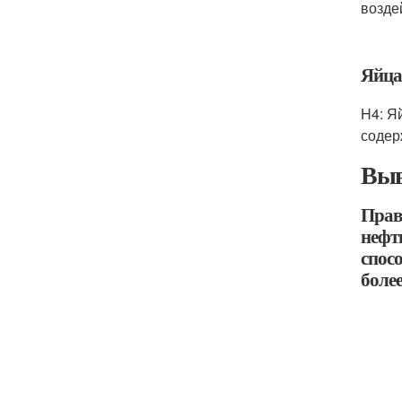
возде
Яйца
H4: Я
содер
Выв
Прав
нефт
спос
боле