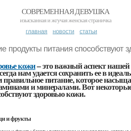
СОВРЕМЕННАЯ ДЕВУШКА
изысканная и жгучая женская страничка
главная
новости
статьи
ие продукты питания способствуют 
ровье кожи
– это важный аспект нашей
всегда нам удается сохранить ее в идеа
м правильное питание, которое насыщ
аминами и минералами. Вот некоторые
собствуют здоровью кожи.
и и фрукты