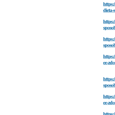
https:
dieta-
https:
sposob
https:
sposob
https:
ee-zdo
https:
sposob
https:
ee-zdo
https: