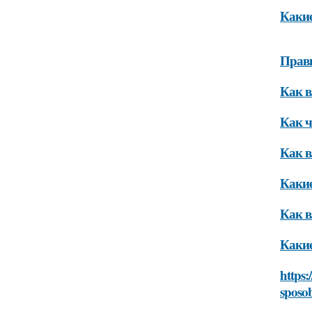
Какие
Прави
Как в
Как ч
Как в
Какие
Как в
Какие
https:
sposob